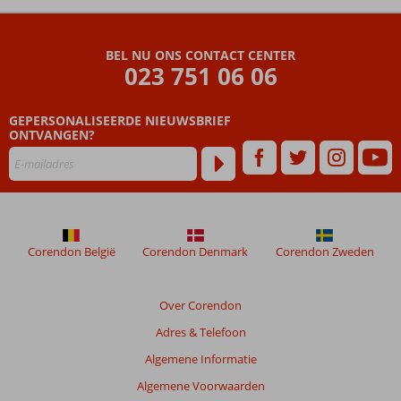
De
beoordelingen
zijn
BEL NU ONS CONTACT CENTER
door
023 751 06 06
onze
klanten
geschreven
GEPERSONALISEERDE NIEUWSBRIEF
na
ONTVANGEN?
hun
verblijf
in
Kappa
Senses
Ubud
Corendon België
Corendon Denmark
Corendon Zweden
Beoordelingen
die
Over Corendon
ouder
Adres & Telefoon
zijn
dan
Algemene Informatie
48
Algemene Voorwaarden
maanden