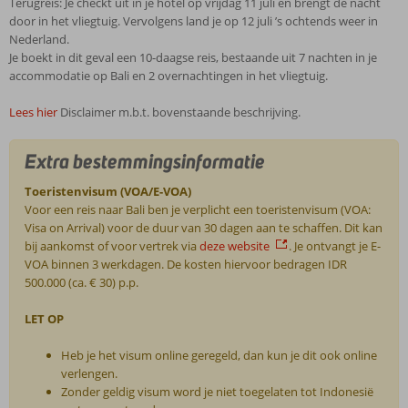
Terugreis: Je checkt uit in je hotel op vrijdag 11 juli en brengt de nacht
door in het vliegtuig. Vervolgens land je op 12 juli ’s ochtends weer in
Nederland.
Je boekt in dit geval een 10-daagse reis, bestaande uit 7 nachten in je
accommodatie op Bali en 2 overnachtingen in het vliegtuig.
Lees hier
Disclaimer m.b.t. bovenstaande beschrijving.
Extra bestemmingsinformatie
Toeristenvisum (VOA/E-VOA)
Voor een reis naar Bali ben je verplicht een toeristenvisum (VOA:
Visa on Arrival) voor de duur van 30 dagen aan te schaffen. Dit kan
bij aankomst of voor vertrek via
deze website
. Je ontvangt je E-
VOA binnen 3 werkdagen. De kosten hiervoor bedragen IDR
500.000 (ca. € 30) p.p.
LET OP
Heb je het visum online geregeld, dan kun je dit ook online
verlengen.
Zonder geldig visum word je niet toegelaten tot Indonesië