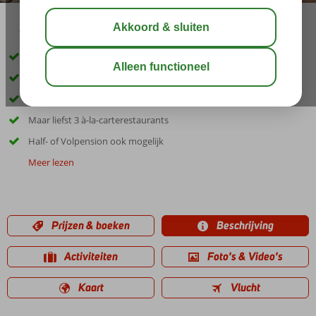
16:15
01:15
aug 31°
C
delen
bewaar
Comfort en luxe, midden tussen de rijstvelden
Gratis shuttleservice naar Ubud
Ruime villa's met privé zwembad
Maar liefst 3 à-la-carterestaurants
Half- of Volpension ook mogelijk
Meer lezen
Prijzen & boeken
Beschrijving
Activiteiten
Foto's & Video's
Kaart
Vlucht