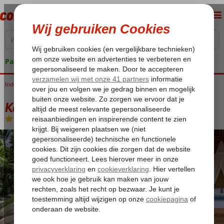
Pakketgarantie
Indonesië
Home
Bali
Ubud
Kappa Senses Ubud
Kappa Senses Ubud
Logies en ontbijt
-
Hotel