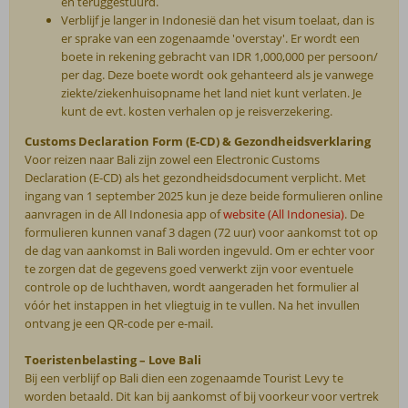
en teruggestuurd.
Verblijf je langer in Indonesië dan het visum toelaat, dan is
er sprake van een zogenaamde 'overstay'. Er wordt een
boete in rekening gebracht van IDR 1,000,000 per persoon/
per dag. Deze boete wordt ook gehanteerd als je vanwege
ziekte/ziekenhuisopname het land niet kunt verlaten. Je
kunt de evt. kosten verhalen op je reisverzekering.
Customs Declaration Form (E-CD) & Gezondheidsverklaring
Voor reizen naar Bali zijn zowel een Electronic Customs
Declaration (E-CD) als het gezondheidsdocument verplicht. Met
ingang van 1 september 2025 kun je deze beide formulieren online
aanvragen in de All Indonesia app of
website (All Indonesia)
. De
formulieren kunnen vanaf 3 dagen (72 uur) voor aankomst tot op
de dag van aankomst in Bali worden ingevuld. Om er echter voor
te zorgen dat de gegevens goed verwerkt zijn voor eventuele
controle op de luchthaven, wordt aangeraden het formulier al
vóór het instappen in het vliegtuig in te vullen. Na het invullen
ontvang je een QR-code per e-mail.
Toeristenbelasting – Love Bali
Bij een verblijf op Bali dien een zogenaamde Tourist Levy te
worden betaald. Dit kan bij aankomst of bij voorkeur voor vertrek