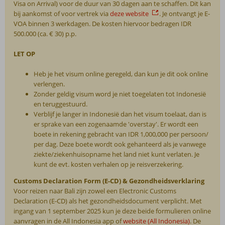
Visa on Arrival) voor de duur van 30 dagen aan te schaffen. Dit kan
bij aankomst of voor vertrek via
deze website
. Je ontvangt je E-
VOA binnen 3 werkdagen. De kosten hiervoor bedragen IDR
500.000 (ca. € 30) p.p.
LET OP
Heb je het visum online geregeld, dan kun je dit ook online
verlengen.
Zonder geldig visum word je niet toegelaten tot Indonesië
en teruggestuurd.
Verblijf je langer in Indonesië dan het visum toelaat, dan is
er sprake van een zogenaamde 'overstay'. Er wordt een
boete in rekening gebracht van IDR 1,000,000 per persoon/
per dag. Deze boete wordt ook gehanteerd als je vanwege
ziekte/ziekenhuisopname het land niet kunt verlaten. Je
kunt de evt. kosten verhalen op je reisverzekering.
Customs Declaration Form (E-CD) & Gezondheidsverklaring
Voor reizen naar Bali zijn zowel een Electronic Customs
Declaration (E-CD) als het gezondheidsdocument verplicht. Met
ingang van 1 september 2025 kun je deze beide formulieren online
aanvragen in de All Indonesia app of
website (All Indonesia)
. De