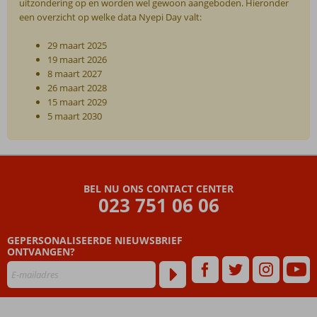
uitzondering op en worden wel gewoon aangeboden. Hieronder
een overzicht op welke data Nyepi Day valt:
29 maart 2025
19 maart 2026
8 maart 2027
26 maart 2028
15 maart 2029
5 maart 2030
De
beoordelingen
zijn
BEL NU ONS CONTACT CENTER
door
023 751 06 06
onze
klanten
geschreven
GEPERSONALISEERDE NIEUWSBRIEF
na
ONTVANGEN?
hun
verblijf
in
Mercure
Resort