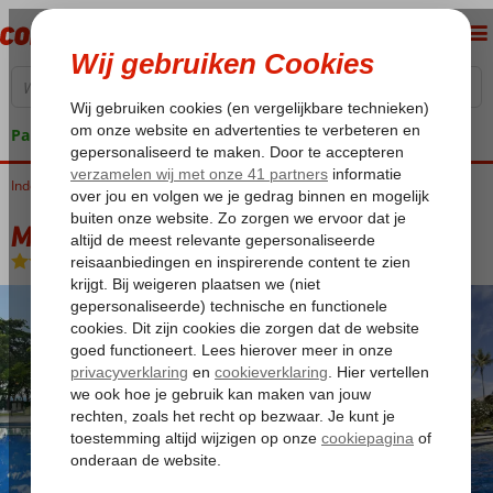
Pakketgarantie
Indonesië
Home
Bali
Sanur
Mercure Resort Sanur
Mercure Resort Sanur
Logies en ontbijt
-
Hotel