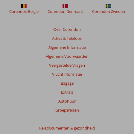
Sanur
Corendon België
Corendon Denmark
Corendon Zweden
Beoordelingen
die
Over Corendon
ouder
Adres & Telefoon
zijn
dan
Algemene Informatie
48
Algemene Voorwaarden
maanden
worden
Veelgestelde Vragen
niet
Vluchtinformatie
meer
weergegeven
Bagage
om
Extra's
de
relevantie
Autohuur
van
Groepsreizen
de
getoonde
beoordelingen
Reisdocumenten & gezondheid
te