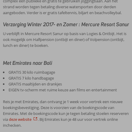
complex een publieke en gratis te gebruiken joggingbaan. Aan het
strand worden tegen betaling diverse watersporten door derden
aangeboden. Verder is er gratis tafeltennis, biljart en beachvolleybal.
Verzorging Winter 2017- en Zomer : Mercure Resort Sanur
U verblijft in Mercure Resort Sanur op basis van Logies & Ontbijt. Het is
ook mogelijk om Halfpension (ontbijt en diner) of Volpension (ontbijt,
lunch en diner) te boeken.
Met Emirates naar Bali
GRATIS 30 kilo ruimbagage
GRATIS 7 kilo handbagage
GRATIS maaltijden en drankjes
EIGEN tv-scherm met ruime keuze aan films en entertainment
Reis je met Emirates, dan ontvang je 1 week voor vertrek een nieuwe
boekingsbevestiging. Deze is voorzien van de boekingscode van
Emirates. Met de boekingscode kun je tegen betaling stoelen reserveren
via
deze website
. Bij Emirates kun je 48 uur voor vertrek online
inchecken.