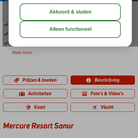
16:15
00:30
aug 31°
C
delen
bewaar
Direct aan het zandstrand
Uitstekende service
Gebouwd in Balinese stijl
Meer lezen
Prijzen & boeken
Beschrijving
Activiteiten
Foto's & Video's
Kaart
Vlucht
Mercure Resort Sanur