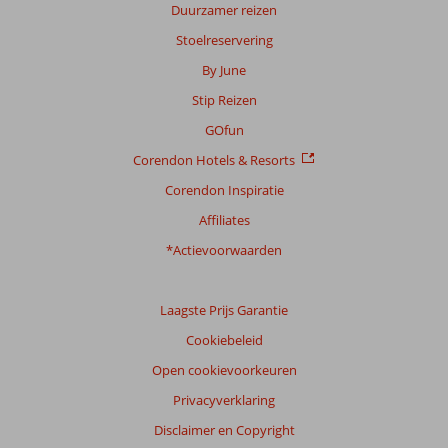
garanderen.
Duurzamer reizen
Meer
Stoelreservering
info
over
By June
onze
Stip Reizen
beoordelingen.
GOfun
Corendon Hotels & Resorts
Corendon Inspiratie
Affiliates
*Actievoorwaarden
Laagste Prijs Garantie
Cookiebeleid
Open cookievoorkeuren
Privacyverklaring
Disclaimer en Copyright