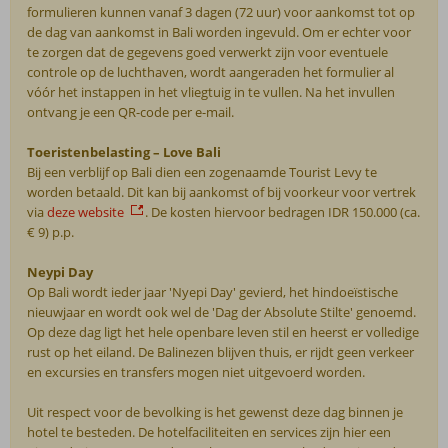
formulieren kunnen vanaf 3 dagen (72 uur) voor aankomst tot op
de dag van aankomst in Bali worden ingevuld. Om er echter voor
te zorgen dat de gegevens goed verwerkt zijn voor eventuele
controle op de luchthaven, wordt aangeraden het formulier al
vóór het instappen in het vliegtuig in te vullen. Na het invullen
ontvang je een QR-code per e-mail.
Toeristenbelasting – Love Bali
Bij een verblijf op Bali dien een zogenaamde Tourist Levy te
worden betaald. Dit kan bij aankomst of bij voorkeur voor vertrek
via
deze website
. De kosten hiervoor bedragen IDR 150.000 (ca.
€ 9) p.p.
Neypi Day
Op Bali wordt ieder jaar 'Nyepi Day' gevierd, het hindoeïstische
nieuwjaar en wordt ook wel de 'Dag der Absolute Stilte' genoemd.
Op deze dag ligt het hele openbare leven stil en heerst er volledige
rust op het eiland. De Balinezen blijven thuis, er rijdt geen verkeer
en excursies en transfers mogen niet uitgevoerd worden.
Uit respect voor de bevolking is het gewenst deze dag binnen je
hotel te besteden. De hotelfaciliteiten en services zijn hier een