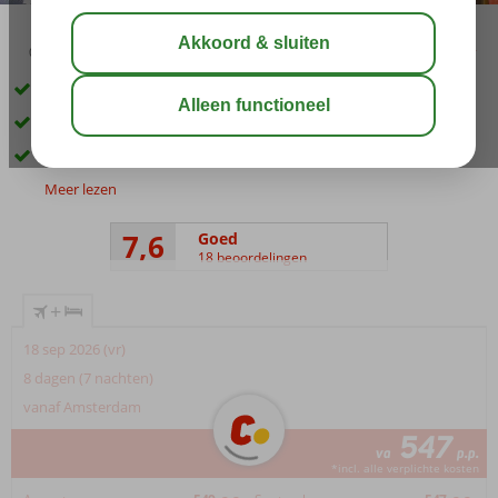
03:05
aug 31°
C
delen
bewaar
Rustig gelegen
Direct aan zee
Zwembad met apart kindergedeelte
Meer lezen
7,6
Goed
18 beoordelingen
+
18 sep 2026 (vr)
8 dagen (7 nachten)
vanaf Amsterdam
547
va
p.p.
*incl. alle verplichte kosten