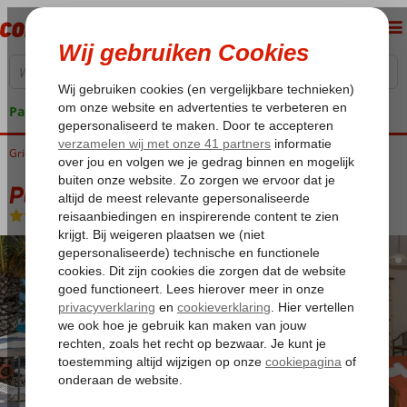
Pakketgarantie
Griekenland
Home
Zakynthos
Argassi
Paradise Hotel
Paradise Hotel
Logies
-
Hotel