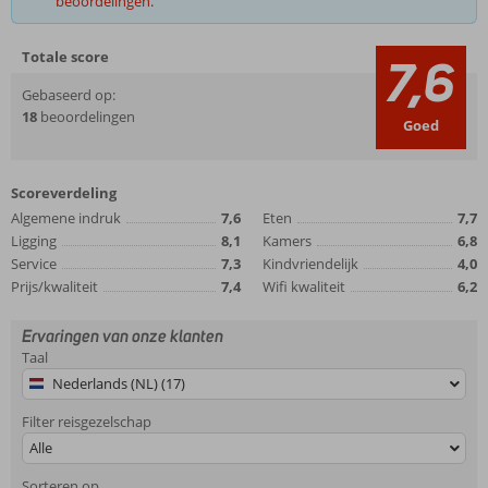
beoordelingen.
Totale score
7,6
Gebaseerd op:
18
beoordelingen
Goed
Scoreverdeling
Algemene indruk
7,6
Eten
7,7
Ligging
8,1
Kamers
6,8
Service
7,3
Kindvriendelijk
4,0
Prijs/kwaliteit
7,4
Wifi kwaliteit
6,2
Ervaringen van onze klanten
Taal
Nederlands (NL) (17)
Filter reisgezelschap
Alle
Sorteren op