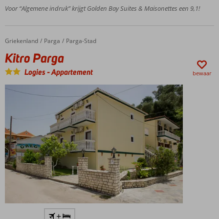
400 m
Voor “Algemene indruk” krijgt Golden Bay Suites & Maisonettes een 9,1!
afstand
Modern
ingerichte
Griekenland
Kitro Parga
Home
Parga
Parga-Stad
studio's en
Kitro Parga
appartementen
Gratis
Logies
-
Appartement
bewaar
wifi in
het
gehele
resort
Kleinschalig,
+
gemoedelijk