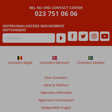
bars en
winkels
BEL NU ONS CONTACT CENTER
023 751 06 06
Gastvrije en
vriendelijke
eigenaresse
GEPERSONALISEERDE NIEUWSBRIEF
Op
ONTVANGEN?
korte
afstand
van
Parga-
Stad
Corendon België
Corendon Denmark
Corendon Zweden
Over Corendon
Adres & Telefoon
Algemene Informatie
Algemene Voorwaarden
Veelgestelde Vragen