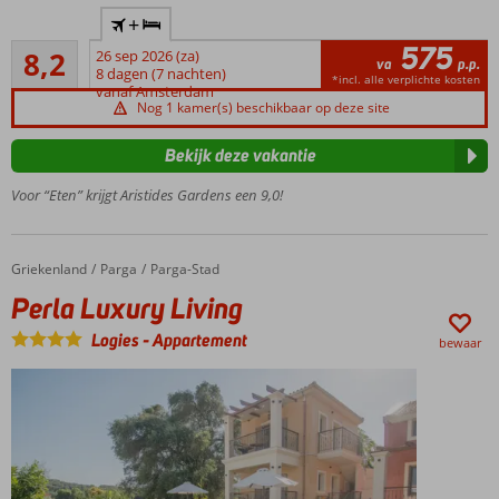
Gerund
+
door
575
Zeer goed
gastvrije
8,2
26 sep 2026 (za)
va
p.p.
63
Griekse
8 dagen (7 nachten)
*incl. alle verplichte kosten
beoordelingen
vanaf Amsterdam
familie
Nog 1 kamer(s) beschikbaar op deze site
Kleinschalig
complex
Bekijk deze vakantie
Prachtige
Voor “Eten” krijgt Aristides Gardens een 9,0!
tuinen
met
heerlijk
zwembad
Griekenland
Perla Luxury Living
Home
Parga
Parga-Stad
Vlak
Perla Luxury Living
bij
Parga-
Logies
-
Appartement
bewaar
Stad
en het
strand