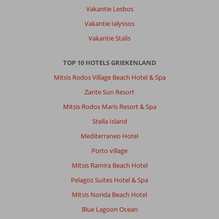
is
Vakantie Lesbos
een
Vakantie Ialyssos
mooi
klein
Vakantie Stalis
vriendelijk
dorp.
TOP 10 HOTELS GRIEKENLAND
Het
toerisme
Mitsis Rodos Village Beach Hotel & Spa
is
Zante Sun Resort
duidelijk
aanwezig,
Mitsis Rodos Maris Resort & Spa
maar
Stella Island
je
begeeft
Mediterraneo Hotel
je
Porto village
ook
onder
Mitsis Ramira Beach Hotel
de
Pelagos Suites Hotel & Spa
lokale
bevolking.
Mitsis Norida Beach Hotel
Blue Lagoon Ocean
Over