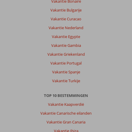
Vakantie Bonaire
Geweldige
omgeving
Vakantie Bulgarije
veel
Vakantie Curacao
kunnen
beleven
Vakantie Nederland
en
Vakantie Egypte
bezichtigen
Vakantie Gambia
Over
Vakantie Griekenland
Michaelia
Hotel:
Vakantie Portugal
Leuk
Vakantie Spanje
hotel
aardig
Vakantie Turkije
personeel
Alleen
TOP 10 BESTEMMINGEN
de
kamers
Vakantie Kaapverdië
kunnen
Vakantie Canarische eilanden
nog
wel
Vakantie Gran Canaria
eens
Vakantie Ibiza