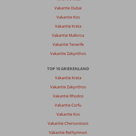
worden
aangepakt
Vakantie Dubai
verder
Vakantie Kos
geen
probleem
Vakantie Kreta
Vakantie Mallorca
Algemene indruk
7
Eten
6
Ligging
8
Kamers
6
Vakantie Tenerife
Service
8
Kindvriendelijk
-
Vakantie Zakynthos
Prijs/kwaliteit
7
Wifi kwaliteit
6
TOP 10 GRIEKENLAND
Anoniem
8,0
Vakantie Kreta
Nederland
Vakantie Zakynthos
Met partner
,
Vakantie Rhodos
30 mei 2026
Vakantie Corfu
Vakantie Kos
Over
Vakantie Chersonissos
Petra:
Vakantie Rethymnon
Petra