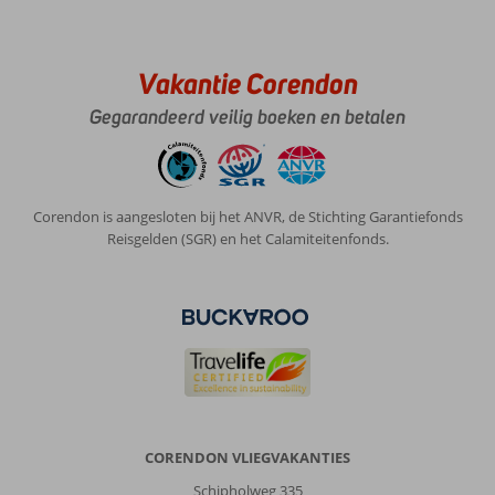
Michaelia
Hotel:
Sympathiek
hotel.
Vakantie Corendon
Erg
Gegarandeerd veilig boeken en betalen
vriendelijke
lieve
gastvrouw.
Lekker
ontbijt.
Corendon is aangesloten bij het ANVR, de Stichting Garantiefonds
Goed
Reisgelden (SGR) en het Calamiteitenfonds.
bed.
Algemene indruk
8
Eten
8
Ligging
8
Kamers
6
Service
8
Kindvriendelijk
-
Prijs/kwaliteit
8
Wifi kwaliteit
6
Anoniem
9,0
Nederland
CORENDON VLIEGVAKANTIES
Met partner
Schipholweg 335