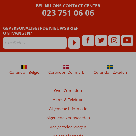
die
BEL NU ONS CONTACT CENTER
ouder
023 751 06 06
zijn
dan
GEPERSONALISEERDE NIEUWSBRIEF
48
ONTVANGEN?
maanden
worden
niet
meer
weergegeven
om
de
Corendon België
Corendon Denmark
Corendon Zweden
relevantie
van
de
Over Corendon
getoonde
Adres & Telefoon
beoordelingen
te
Algemene Informatie
garanderen.
Algemene Voorwaarden
Meer
info
Veelgestelde Vragen
over