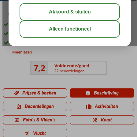
03:15
aug 30°
C
delen
bewaar
Aan de rand van het centrum van Petra
Kleinschalig hotel
Zwembad met prachtig uitzicht
Meer lezen
7,2
Voldoende/goed
22 beoordelingen
Prijzen & boeken
Beschrijving
Beoordelingen
Activiteiten
Foto's & Video's
Kaart
Vlucht