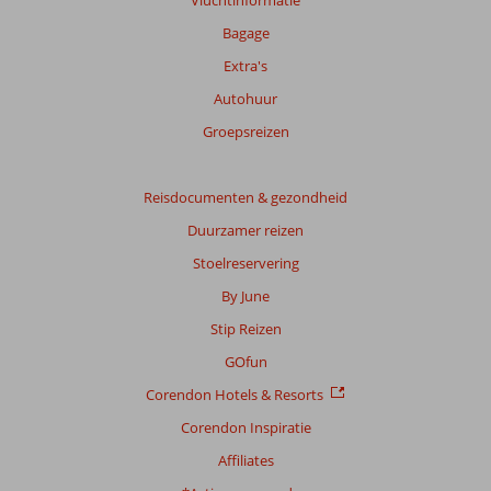
Vluchtinformatie
onze
beoordelingen.
Bagage
Extra's
Totale
Autohuur
score
Groepsreizen
Gebaseerd
op:
22
Reisdocumenten & gezondheid
beoordelingen
Duurzamer reizen
Stoelreservering
Scoreverdeling
By June
Algemene indruk
7,2
Eten
6,0
Stip Reizen
Ligging
8,8
Kamers
6,5
Service
7,3
Kindvriendelijk
9,0
GOfun
Prijs/kwaliteit
7,0
Wifi kwaliteit
7,0
Corendon Hotels & Resorts
Corendon Inspiratie
Ervaringen
van
Affiliates
onze