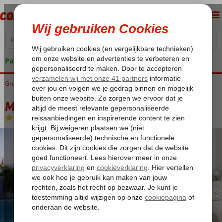
Pakketgarantie
Griekenland
Home
Lesbos
Petra
Michaelia Hotel
Michaelia Hotel
Logies en ontbijt
-
Hotel