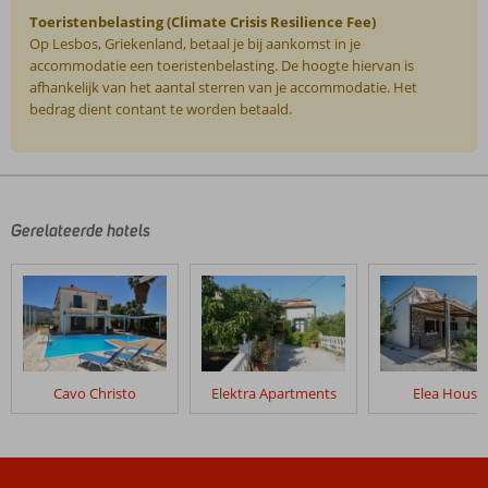
Toeristenbelasting (Climate Crisis Resilience Fee)
Op Lesbos, Griekenland, betaal je bij aankomst in je
accommodatie een toeristenbelasting. De hoogte hiervan is
afhankelijk van het aantal sterren van je accommodatie. Het
bedrag dient contant te worden betaald.
De
beoordelingen
zijn
door
Gerelateerde hotels
onze
klanten
geschreven
na
hun
verblijf
in
Cavo Christo
Elektra Apartments
Elea House
Michaelia
Hotel
Beoordelingen