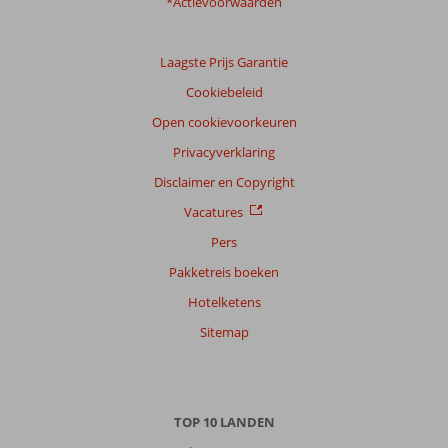
klanten
*Actievoorwaarden
Taal
Nederlands (NL) (22)
Laagste Prijs Garantie
Filter
Cookiebeleid
reisgezelschap
Open cookievoorkeuren
Alle
Privacyverklaring
Sorteren
op
Disclaimer en Copyright
datum (nieuw > oud)
Vacatures
Pers
Claudia
7,0
Pakketreis boeken
Nederland
Hotelketens
Met partner
,
Sitemap
26 juni 2026
Over
TOP 10 LANDEN
Petra: