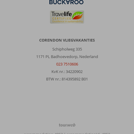
Eduard
10
Nederland
Met partner
,
08 juni 2026
CORENDON VLIEGVAKANTIES
Over
Schipholweg 335
Anaxos:
1171 PL Badhoevedorp, Nederland
We
023 7510606
komen
KvK nr.: 34220902
al
vanaf
BTW nr.: 814395892 B01
1998
in
Anaxos.
Heerlijk
authentiek
plaatsje.
Erg
TourWeb
rustig.
©
Voor