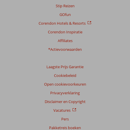
Scoreverdeling
Stip Reizen
Algemene indruk
9,2
Eten
9,5
Ligging
9,2
Kamers
8,9
GOfun
Service
9,0
Kindvriendelijk
8,0
Corendon Hotels & Resorts
Prijs/kwaliteit
8,5
Wifi kwaliteit
6,2
Corendon Inspiratie
Ervaringen
Affiliates
van
onze
*Actievoorwaarden
klanten
Taal
Laagste Prijs Garantie
Nederlands (NL) (37)
Cookiebeleid
Filter
reisgezelschap
Open cookievoorkeuren
Alle
Privacyverklaring
Sorteren
Disclaimer en Copyright
op
Vacatures
datum (nieuw > oud)
Pers
Pakketreis boeken