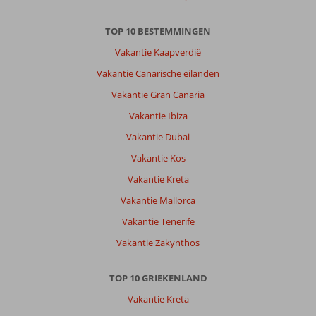
voor
tripjes
TOP 10 BESTEMMINGEN
over
het
Vakantie Kaapverdië
eiland
Vakantie Canarische eilanden
en
koffie
Vakantie Gran Canaria
met
Vakantie Ibiza
shopping
in
Vakantie Dubai
Petra.
Vakantie Kos
Over
Vakantie Kreta
Thalia
Vakantie Mallorca
Luxury
Appartementen:
Vakantie Tenerife
Schoon,
Vakantie Zakynthos
groot,
goede
keuken.
TOP 10 GRIEKENLAND
Fijn
Vakantie Kreta
dat