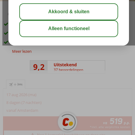
03:15
aug 30°
C
delen
bewaar
Gemoedelijk appartementencomplex
Ca. 150 m van het prachtige zandstrand
Rustige en groene omgeving
Meer lezen
9,2
Uitstekend
37 beoordelingen
+
17 aug 2026 (ma)
8 dagen (7 nachten)
vanaf Amsterdam
519
va
p.p.
*incl. alle verplichte kosten
Nog 1 kamer(s) beschikbaar op deze site