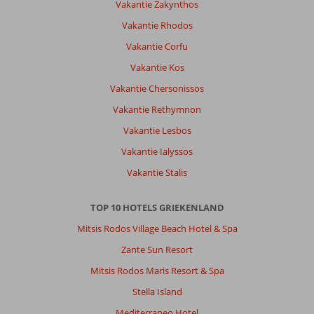
er
Vakantie Zakynthos
twee
Vakantie Rhodos
wc's
zijn
Vakantie Corfu
(boven
Vakantie Kos
en
beneden).
Vakantie Chersonissos
Banken
Vakantie Rethymnon
(bobbelig)
wel
Vakantie Lesbos
aan
Vakantie Ialyssos
vervanging
toe.
Vakantie Stalis
Naambordjes
naar
TOP 10 HOTELS GRIEKENLAND
en
op
Mitsis Rodos Village Beach Hotel & Spa
het
Zante Sun Resort
pand
ontbreken,
Mitsis Rodos Maris Resort & Spa
maar
Stella Island
met
hulp
Mediterraneo Hotel