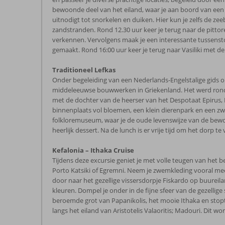
bewoonde deel van het eiland, waar je aan boord van een b
uitnodigt tot snorkelen en duiken. Hier kun je zelfs de ze
zandstranden. Rond 12.30 uur keer je terug naar de pittore
verkennen. Vervolgens maak je een interessante tussenstop b
gemaakt. Rond 16:00 uur keer je terug naar Vasiliki met de
Traditioneel Lefkas
Onder begeleiding van een Nederlands-Engelstalige gids o
middeleeuwse bouwwerken in Griekenland. Het werd rond 13
met de dochter van de heerser van het Despotaat Epirus, 
binnenplaats vol bloemen, een klein dierenpark en een zw
folkloremuseum, waar je de oude levenswijze van de bewo
heerlijk dessert. Na de lunch is er vrije tijd om het dorp 
Kefalonia – Ithaka Cruise
Tijdens deze excursie geniet je met volle teugen van het b
Porto Katsiki of Egremni. Neem je zwemkleding vooral mee,
door naar het gezellige vissersdorpje Fiskardo op buureilan
kleuren. Dompel je onder in de fijne sfeer van de gezellige
beroemde grot van Papanikolis, het mooie Ithaka en stopt 
langs het eiland van Aristotelis Valaoritis; Madouri. Dit 