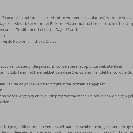
e 3 excursies (optioneel en contant te voldoen bij aankomst) wordt je nu aang
agexcursies, ticket voor het Folklore Museum, traditionele lunch in het dorp
xcursies Traditioneel Lefkas en Day of South.
usief
 bij de Kefalonia – Ithaka Cruise
e accommodatie ondergebracht worden die niet op onze website staat.
open, uitsluitend het hele pakket van deze 3 excursies. Ter plekke wordt je
den kan de volgorde van het programma worden aangepast.
n.
er na deze 8 dagen geen excursieprogramma meer. De reis is dan op eigen ge
aliden
htige Agiofili-strand en een bezoek aan het schilderachtige vissersdorpje Vas
deskundige gids die je inzicht geeft in het schitterende eiland Lefkada. Rond 