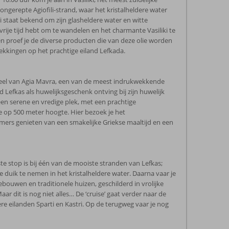
ngerepte Agiofili-strand, waar het kristalheldere water
i staat bekend om zijn glasheldere water en witte
vrije tijd hebt om te wandelen en het charmante Vasiliki te
e en proef je de diverse producten die van deze olie worden
dekkingen op het prachtige eiland Lefkada.
steel van Agia Mavra, een van de meest indrukwekkende
efkas als huwelijksgeschenk ontving bij zijn huwelijk
en serene en vredige plek, met een prachtige
 op 500 meter hoogte. Hier bezoek je het
mers genieten van een smakelijke Griekse maaltijd en een
ste stop is bij één van de mooiste stranden van Lefkas;
 duik te nemen in het kristalheldere water. Daarna vaar je
ebouwen en traditionele huizen, geschilderd in vrolijke
ar dit is nog niet alles… De ‘cruise’ gaat verder naar de
re eilanden Sparti en Kastri. Op de terugweg vaar je nog