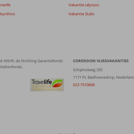
nerife
Vakantie Ialyssos
akynthos
Vakantie Stalis
et ANVR, de Stichting Garantiefonds
CORENDON VLIEGVAKANTIES
iteitenfonds.
Schipholweg 335
1171 PL Badhoevedorp, Nederlan
023 7510606