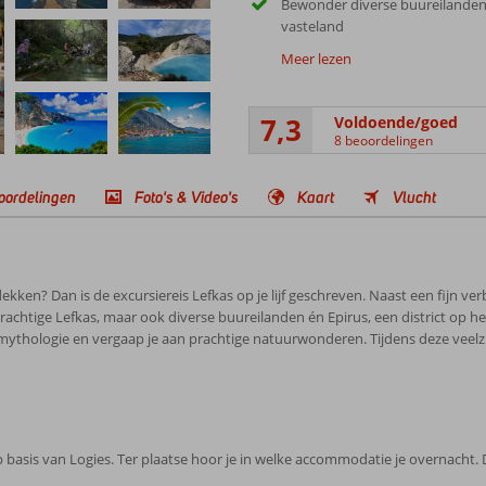
Bewonder diverse buureilanden
vasteland
Meer lezen
7,3
Voldoende/goed
8 beoordelingen
oordelingen
Foto's & Video's
Kaart
Vlucht
ken? Dan is de excursiereis Lefkas op je lijf geschreven. Naast een fijn verbli
t prachtige Lefkas, maar ook diverse buureilanden én Epirus, een district op 
e mythologie en vergaap je aan prachtige natuurwonderen. Tijdens deze veelz
op basis van Logies. Ter plaatse hoor je in welke accommodatie je overnacht