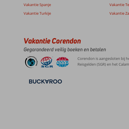
Vakantie Spanje
Vakantie Te
9,0
Vakantie Turkije
Vakantie Z
Over
Algemene indruk
9
Excursiereizen
Ligging
10
Nicolette
Lefkas:
Service
10
Nederland
Prijs/kwaliteit
8
Die
Vakantie Corendon
Alleen
Eten
-
is
,
echt
Kamers
8
Gegarandeerd veilig boeken en betalen
12 september 2025
prachtig.Mooi
Kindvriendelijk
-
eiland,mooie
Wifi kwaliteit
5
Corendon is aangesloten bij h
excursies
Reisgelden (SGR) en het Calam
en
leuk
stadje
om
souvenirs
te
kopen
en
lekker
te
eten.