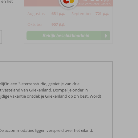
 én het
*incl. alle verplichte kosten
Augustus
651
p.p.
September
721
p.p.
Oktober
907
p.p.
Bekijk beschikbaarheid
jf in een 3-sterrenstudio, geniet je van drie
het vasteland van Griekenland. Dompel je onder in
ijdige vakantie ontdek je Griekenland op z’n best. Wordt
. De accommodaties liggen verspreid over het eiland.