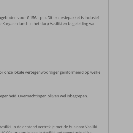
eboden voor € 156, - p.p. Dit excursiepakket is inclusief
 Karya en lunch in het dorp Vasiliki en begeleiding van
 door onze lokale vertegenwoordiger geïnformeerd op welke
legenheid. Overnachtingen blijven wel inbegrepen.
iliki. In de ochtend vertrek je met de bus naar Vasiliki
10:00 uur kom je aan in Vasiliki, het meest zuidelijke