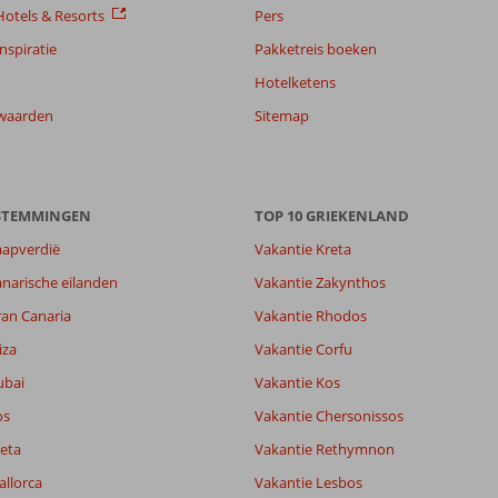
otels & Resorts
Pers
nspiratie
Pakketreis boeken
Hotelketens
waarden
Sitemap
ESTEMMINGEN
TOP 10 GRIEKENLAND
aapverdië
Vakantie Kreta
-
narische eilanden
Vakantie Zakynthos
6,3
ran Canaria
Vakantie Rhodos
lijk
7,3
it
5,6
iza
Vakantie Corfu
ubai
Vakantie Kos
os
Vakantie Chersonissos
Filter reisgezelschap
Sorteren op
Alle
datum (nieuw > oud)
eta
Vakantie Rethymnon
allorca
Vakantie Lesbos