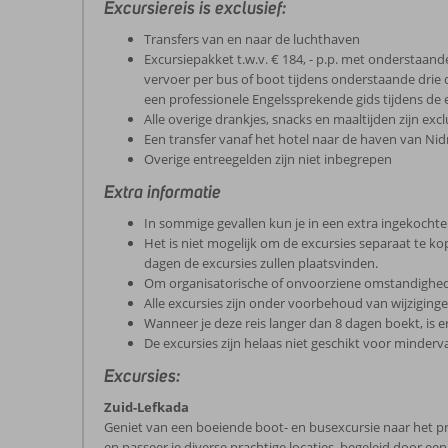
Excursiereis is exclusief:
Transfers van en naar de luchthaven
Excursiepakket t.w.v. € 184, - p.p. met onderstaand
vervoer per bus of boot tijdens onderstaande drie d
een professionele Engelssprekende gids tijdens de e
Alle overige drankjes, snacks en maaltijden zijn excl
Een transfer vanaf het hotel naar de haven van Nidri
Overige entreegelden zijn niet inbegrepen
Extra informatie
In sommige gevallen kun je in een extra ingekocht
Het is niet mogelijk om de excursies separaat te k
dagen de excursies zullen plaatsvinden.
Om organisatorische of onvoorziene omstandighe
Alle excursies zijn onder voorbehoud van wijziginge
Wanneer je deze reis langer dan 8 dagen boekt, is 
De excursies zijn helaas niet geschikt voor minderv
Excursies:
Zuid-Lefkada
Geniet van een boeiende boot- en busexcursie naar het prac
en passeer je diverse prachtige locaties, begeleid door een 