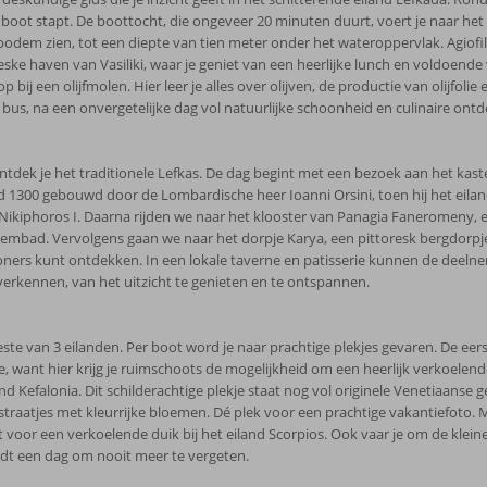
oot stapt. De boottocht, die ongeveer 20 minuten duurt, voert je naar het o
ebodem zien, tot een diepte van tien meter onder het wateroppervlak. Agiofil
ske haven van Vasiliki, waar je geniet van een heerlijke lunch en voldoende 
ij een olijfmolen. Hier leer je alles over olijven, de productie van olijfoli
 bus, na een onvergetelijke dag vol natuurlijke schoonheid en culinaire ont
ntdek je het traditionele Lefkas. De dag begint met een bezoek aan het ka
00 gebouwd door de Lombardische heer Ioanni Orsini, toen hij het eiland L
Nikiphoros I. Daarna rijden we naar het klooster van Panagia Faneromeny, e
embad. Vervolgens gaan we naar het dorpje Karya, een pittoresk bergdorpje
ners kunt ontdekken. In een lokale taverne en patisserie kunnen de deelne
te verkennen, van het uitzicht te genieten en te ontspannen.
este van 3 eilanden. Per boot word je naar prachtige plekjes gevaren. De eer
 want hier krijg je ruimschoots de mogelijkheid om een heerlijk verkoelende
d Kefalonia. Dit schilderachtige plekje staat nog vol originele Venetiaanse g
 straatjes met kleurrijke bloemen. Dé plek voor een prachtige vakantiefoto. Ma
voor een verkoelende duik bij het eiland Scorpios. Ook vaar je om de kleine
wordt een dag om nooit meer te vergeten.