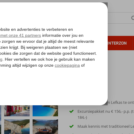
NTIE
VERRE REIZEN
ALL INCLUSIVE
WINTERZON
 annuleren*
kas
Unieke manier om Lefkas te on
Excursiepakket nu € 156,- p.p. (t
184,-)
Maak kennis met traditioneel L