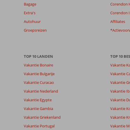
Bagage
Corendon H
getoonde
beoordelingen
Extra's
Corendon I
te
Autohuur
Affiliates
garanderen.
Meer
Groepsreizen
*Actievoor
info
over
onze
beoordelingen.
TOP 10 LANDEN
TOP 10 B
Vakantie Bonaire
Vakantie K
Totale score
Scoreverdeling
7,3
Algemene indruk
7,3
Eten
Vakantie Bulgarije
Vakantie Ca
Gebaseerd op:
Ligging
8,3
Kamers
8
Vakantie Curacao
Vakantie G
Voldoende/goed
Service
7,4
Kindvriende
beoordelingen
Prijs/kwaliteit
6,8
Wifi kwalite
Vakantie Nederland
Vakantie Ib
Vakantie Egypte
Vakantie D
Vakantie Gambia
Vakantie K
Ervaringen
Taal
van onze
Nederlands (NL) (8)
Vakantie Griekenland
Vakantie Kr
klanten
Vakantie Portugal
Vakantie M