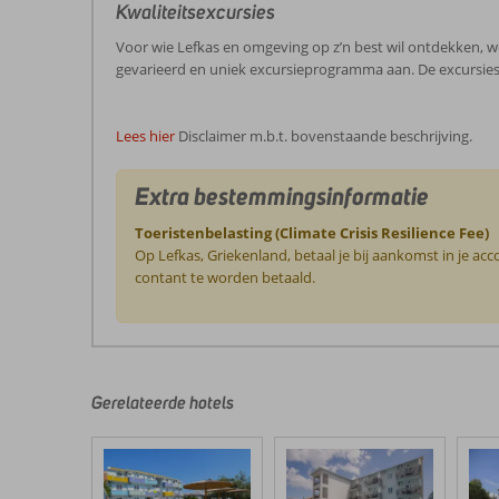
Kwaliteitsexcursies
Voor wie Lefkas en omgeving op z’n best wil ontdekken, w
gevarieerd en uniek excursieprogramma aan. De excursie
Lees hier
Disclaimer m.b.t. bovenstaande beschrijving.
Extra bestemmingsinformatie
Toeristenbelasting (Climate Crisis Resilience Fee)
Op Lefkas, Griekenland, betaal je bij aankomst in je a
contant te worden betaald.
De
beoordelingen
zijn
door
Gerelateerde hotels
onze
klanten
geschreven
na