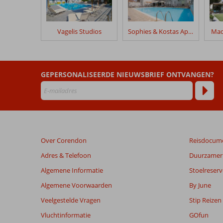
hun
verblijf
in
Vagelis Studios
Sophies & Kostas Appartementen
Mad
Excursiereis
Lefkas
Beoordelingen
GEPERSONALISEERDE NIEUWSBRIEF ONTVANGEN?
die
ouder
zijn
dan
48
maanden
Over Corendon
Reisdocum
worden
niet
Adres & Telefoon
Duurzamer 
meer
Algemene Informatie
Stoelreserv
weergegeven
om
Algemene Voorwaarden
By June
de
Veelgestelde Vragen
Stip Reizen
relevantie
van
Vluchtinformatie
GOfun
de