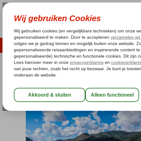
LAST MINUTE
ZOMER 2026
ZONVAKA
Pakketgarantie
Laagsteprijsgarantie*
Gratis
Griekenland
Home
Lefkas
Excursiereizen Lefkas
Excursiereis Lef
Excursiereis Lefkas
Logies
-
Hotel