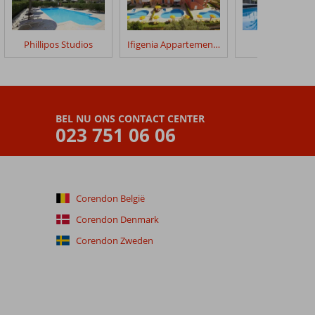
Phillipos Studios
Ifigenia Appartementen
Armonia Hote
BEL NU ONS CONTACT CENTER
023 751 06 06
Corendon België
Corendon Denmark
Corendon Zweden