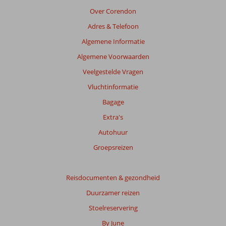
de
Over Corendon
getoonde
Adres & Telefoon
beoordelingen
te
Algemene Informatie
garanderen.
Algemene Voorwaarden
Meer
info
Veelgestelde Vragen
over
Vluchtinformatie
onze
beoordelingen.
Bagage
Extra's
Autohuur
Groepsreizen
Reisdocumenten & gezondheid
Duurzamer reizen
Stoelreservering
By June