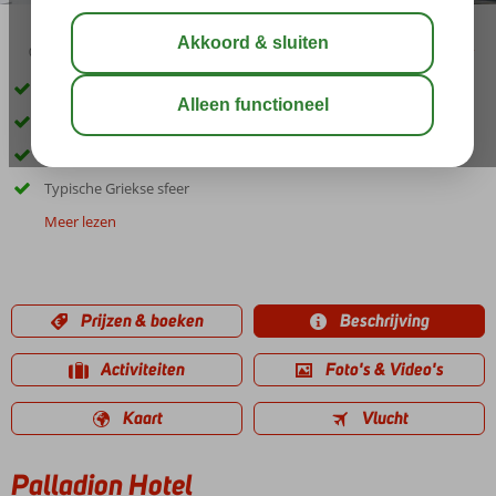
03:30
aug 29°
C
delen
bewaar
Ca. 5 minuten lopen van het zandstrand
Gelegen in in Adelianos Kampos
Gratis wifi op de kamers
Typische Griekse sfeer
Meer lezen
Prijzen & boeken
Beschrijving
Activiteiten
Foto's & Video's
Kaart
Vlucht
Palladion Hotel