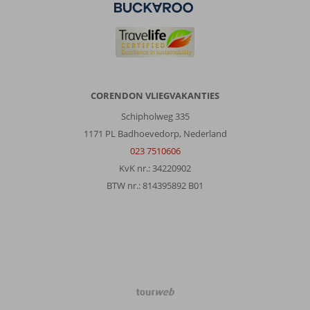
CORENDON VLIEGVAKANTIES
Schipholweg 335
1171 PL Badhoevedorp, Nederland
023 7510606
KvK nr.: 34220902
BTW nr.: 814395892 B01
TourWeb
©