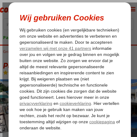
Pakketgarantie
Griekenland
Home
Kreta
Rethymnon
Palladion Hotel
Palladion Hotel
Halfpension
-
Hotel