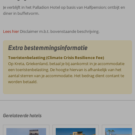
Je verblijft in het Palladion Hotel op basis van Halfpension; ontbijt en
diner in buffetvorm.
Lees hier
Disclaimer m.b.t. bovenstaande beschrijving.
Extra bestemmingsinformatie
Toeristenbelasting (Climate Crisis Resilience Fee)
Op Kreta, Griekenland, betaal je bij aankomst in je accommodatie
een toeristenbelasting. De hoogte hiervan is afhankelijk van het
aantal sterren van je accommodatie. Het bedrag dient contant te
worden betaald.
De
beoordelingen
zijn
door
Gerelateerde hotels
onze
klanten
geschreven