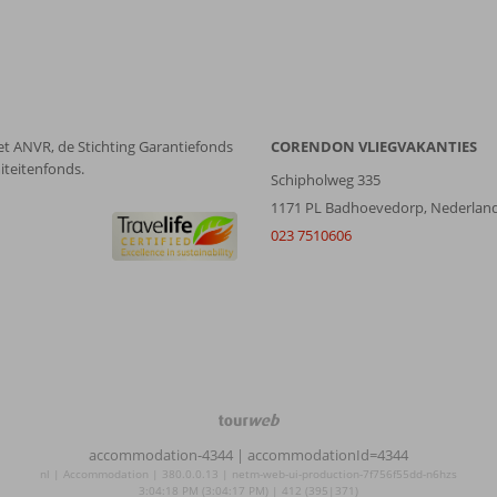
et ANVR, de Stichting Garantiefonds
CORENDON VLIEGVAKANTIES
iteitenfonds.
Schipholweg 335
1171 PL Badhoevedorp, Nederlan
023 7510606
TourWeb
©
accommodation-4344
| accommodationId=4344
NetMatch
nl | Accommodation | 380.0.0.13 | netm-web-ui-production-7f756f55dd-n6hzs
3:04:18 PM (3:04:17 PM) | 412 (395|371)