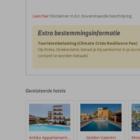
Lees hier
Disclaimer m.b.t. bovenstaande beschrijving.
Extra bestemmingsinformatie
Toeristenbelasting (Climate Crisis Resilience Fee)
Op Kreta, Griekenland, betaal je bij aankomst in je ac
contant te worden betaald.
De
beoordelingen
zijn
door
Gerelateerde hotels
onze
klanten
geschreven
na
hun
verblijf
in
Antiko Appartementen
Golden Valentin