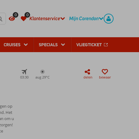
REGISTREER
CONTACT
0
0
Klantenservice
Mijn Corendon
CRUISES
SPECIALS
VLIEGTICKET
03:30
aug 29°
C
delen
bewaar
egen op
nd. Het
aan om u
zorgen!
te