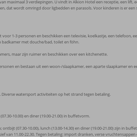
n maximaal 3 verdiepingen. U vindt in Alkion Hotel een receptie, een lift, e
n, dat wordt omringd door ligbedden en parasols. Voor kinderen is er een s
oor 1-3 personen en beschikken een televisie, koelkastje, een telefoon, een t
en badkamer met douche/bad, toilet en föhn.
kamers, maar zijn ruimer en beschikken over een kitchenette.
personen en bestaan uit een woon-/slaapkamer, een aparte slaapkamer en een 
iverse watersport activiteiten op het strand tegen betaling.
t (07.30-10.00) en diner (19.00-21.00) in buffetvorm.
 ontbijt (07.30-10.00), lunch (13.00-14.30) en diner (19.00-21.00) zijn in buffe
lusief van 11.00-22.30. Tegen betaling: import dranken, verse vruchtensappen