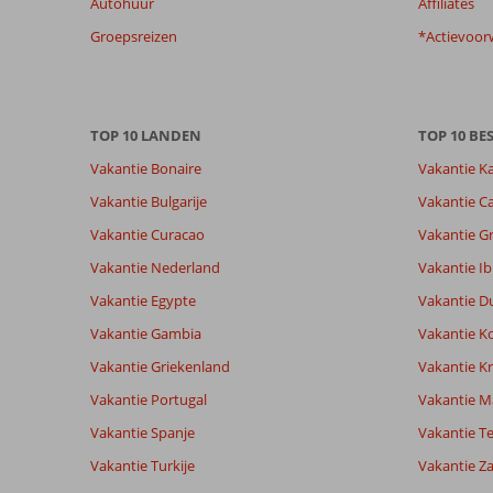
Autohuur
Affiliates
garanderen.
Meer
Groepsreizen
*Actievoor
info
over
onze
beoordelingen.
TOP 10 LANDEN
TOP 10 B
Vakantie Bonaire
Vakantie K
Vakantie Bulgarije
Vakantie Ca
Vakantie Curacao
Vakantie G
Vakantie Nederland
Vakantie Ib
Vakantie Egypte
Vakantie D
Vakantie Gambia
Vakantie K
Vakantie Griekenland
Vakantie Kr
Vakantie Portugal
Vakantie M
Vakantie Spanje
Vakantie Te
Vakantie Turkije
Vakantie Z