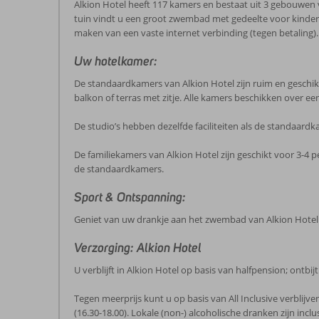
Alkion Hotel heeft 117 kamers en bestaat uit 3 gebouwen va
tuin vindt u een groot zwembad met gedeelte voor kindere
maken van een vaste internet verbinding (tegen betaling).
Uw hotelkamer:
De standaardkamers van Alkion Hotel zijn ruim en geschikt v
balkon of terras met zitje. Alle kamers beschikken over e
De studio’s hebben dezelfde faciliteiten als de standaard
De familiekamers van Alkion Hotel zijn geschikt voor 3-4 
de standaardkamers.
Sport & Ontspanning:
Geniet van uw drankje aan het zwembad van Alkion Hotel. D
Verzorging: Alkion Hotel
U verblijft in Alkion Hotel op basis van halfpension; ontbij
Tegen meerprijs kunt u op basis van All Inclusive verblijven;
(16.30-18.00). Lokale (non-) alcoholische dranken zijn inc