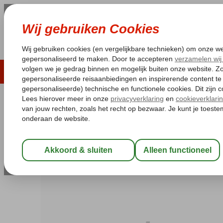
LAST MINUTE
ZOMER 2026
ZONVAKA
Pakketgarantie
Laagsteprijsgarantie*
Gratis
Griekenland
Home
Kreta
Rethymnon
Alkion Hotel
Alkion Hotel
Halfpension
-
Hotel