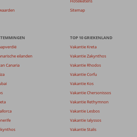
Hotelketens
waarden
Sitemap
ESTEMMINGEN
TOP 10 GRIEKENLAND
aapverdië
Vakantie Kreta
narische eilanden
Vakantie Zakynthos
ran Canaria
Vakantie Rhodos
iza
Vakantie Corfu
ubai
Vakantie Kos
os
Vakantie Chersonissos
eta
Vakantie Rethymnon
allorca
Vakantie Lesbos
nerife
Vakantie Ialyssos
akynthos
Vakantie Stalis