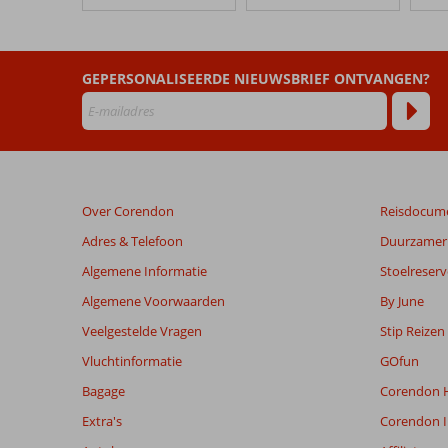
Alkion
Hotel
Beoordelingen
GEPERSONALISEERDE NIEUWSBRIEF ONTVANGEN?
die
ouder
zijn
dan
48
maanden
Over Corendon
Reisdocum
worden
niet
Adres & Telefoon
Duurzamer 
meer
Algemene Informatie
Stoelreserv
weergegeven
om
Algemene Voorwaarden
By June
de
Veelgestelde Vragen
Stip Reizen
relevantie
van
Vluchtinformatie
GOfun
de
Bagage
Corendon H
getoonde
beoordelingen
Extra's
Corendon I
te