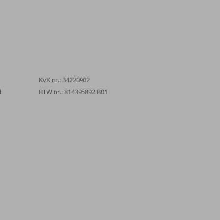
KvK nr.: 34220902
d
BTW nr.: 814395892 B01