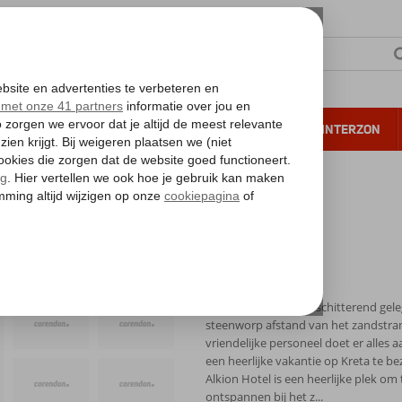
NTIE
VERRE REIZEN
ALL INCLUSIVE
WINTERZON
 annuleren*
Dit 3-sterren hotel is schitterend gel
steenworp afstand van het zandstra
vriendelijke personeel doet er alles 
een heerlijke vakantie op Kreta te be
Alkion Hotel is een heerlijke plek om 
ontspannen bij het z...