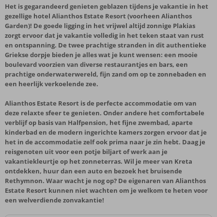
Het is gegarandeerd genieten geblazen tijdens je vakantie in het
gezellige hotel Alianthos Estate Resort (voorheen Alianthos
Garden)! De goede ligging in het vrijwel altijd zonnige Plakias
zorgt ervoor dat je vakantie volledig in het teken staat van rust
en ontspanning. De twee prachtige stranden in dit authentieke
Griekse dorpje bieden je alles wat je kunt wensen: een mooie
boulevard voorzien van diverse restaurantjes en bars, een
prachtige onderwaterwereld, fijn zand om op te zonnebaden en
een heerlijk verkoelende zee.
Alianthos Estate Resort is de perfecte accommodatie om van
deze relaxte sfeer te genieten. Onder andere het comfortabele
verblijf op basis van Halfpension, het fijne zwembad, aparte
kinderbad en de modern ingerichte kamers zorgen ervoor dat je
het in de accommodatie zelf ook prima naar je zin hebt. Daag je
reisgenoten uit voor een potje biljart of werk aan je
vakantiekleurtje op het zonneterras. Wil je meer van Kreta
ontdekken, huur dan een auto en bezoek het bruisende
Rethymnon. Waar wacht je nog op? De eigenaren van Alianthos
Estate Resort kunnen niet wachten om je welkom te heten voor
een welverdiende zonvakantie!