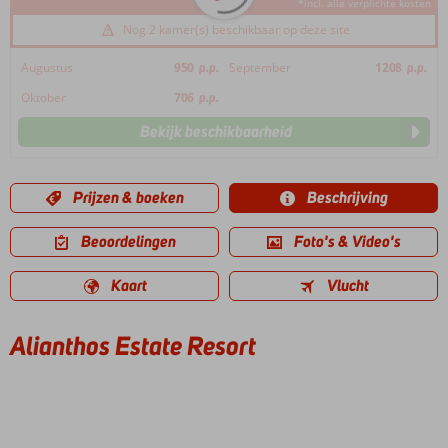
*incl. alle verplichte kosten
Nog 2 kamer(s) beschikbaar op deze site
Augustus
950
p.p.
September
1208
p.p.
Oktober
706
p.p.
Bekijk beschikbaarheid
Prijzen & boeken
Beschrijving
Beoordelingen
Foto's & Video's
Kaart
Vlucht
Alianthos Estate Resort