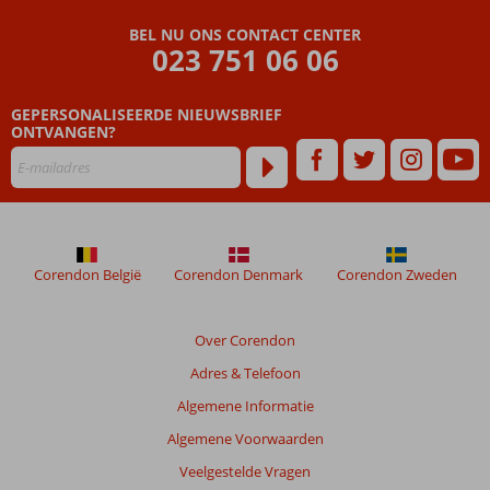
Beoordelingen
BEL NU ONS CONTACT CENTER
die
023 751 06 06
ouder
zijn
GEPERSONALISEERDE NIEUWSBRIEF
dan
ONTVANGEN?
48
maanden
worden
niet
meer
weergegeven
om
Corendon België
Corendon Denmark
Corendon Zweden
de
relevantie
van
Over Corendon
de
Adres & Telefoon
getoonde
beoordelingen
Algemene Informatie
te
Algemene Voorwaarden
garanderen.
Meer
Veelgestelde Vragen
info