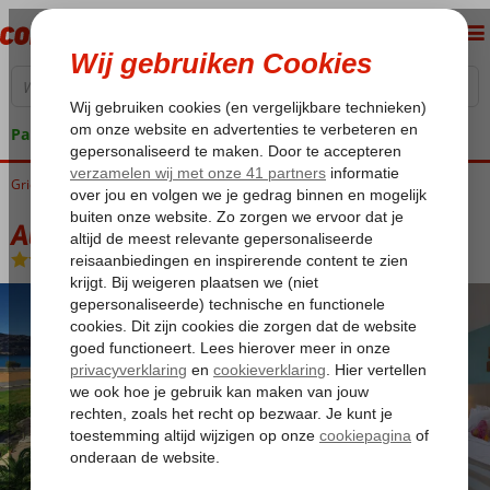
Pakketgarantie
Griekenland
Home
Kreta
Plakias
Alianthos Estate Resort
Alianthos Estate Resort
Logies en ontbijt
-
Hotel