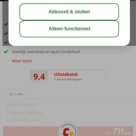
03:30
aug 29°
C
delen
bewaar
Gerund door een Griekse familie
Prachtig gelegen in Plakias
Slechts 100 m van het openbare strand
Heerlijk zwembad en apart kinderbad
Meer lezen
9,4
Uitstekend
5 beoordelingen
+
23 okt 2026 (vr)
8 dagen (7 nachten)
vanaf Amsterdam
711
va
p.p.