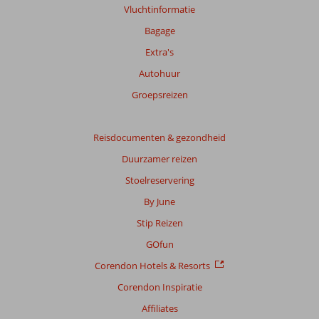
Vluchtinformatie
over
onze
Bagage
beoordelingen.
Extra's
Autohuur
Totale
score
Groepsreizen
Gebaseerd
op:
Reisdocumenten & gezondheid
5
Duurzamer reizen
beoordelingen
Stoelreservering
By June
Scoreverdeling
Stip Reizen
Algemene indruk
9,4
Eten
9,2
Ligging
9,2
Kamers
9,0
GOfun
Service
9,8
Kindvriendelijk
-
Corendon Hotels & Resorts
Prijs/kwaliteit
9,0
Wifi kwaliteit
9,6
Corendon Inspiratie
Ervaringen
Affiliates
van