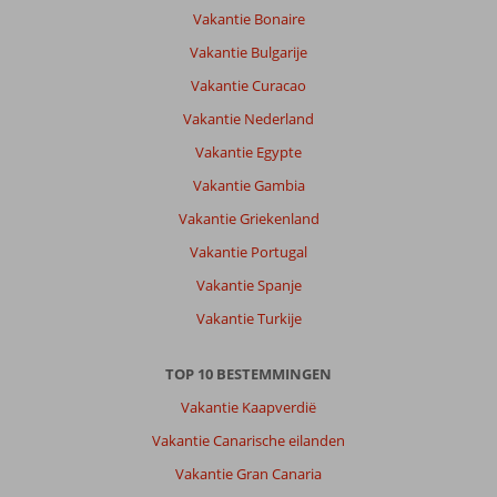
Plakias:
Vakantie Bonaire
Plakias
Vakantie Bulgarije
is
Vakantie Curacao
een
leuk,
Vakantie Nederland
mooi
Vakantie Egypte
dorp.
Veel
Vakantie Gambia
eetgelegenheden.
Vakantie Griekenland
Wij
hebben
Vakantie Portugal
meer
Vakantie Spanje
buiten
de
Vakantie Turkije
hoofdstraat
gegeten
TOP 10 BESTEMMINGEN
bij
de
Vakantie Kaapverdië
kleine
Vakantie Canarische eilanden
restaurants.
Vakantie Gran Canaria
Over