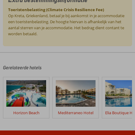
Toeristenbelasting (Climate Crisis Resilience Fee)
Op Kreta, Griekenland, betaal je bij aankomst in je accommodatie
een toeristenbelasting. De hoogte hiervan is afhankelijk van het
aantal sterren van je accommodatie. Het bedrag dient contant te
worden betaald.
De
beoordelingen
zijn
door
Gerelateerde hotels
onze
klanten
geschreven
na
hun
verblijf
in
Horizon Beach
Mediterraneo Hotel
Alianthos
Estate
Resort