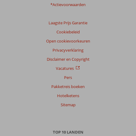
onze
*Actievoorwaarden
klanten
Taal
Laagste Prijs Garantie
Nederlands (NL) (4)
Cookiebeleid
Filter
reisgezelschap
Open cookievoorkeuren
Alle
Privacyverklaring
Sorteren
Disclaimer en Copyright
op
Vacatures
datum (nieuw > oud)
Pers
Pakketreis boeken
Anoniem
9,0
Hotelketens
Nederland
Met partner
Sitemap
,
26 juni 2026
TOP 10 LANDEN
Over