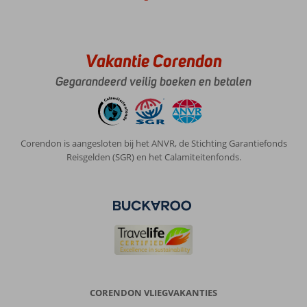
is
een
heerlijk
rustig
Vakantie Corendon
dorp
met
Gegarandeerd veilig boeken en betalen
voldoende
restaurantjes
en
winkeltjes.
Corendon is aangesloten bij het ANVR, de Stichting Garantiefonds
Er
Reisgelden (SGR) en het Calamiteitenfonds.
heerst
een
fijne
sfeer.
Over
Alianthos
Estate
Resort:
Het
CORENDON VLIEGVAKANTIES
is