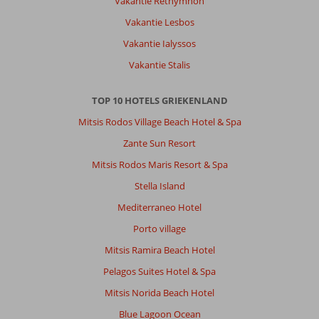
Vakantie Rethymnon
ga
echt
Vakantie Lesbos
een
Vakantie Ialyssos
keer
terug.
Vakantie Stalis
Algemene indruk
9
Eten
9
TOP 10 HOTELS GRIEKENLAND
Ligging
9
Kamers
9
Service
9
Kindvriendelijk
-
Mitsis Rodos Village Beach Hotel & Spa
Prijs/kwaliteit
8
Wifi kwaliteit
9
Zante Sun Resort
Mitsis Rodos Maris Resort & Spa
Anoniem
8,0
Stella Island
Nederland
Mediterraneo Hotel
Met partner
,
Porto village
06 juni 2026
Mitsis Ramira Beach Hotel
Pelagos Suites Hotel & Spa
Over
Mitsis Norida Beach Hotel
Plakias:
Blue Lagoon Ocean
Plakias