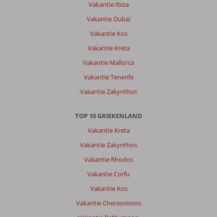
Vakantie Ibiza
Alianthos
Estate
Vakantie Dubai
Resort:
Vakantie Kos
Geweldig
hotel.
Vakantie Kreta
Een
Vakantie Mallorca
fluim
voor
Vakantie Tenerife
de
Vakantie Zakynthos
medewerkers:
vriendelijk,
meedenkend
TOP 10 GRIEKENLAND
en
Vakantie Kreta
stond
altijd
Vakantie Zakynthos
voor
Vakantie Rhodos
ons
klaar.
Vakantie Corfu
Schone
Vakantie Kos
ruime
kamers.
Vakantie Chersonissos
Ik