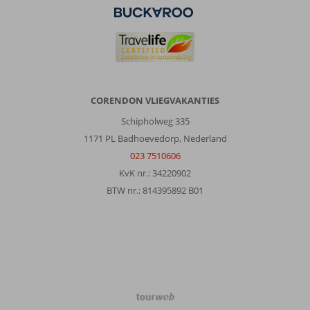
Lekker
rustig
met
vooral
gewoon
gezinnen
met
CORENDON VLIEGVAKANTIES
jonge
Schipholweg 335
kinderen.
De
1171 PL Badhoevedorp, Nederland
3
023 7510606
zwembaden
KvK nr.: 34220902
zijn
BTW nr.: 814395892 B01
groot
genoeg
en
met
de
kids
altijd
wel
TourWeb
een