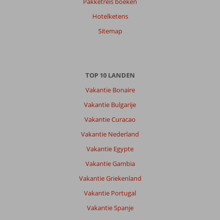
7,0
Pakketreis boeken
Nederland
Hotelketens
Gezin met oud(ere) kind(eren)
,
15 juli 2026
Sitemap
Over
Malia:
TOP 10 LANDEN
Bestemming
Vakantie Bonaire
is
prima
Vakantie Bulgarije
Strand
Vakantie Curacao
en
centrum
Vakantie Nederland
op
Vakantie Egypte
loopafstand.
Vakantie Gambia
Over
Vakantie Griekenland
Meropi
Aparthotel:
Vakantie Portugal
Prima
Vakantie Spanje
accommodatie,