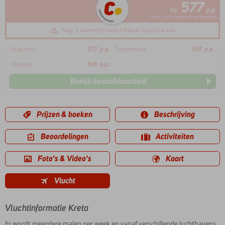
577
va
p.p.
*incl. alle verplichte kosten
Nog 1 kamer(s) beschikbaar op deze site
Augustus
577
p.p.
September
597
p.p.
Oktober
508
p.p.
Bekijk beschikbaarheid
Prijzen & boeken
Beschrijving
Beoordelingen
Activiteiten
Foto's & Video's
Kaart
Vlucht
Vluchtinformatie Kreta
Er wordt meerdere malen per week en vanaf verschillende luchthavens