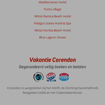
een
Mediterraneo Hotel
mooi
Porto village
zandstrand.
De
Mitsis Ramira Beach Hotel
hooftstraat
Pelagos Suites Hotel & Spa
is
meer
Mitsis Norida Beach Hotel
voor
Blue Lagoon Ocean
jeugd
maar
wel
gezellig.
Vakantie Corendon
Over
Meropi
Gegarandeerd veilig boeken en betalen
Aparthotel:
Meropi
Aparthotel
is
Corendon is aangesloten bij het ANVR, de Stichting Garantiefonds
een
Reisgelden (SGR) en het Calamiteitenfonds.
heel
kindvriendelijk
hotel.