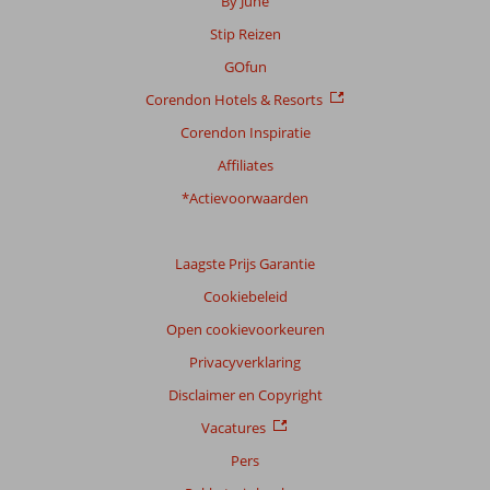
By June
Algemene indruk
8,0
Eten
8,1
Stip Reizen
Ligging
8,3
Kamers
6,8
Service
7,9
Kindvriendelijk
8,1
GOfun
Prijs/kwaliteit
7,8
Wifi kwaliteit
6,0
Corendon Hotels & Resorts
Corendon Inspiratie
Ervaringen
van
Affiliates
onze
klanten
*Actievoorwaarden
Taal
Nederlands (NL) (309)
Laagste Prijs Garantie
Filter
Cookiebeleid
reisgezelschap
Open cookievoorkeuren
Alle
Privacyverklaring
Sorteren
op
Disclaimer en Copyright
datum (nieuw > oud)
Vacatures
Pers
Abraham