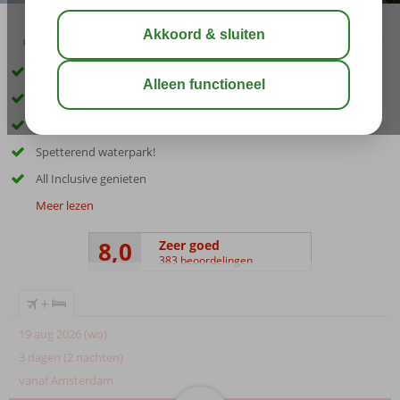
03:30
aug 29°
C
delen
bewaar
Proef de typisch Griekse sfeer
Vlak bij Malia centrum
Comfortabele kamers
Spetterend waterpark!
All Inclusive genieten
Meer lezen
8,0
Zeer goed
383 beoordelingen
+
19 aug 2026 (wo)
3 dagen (2 nachten)
vanaf Amsterdam