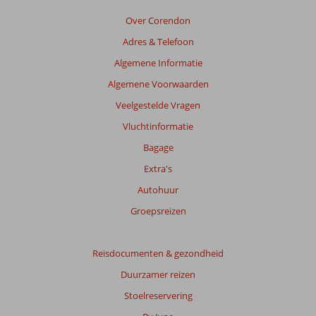
van
de
Over Corendon
getoonde
Adres & Telefoon
beoordelingen
te
Algemene Informatie
garanderen.
Algemene Voorwaarden
Meer
info
Veelgestelde Vragen
over
Vluchtinformatie
onze
beoordelingen.
Bagage
Extra's
Totale
Autohuur
score
Groepsreizen
Gebaseerd
op:
383
Reisdocumenten & gezondheid
beoordelingen
Duurzamer reizen
Stoelreservering
Scoreverdeling