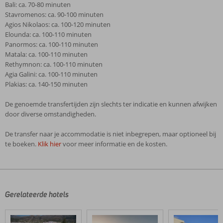
Bali: ca. 70-80 minuten
Stavromenos: ca. 90-100 minuten
Agios Nikolaos: ca. 100-120 minuten
Elounda: ca. 100-110 minuten
Panormos: ca. 100-110 minuten
Matala: ca. 100-110 minuten
Rethymnon: ca. 100-110 minuten
Agia Galini: ca. 100-110 minuten
Plakias: ca. 140-150 minuten
De genoemde transfertijden zijn slechts ter indicatie en kunnen afwijken
door diverse omstandigheden.
De transfer naar je accommodatie is niet inbegrepen, maar optioneel bij
te boeken.
Klik hier
voor meer informatie en de kosten.
De
beoordelingen
zijn
door
Gerelateerde hotels
onze
klanten