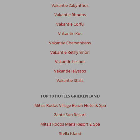
buffet
Vakantie Zakynthos
was
Vakantie Rhodos
niet
top.
Vakantie Corfu
Vakantie Kos
Algemene indruk
7
Eten
7
Ligging
7
Kamers
5
Vakantie Chersonissos
Service
7
Kindvriendelijk
8
Vakantie Rethymnon
Prijs/kwaliteit
7
Wifi kwaliteit
8
Vakantie Lesbos
Vakantie Ialyssos
Ruud
8,0
Vakantie Stalis
Nederland
Gezin met jong(e) kind(eren)
,
11 juli 2026
TOP 10 HOTELS GRIEKENLAND
Mitsis Rodos Village Beach Hotel & Spa
Over
Zante Sun Resort
Malia:
Mitsis Rodos Maris Resort & Spa
Maila
Stella Island
heeft