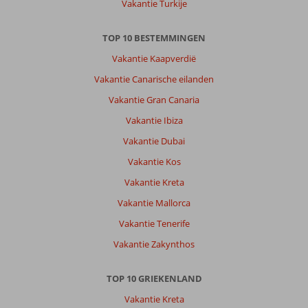
Familie
Vakantie Turkije
appartement
was
TOP 10 BESTEMMINGEN
verouderd
.
Vakantie Kaapverdië
Oude
Vakantie Canarische eilanden
badkamer
en
Vakantie Gran Canaria
moesten
Vakantie Ibiza
douchen
in
Vakantie Dubai
een
Vakantie Kos
bad.
Geen
Vakantie Kreta
zitje
Vakantie Mallorca
in
het
Vakantie Tenerife
appartement.
Vakantie Zakynthos
Ontbijt
was
prima
TOP 10 GRIEKENLAND
maar
Vakantie Kreta
het