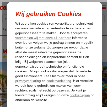
Pakketgarantie
Griekenland
Home
Kreta
Malia
Meropi Aparthotel
Meropi Aparthotel
All Inclusive
-
Aparthotel