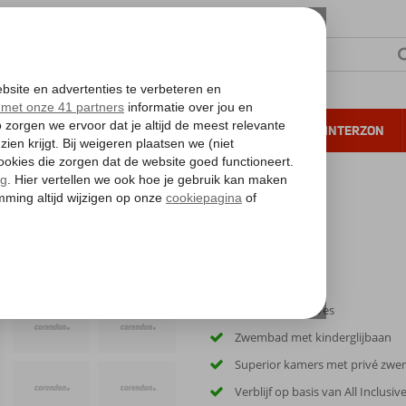
NTIE
VERRE REIZEN
ALL INCLUSIVE
WINTERZON
 annuleren*
Gelegen in Gouves
Zwembad met kinderglijbaan
Superior kamers met privé zw
Verblijf op basis van All Inclusiv