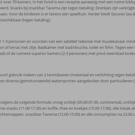
t over 70 kamers. In het hotel is een receptie aanwezig met een ruime lobby 
d. Snacks bij snackbar Taverna zijn tegen betaling. Drankjes zijn verkrijgbaa
an. Voor de kinderen is er tevens een speeltuin. Verder biedt Gouves Sea
 beschikbaar (tegen betaling).
3 personen en voorzien van een satelliet televisie met muziekanaal, minibar,
on of terras met zitje. Badkamer met bad/douche, toilet en föhn. Tegen een 
d) of de ruimere superior kamers (2-3 personen) met privé zwembad boek
 kunt gebruik maken van 2 tennisbanen (materiaal en verlichting tegen betalin
rden diverse (gemotoriseerde) watersporten aangeboden door particulieren (
volgens de volgende formule: vroeg ontbijt (05.00-07.30, continental), ontbijt 
erse snacks (11.00-17.30) en koffie, thee en koekjes (15.00-17.00). Alle lokale
uchtensappen, snackbar Taverna (12.00-15.00) en alle consumpties na 23.00 u