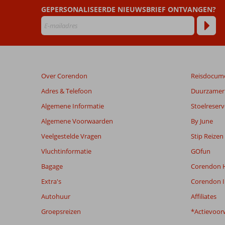
Mare
GEPERSONALISEERDE NIEUWSBRIEF ONTVANGEN?
Beoordelingen
die
ouder
zijn
dan
Over Corendon
Reisdocum
48
maanden
Adres & Telefoon
Duurzamer 
worden
Algemene Informatie
Stoelreserv
niet
meer
Algemene Voorwaarden
By June
weergegeven
Veelgestelde Vragen
Stip Reizen
om
de
Vluchtinformatie
GOfun
relevantie
Bagage
Corendon H
van
de
Extra's
Corendon I
getoonde
Autohuur
Affiliates
beoordelingen
te
Groepsreizen
*Actievoor
garanderen.