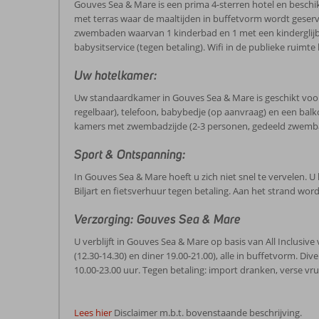
Gouves Sea & Mare is een prima 4-sterren hotel en beschik
met terras waar de maaltijden in buffetvorm wordt geserveer
zwembaden waarvan 1 kinderbad en 1 met een kinderglijba
babysitservice (tegen betaling). Wifi in de publieke ruimte
Uw hotelkamer:
Uw standaardkamer in Gouves Sea & Mare is geschikt voor 1-
regelbaar), telefoon, babybedje (op aanvraag) en een balk
kamers met zwembadzijde (2-3 personen, gedeeld zwemba
Sport & Ontspanning:
In Gouves Sea & Mare hoeft u zich niet snel te vervelen. U
Biljart en fietsverhuur tegen betaling. Aan het strand wo
Verzorging: Gouves Sea & Mare
U verblijft in Gouves Sea & Mare op basis van All Inclusive 
(12.30-14.30) en diner 19.00-21.00), alle in buffetvorm. Div
10.00-23.00 uur. Tegen betaling: import dranken, verse vr
Lees hier
Disclaimer m.b.t. bovenstaande beschrijving.