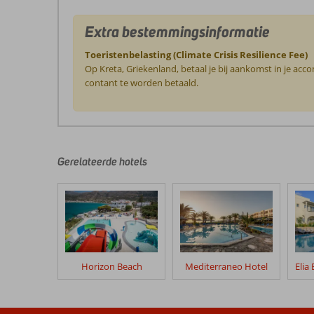
Extra bestemmingsinformatie
Toeristenbelasting (Climate Crisis Resilience Fee)
Op Kreta, Griekenland, betaal je bij aankomst in je ac
contant te worden betaald.
De
beoordelingen
zijn
door
Gerelateerde hotels
onze
klanten
geschreven
na
hun
verblijf
in
Horizon Beach
Mediterraneo Hotel
Gouves
Sea
&