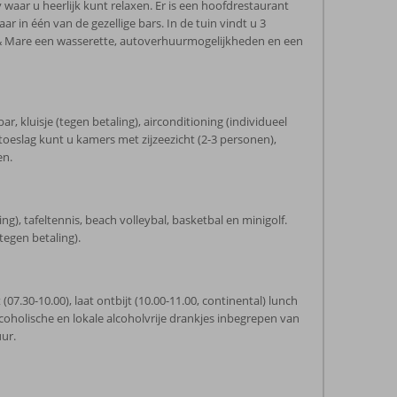
waar u heerlijk kunt relaxen. Er is een hoofdrestaurant
r in één van de gezellige bars. In de tuin vindt u 3
 & Mare een wasserette, autoverhuurmogelijkheden en een
 kluisje (tegen betaling), airconditioning (individueel
toeslag kunt u kamers met zijzeezicht (2-3 personen),
en.
g), tafeltennis, beach volleybal, basketbal en minigolf.
tegen betaling).
(07.30-10.00), laat ontbijt (10.00-11.00, continental) lunch
 alcoholische en lokale alcoholvrije drankjes inbegrepen van
ur.