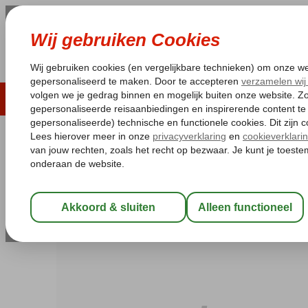
LAST MINUTE
ZOMER 2026
ZONVAKA
Pakketgarantie
Laagsteprijsgarantie*
Gratis
Griekenland
Home
Kreta
Gouves
Gouves Sea & Mare
Gouves Sea & Mare
All Inclusive
-
Hotel