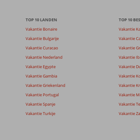
Meer
info
over
TOP 10 LANDEN
TOP 10 B
onze
beoordelingen.
Vakantie Bonaire
Vakantie K
Vakantie Bulgarije
Vakantie Ca
Vakantie Curacao
Vakantie G
Vakantie Nederland
Vakantie Ib
Vakantie Egypte
Vakantie D
Vakantie Gambia
Vakantie K
Vakantie Griekenland
Vakantie Kr
Vakantie Portugal
Vakantie M
Vakantie Spanje
Vakantie Te
Vakantie Turkije
Vakantie Z