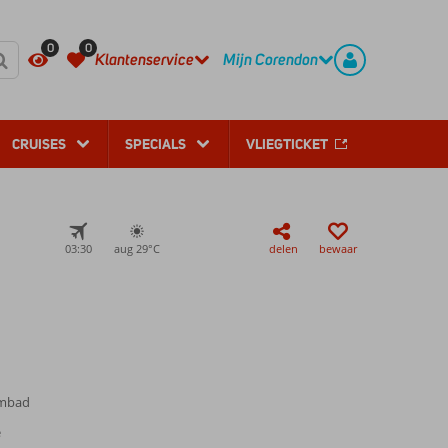
REGISTREER
CONTACT
0
0
Klantenservice
Mijn Corendon
CRUISES
SPECIALS
VLIEGTICKET
03:30
aug 29°
C
delen
bewaar
embad
e