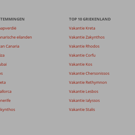
ESTEMMINGEN
TOP 10 GRIEKENLAND
aapverdië
Vakantie Kreta
narische eilanden
Vakantie Zakynthos
ran Canaria
Vakantie Rhodos
iza
Vakantie Corfu
ubai
Vakantie Kos
os
Vakantie Chersonissos
eta
Vakantie Rethymnon
allorca
Vakantie Lesbos
nerife
Vakantie Ialyssos
akynthos
Vakantie Stalis