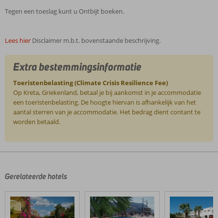
Tegen een toeslag kunt u Ontbijt boeken.
Lees hier
Disclaimer m.b.t. bovenstaande beschrijving.
Extra bestemmingsinformatie
Toeristenbelasting (Climate Crisis Resilience Fee)
Op Kreta, Griekenland, betaal je bij aankomst in je accommodatie
een toeristenbelasting. De hoogte hiervan is afhankelijk van het
aantal sterren van je accommodatie. Het bedrag dient contant te
worden betaald.
De
beoordelingen
zijn
door
Gerelateerde hotels
onze
klanten
geschreven
na