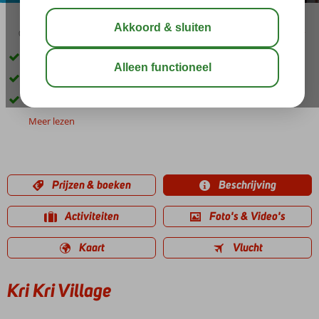
03:30
aug 29°
C
delen
bewaar
Kleinschalig appartementencomplex
Op ca. 150 m. van het strand
Ontbijt ook mogelijk
Meer lezen
Prijzen & boeken
Beschrijving
Activiteiten
Foto's & Video's
Kaart
Vlucht
Kri Kri Village