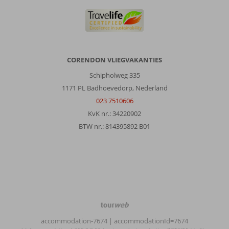
CORENDON VLIEGVAKANTIES
Schipholweg 335
1171 PL Badhoevedorp, Nederland
023 7510606
KvK nr.: 34220902
BTW nr.: 814395892 B01
TourWeb
©
accommodation-7674
| accommodationId=7674
NetMatch