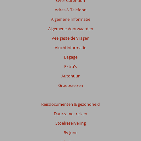
Over Corendon
de
Adres & Telefoon
getoonde
beoordelingen
Algemene Informatie
te
Algemene Voorwaarden
garanderen.
Meer
Veelgestelde Vragen
info
Vluchtinformatie
over
onze
Bagage
beoordelingen.
Extra's
Autohuur
Groepsreizen
Reisdocumenten & gezondheid
Duurzamer reizen
Stoelreservering
By June