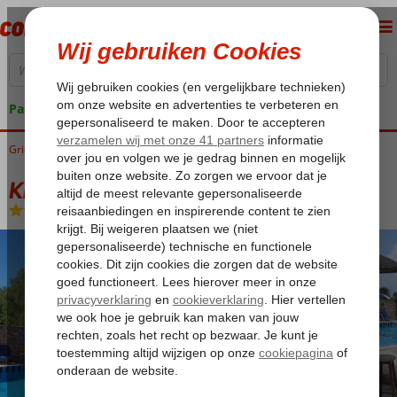
Pakketgarantie
Griekenland
Home
Kreta
Gournes
Kri Kri Village
Kri Kri Village
Logies
-
Appartement