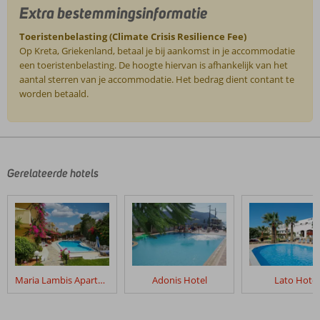
Extra bestemmingsinformatie
Toeristenbelasting (Climate Crisis Resilience Fee)
Op Kreta, Griekenland, betaal je bij aankomst in je accommodatie
een toeristenbelasting. De hoogte hiervan is afhankelijk van het
aantal sterren van je accommodatie. Het bedrag dient contant te
worden betaald.
De
beoordelingen
zijn
door
Gerelateerde hotels
onze
klanten
geschreven
na
hun
verblijf
in
Maria Lambis Apartments
Adonis Hotel
Lato Hotel
Fly
&
Go