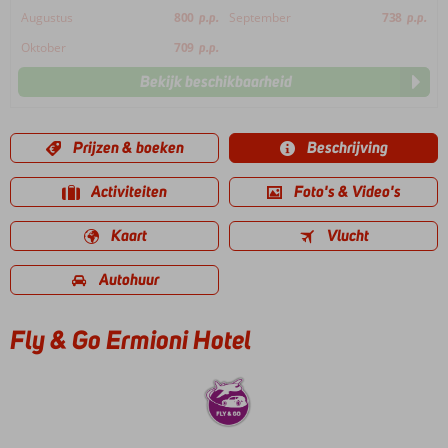
Augustus
800
p.p.
September
738
p.p.
Oktober
709
p.p.
Bekijk beschikbaarheid
Prijzen & boeken
Beschrijving
Activiteiten
Foto's & Video's
Kaart
Vlucht
Autohuur
Fly & Go Ermioni Hotel