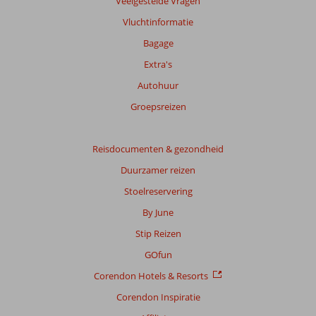
Veelgestelde Vragen
garanderen.
Vluchtinformatie
Meer
info
Bagage
over
Extra's
onze
beoordelingen.
Autohuur
Groepsreizen
Reisdocumenten & gezondheid
Duurzamer reizen
Stoelreservering
By June
Stip Reizen
GOfun
Corendon Hotels & Resorts
Corendon Inspiratie