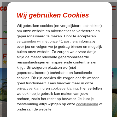
Pakketgarantie
Griekenland
Home
Kreta
Georgiopouli
Fly & Go Ermioni Hotel
Fly & Go Ermioni Hotel
Logies en ontbijt
-
Hotel