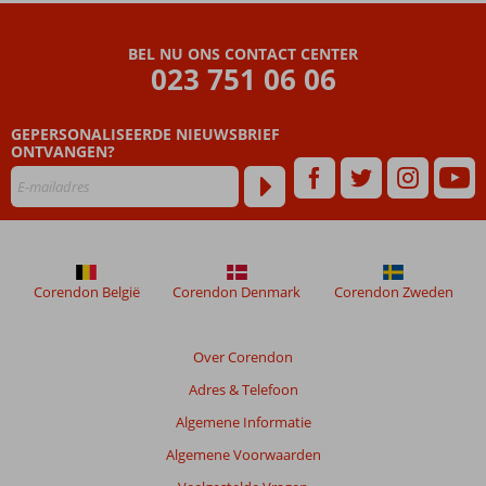
Ermioni
Hotel
BEL NU ONS CONTACT CENTER
023 751 06 06
Beoordelingen
die
GEPERSONALISEERDE NIEUWSBRIEF
ouder
ONTVANGEN?
zijn
dan
48
maanden
worden
niet
meer
Corendon België
Corendon Denmark
Corendon Zweden
weergegeven
om
de
Over Corendon
relevantie
Adres & Telefoon
van
de
Algemene Informatie
getoonde
Algemene Voorwaarden
beoordelingen
te