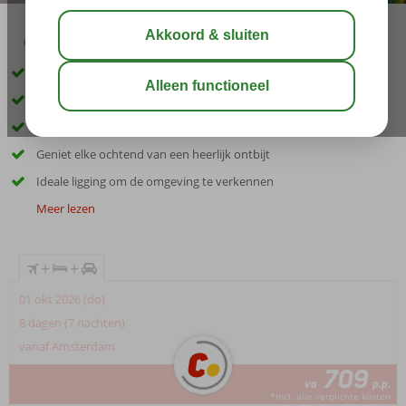
03:30
aug 29°
C
delen
bewaar
Inclusief huurauto
Rustig gelegen en vlak bij het strand
Kleinschalig hotel
Geniet elke ochtend van een heerlijk ontbijt
Ideale ligging om de omgeving te verkennen
Meer lezen
+
+
01 okt 2026 (do)
8 dagen (7 nachten)
vanaf Amsterdam
709
va
p.p.
*incl. alle verplichte kosten