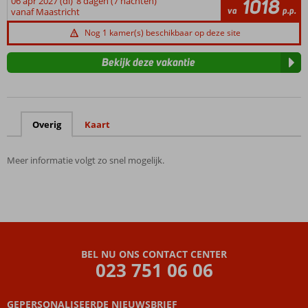
06 apr 2027 (di)
8 dagen (7 nachten)
1018
va
p.p.
vanaf Maastricht
Nog 1 kamer(s) beschikbaar op deze site
Bekijk deze vakantie
Overig
Kaart
Meer informatie volgt zo snel mogelijk.
BEL NU ONS CONTACT CENTER
023 751 06 06
GEPERSONALISEERDE NIEUWSBRIEF