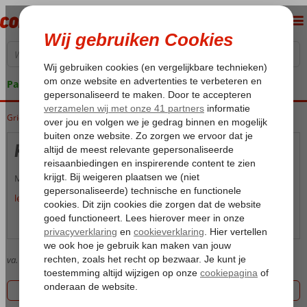
Pakketgarantie
Griekenland
Home
Kreta
Kreta
Kalamaki
Kalamaki
Meer informatie volgt zo snel mogelijk.
lees meer over Kalamaki
Over Kalamaki
Kaart
va.
1018
Goedkoopste prijs, 1 aanbiedingen
Filter 1 aanbiedingen