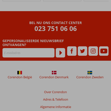
Residence
Resort
&
Waterpark
BEL NU ONS CONTACT CENTER
023 751 06 06
Beoordelingen
die
GEPERSONALISEERDE NIEUWSBRIEF
ouder
ONTVANGEN?
zijn
dan
48
maanden
worden
niet
meer
Corendon België
Corendon Denmark
Corendon Zweden
weergegeven
om
de
Over Corendon
relevantie
Adres & Telefoon
van
de
Algemene Informatie
getoonde