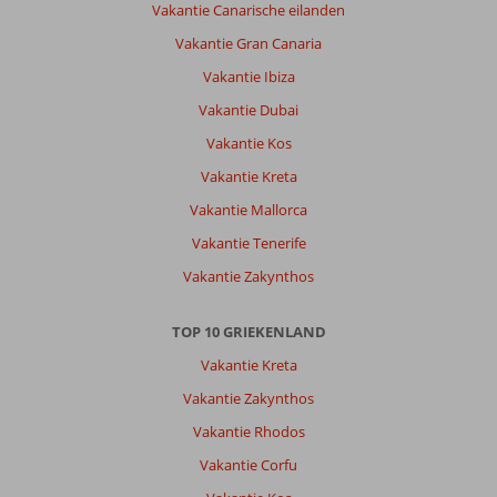
Vakantie Canarische eilanden
Resort
&
Vakantie Gran Canaria
Waterpark:
Vakantie Ibiza
Het
is
Vakantie Dubai
een
Vakantie Kos
mooi
hotel,
Vakantie Kreta
netjes,
Vakantie Mallorca
verzorgd,
de
Vakantie Tenerife
service
Vakantie Zakynthos
is
prima.
De
TOP 10 GRIEKENLAND
muziek
Vakantie Kreta
is
echter
Vakantie Zakynthos
verschrikkelijk.
Vakantie Rhodos
Algemene indruk
7
Eten
1
Vakantie Corfu
Ligging
6
Kamers
9