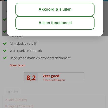
03:30
aug 29°
C
delen
bewaar
Panoramisch uitzicht over Elounda, Mirarbello Bay en het eiland
Spinalonga
Verschillende kamertypes voor koppels, vrienden en families tot 6
personen
All Inclusive verblijf
Waterpark en Funpark
Dagelijks animatie en avondentertainment
Meer lezen
8,2
Zeer goed
5 beoordelingen
+
23 okt 2026 (vr)
8 dagen (7 nachten)