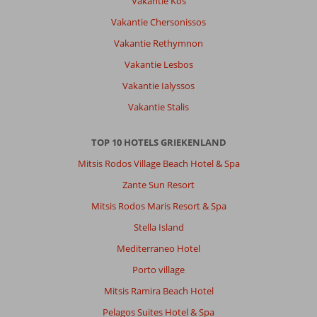
Vakantie Kos
Service
9
Kindvriendelijk
8
Prijs/kwaliteit
8
Vakantie Chersonissos
Wifi kwaliteit
8
Vakantie Rethymnon
Vakantie Lesbos
Anoniem
7,0
Nederland
Vakantie Ialyssos
Gezin met jong(e) kind(eren)
Vakantie Stalis
,
29 april 2026
TOP 10 HOTELS GRIEKENLAND
Over
Mitsis Rodos Village Beach Hotel & Spa
Elounda:
Zante Sun Resort
Prachtige
omgeving,
Mitsis Rodos Maris Resort & Spa
midden
Stella Island
in
de
Mediterraneo Hotel
bergen.
Porto village
Kristalhelder
water,
Mitsis Ramira Beach Hotel
meerdere
Pelagos Suites Hotel & Spa
mooie