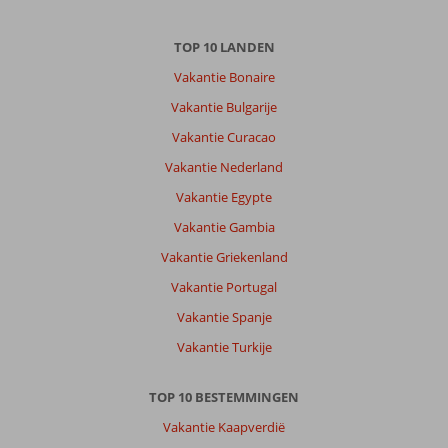
,
29 april 2026
TOP 10 LANDEN
Over
Vakantie Bonaire
Elounda:
Vakantie Bulgarije
De
Vakantie Curacao
omgeving
is
Vakantie Nederland
-
Vakantie Egypte
zoals
op
Vakantie Gambia
veel
Vakantie Griekenland
plekken
op
Vakantie Portugal
Kreta
Vakantie Spanje
-
erg
Vakantie Turkije
mooi.
TOP 10 BESTEMMINGEN
Over
Elounda
Vakantie Kaapverdië
Residence