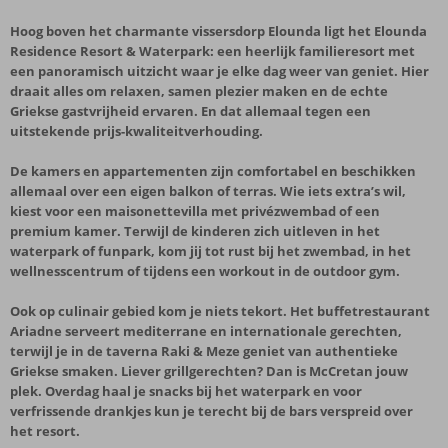
Hoog boven het charmante vissersdorp Elounda ligt het Elounda
Residence Resort & Waterpark: een heerlijk familieresort met
een panoramisch uitzicht waar je elke dag weer van geniet. Hier
draait alles om relaxen, samen plezier maken en de echte
Griekse gastvrijheid ervaren. En dat allemaal tegen een
uitstekende prijs-kwaliteitverhouding.
De kamers en appartementen zijn comfortabel en beschikken
allemaal over een eigen balkon of terras. Wie iets extra’s wil,
kiest voor een maisonettevilla met privézwembad of een
premium kamer. Terwijl de kinderen zich uitleven in het
waterpark of funpark, kom jij tot rust bij het zwembad, in het
wellnesscentrum of tijdens een workout in de outdoor gym.
Ook op culinair gebied kom je niets tekort. Het buffetrestaurant
Ariadne serveert mediterrane en internationale gerechten,
terwijl je in de taverna Raki & Meze geniet van authentieke
Griekse smaken. Liever grillgerechten? Dan is McCretan jouw
plek. Overdag haal je snacks bij het waterpark en voor
verfrissende drankjes kun je terecht bij de bars verspreid over
het resort.