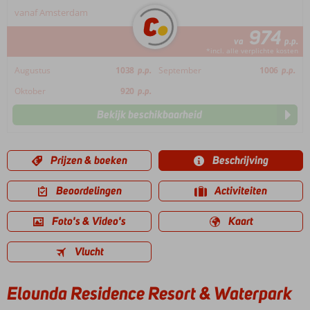
vanaf Amsterdam
974
va
p.p.
*incl. alle verplichte kosten
Augustus
1038
p.p.
September
1006
p.p.
Oktober
920
p.p.
Bekijk beschikbaarheid
Prijzen & boeken
Beschrijving
Beoordelingen
Activiteiten
Foto's & Video's
Kaart
Vlucht
Elounda Residence Resort & Waterpark