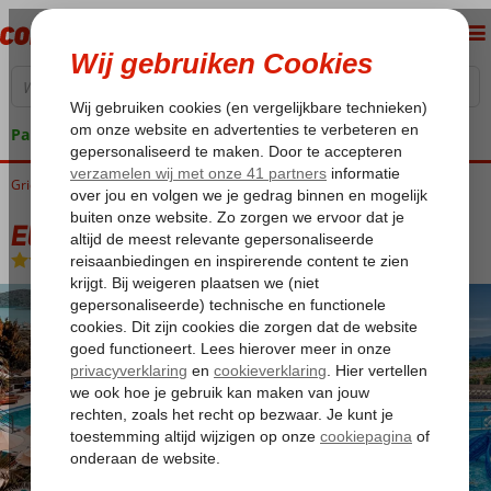
Pakketgarantie
Griekenland
Home
Kreta
Elounda
Elounda Residence Resort & Waterpark
Elounda Residence Resort & Waterpark
All Inclusive
-
Hotel