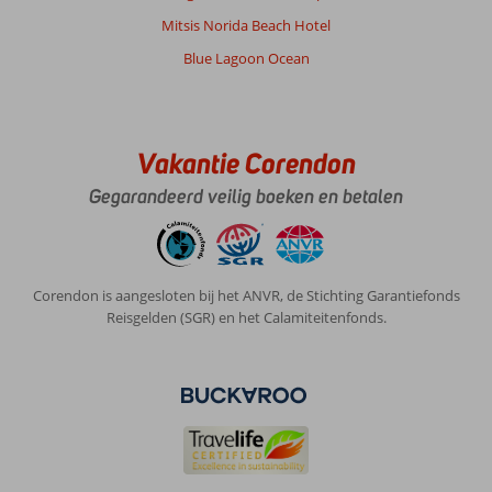
strandjes
Mitsis Norida Beach Hotel
te
Blue Lagoon Ocean
bezoeken
op
minder
dan
20
Vakantie Corendon
minuten.
Levendig
Gegarandeerd veilig boeken en betalen
gezellig
dorpje
Over
Corendon is aangesloten bij het ANVR, de Stichting Garantiefonds
Elounda
Reisgelden (SGR) en het Calamiteitenfonds.
Residence
Resort
&
Waterpark:
Fijn
hotel
voor
gezinnen