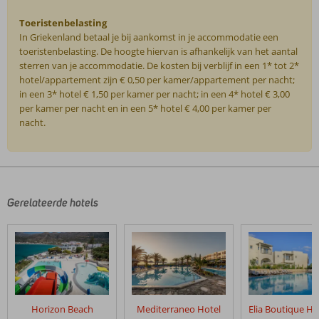
Toeristenbelasting
In Griekenland betaal je bij aankomst in je accommodatie een
toeristenbelasting. De hoogte hiervan is afhankelijk van het aantal
sterren van je accommodatie. De kosten bij verblijf in een 1* tot 2*
hotel/appartement zijn € 0,50 per kamer/appartement per nacht;
in een 3* hotel € 1,50 per kamer per nacht; in een 4* hotel € 3,00
per kamer per nacht en in een 5* hotel € 4,00 per kamer per
nacht.
De
beoordelingen
zijn
door
Gerelateerde hotels
onze
klanten
geschreven
na
hun
verblijf
in
Horizon Beach
Mediterraneo Hotel
Elounda