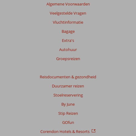
Algemene Voorwaarden
beoordelingen
te
Veelgestelde Vragen
garanderen.
Vluchtinformatie
Meer
info
Bagage
over
Extra's
onze
beoordelingen.
Autohuur
Groepsreizen
Totale
score
Reisdocumenten & gezondheid
Gebaseerd
Duurzamer reizen
op:
5
Stoelreservering
beoordelingen
By June
Stip Reizen
Scoreverdeling
GOfun
Algemene indruk
8,2
Eten
6,4
Corendon Hotels & Resorts
Ligging
8,6
Kamers
7,8