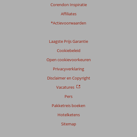
Service
8,8
Kindvriendelijk
8,8
Corendon Inspiratie
Prijs/kwaliteit
8,0
Wifi kwaliteit
7,2
Affiliates
*Actievoorwaarden
Ervaringen
van
onze
klanten
Laagste Prijs Garantie
Taal
Cookiebeleid
Nederlands (NL) (4)
Open cookievoorkeuren
Filter
Privacyverklaring
reisgezelschap
Disclaimer en Copyright
Alle
Vacatures
Sorteren
op
Pers
datum (nieuw > oud)
Pakketreis boeken
Hotelketens
Adrianus
7,0
Sitemap
Nederland
Gezin met jong(e) kind(eren)