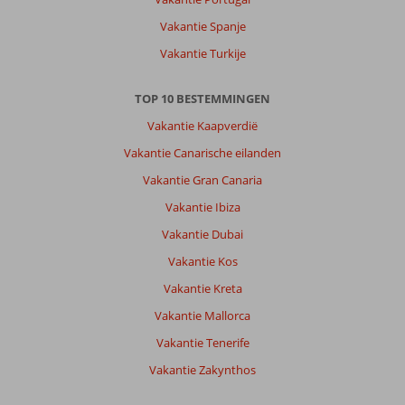
vakantie
Vakantie Spanje
te
hebben.
Vakantie Turkije
Over
TOP 10 BESTEMMINGEN
Antiko
Appartementen:
Vakantie Kaapverdië
Dit
Vakantie Canarische eilanden
was
de
Vakantie Gran Canaria
tweede
Vakantie Ibiza
keer
voor
Vakantie Dubai
ons
Vakantie Kos
in
Antiko.
Vakantie Kreta
Het
Vakantie Mallorca
appartement
ligt
Vakantie Tenerife
pal
Vakantie Zakynthos
in
het