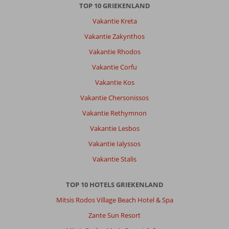
centrum.
TOP 10 GRIEKENLAND
De
Vakantie Kreta
eerste
keer
Vakantie Zakynthos
waren
Vakantie Rhodos
wij
in
Vakantie Corfu
mei,
Vakantie Kos
en
nu
Vakantie Chersonissos
in
Vakantie Rethymnon
het
hoogseizoen,
Vakantie Lesbos
aangezien
Vakantie Ialyssos
ik
in
Vakantie Stalis
het
onderwijs
TOP 10 HOTELS GRIEKENLAND
zit.
Dit
Mitsis Rodos Village Beach Hotel & Spa
had
Zante Sun Resort
als