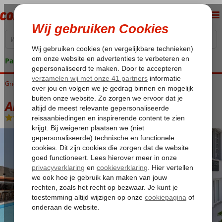
Pakketgarantie
Griekenland
Home
Kreta
Chersonissos
Antiko Appartementen
Antiko Appartementen
Logies
-
Appartement