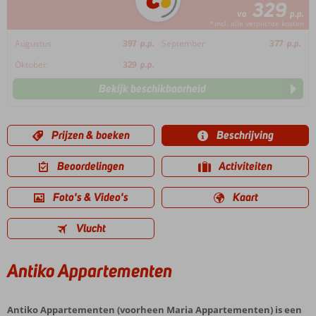
329
va
p.p.
*incl. alle verplichte kosten
Augustus
397
p.p.
September
377
p.p.
Oktober
329
p.p.
Bekijk beschikbaarheid
Prijzen & boeken
Beschrijving
Beoordelingen
Activiteiten
Foto's & Video's
Kaart
Vlucht
Antiko Appartementen
Antiko Appartementen (voorheen Maria Appartementen) is een