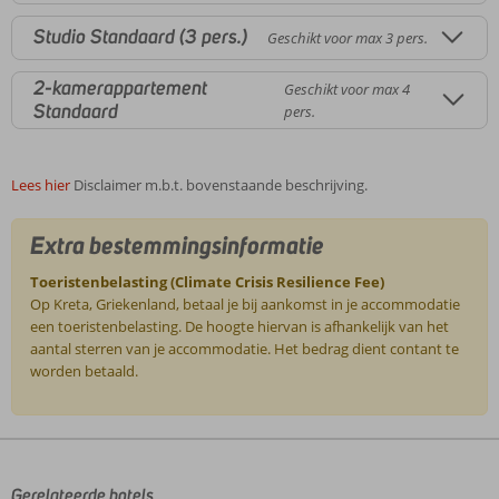
Studio Standaard (3 pers.)
Geschikt voor max 3 pers.
2-kamerappartement
Geschikt voor max 4
Standaard
pers.
Lees hier
Disclaimer m.b.t. bovenstaande beschrijving.
Extra bestemmingsinformatie
Toeristenbelasting (Climate Crisis Resilience Fee)
Op Kreta, Griekenland, betaal je bij aankomst in je accommodatie
een toeristenbelasting. De hoogte hiervan is afhankelijk van het
aantal sterren van je accommodatie. Het bedrag dient contant te
worden betaald.
De
beoordelingen
zijn
door
Gerelateerde hotels