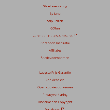
Stoelreservering
Scoreverdeling
By June
Algemene indruk
8,0
Eten
9,0
Stip Reizen
Ligging
8,8
Kamers
7,4
Service
8,2
Kindvriendelijk
7,6
GOfun
Prijs/kwaliteit
8,4
Wifi kwaliteit
7,0
Corendon Hotels & Resorts
Corendon Inspiratie
Ervaringen
van
Affiliates
onze
klanten
*Actievoorwaarden
Taal
Nederlands (NL) (127)
Laagste Prijs Garantie
Filter
Cookiebeleid
reisgezelschap
Open cookievoorkeuren
Alle
Privacyverklaring
Sorteren
op
Disclaimer en Copyright
datum (nieuw > oud)
Vacatures