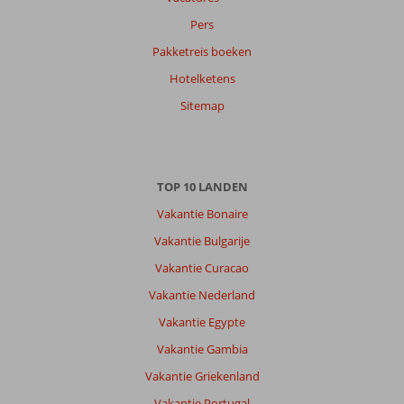
Pers
Jeroen
9,0
Pakketreis boeken
Nederland
Hotelketens
Met partner
,
06 juli 2026
Sitemap
Over
Chersonissos:
TOP 10 LANDEN
Chersonissos
Vakantie Bonaire
heeft
voor
Vakantie Bulgarije
ons
Vakantie Curacao
alles
wat
Vakantie Nederland
wij
Vakantie Egypte
nodig
hebben
Vakantie Gambia
om
Vakantie Griekenland
een
leuke
Vakantie Portugal