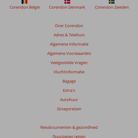
de
Corendon België
Corendon Denmark
Corendon Zweden
relevantie
van
de
Over Corendon
getoonde
Adres & Telefoon
beoordelingen
te
Algemene Informatie
garanderen.
Algemene Voorwaarden
Meer
info
Veelgestelde Vragen
over
Vluchtinformatie
onze
beoordelingen.
Bagage
Extra's
Totale
Autohuur
score
Groepsreizen
Gebaseerd
op:
143
Reisdocumenten & gezondheid
beoordelingen
Duurzamer reizen