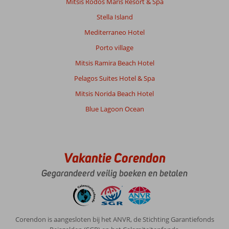
gevolg
Mitsis Rodos Maris Resort & Spa
dat
Stella Island
er
veel
Mediterraneo Hotel
jongeren
Porto village
waren.
De
Mitsis Ramira Beach Hotel
grote
Pelagos Suites Hotel & Spa
baas
en
Mitsis Norida Beach Hotel
Nikolas
Blue Lagoon Ocean
hebben
er
voor
gezorgd
dat
Vakantie Corendon
wij
Gegarandeerd veilig boeken en betalen
toch
heerlijk
hebben
kunnen
genieten
Corendon is aangesloten bij het ANVR, de Stichting Garantiefonds
van