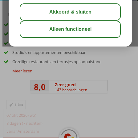
03:30
aug 29°
C
delen
bewaar
Zeer geliefd onder de jongeren
Dichtbij het strand en Chersonissos
Een heerlijk zwembad
Studio's en appartementen beschikbaar
Gezellige restaurants en terrasjes op loopafstand
Meer lezen
8,0
Zeer goed
143 beoordelingen
+
07 okt 2026 (wo)
8 dagen (7 nachten)
vanaf Amsterdam