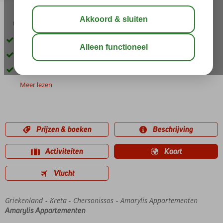
03:30
aug 29°
C
delen
bewaar
Centrale ligging in Chersonissos
Ruime appartementen
Restaurants en cafés in de directe omgeving
Meer lezen
Prijzen & boeken
Beschrijving
Activiteiten
Kaart
Vlucht
Griekenland
Home
Kreta
Chersonissos
Amarylis Appartementen
Amarylis Appartementen