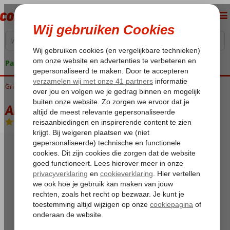
Pakketgarantie
Griekenland
Home
Kreta
Chersonissos
Amarylis Appartementen
Amarylis Appartementen
Logies
-
Appartement