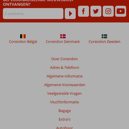
ONTVANGEN?
maanden
worden
niet
meer
weergegeven
om
de
Corendon België
Corendon Denmark
Corendon Zweden
relevantie
van
de
Over Corendon
getoonde
Adres & Telefoon
beoordelingen
te
Algemene Informatie
garanderen.
Algemene Voorwaarden
Meer
info
Veelgestelde Vragen
over
Vluchtinformatie
onze
beoordelingen.
Bagage
Extra's
Autohuur