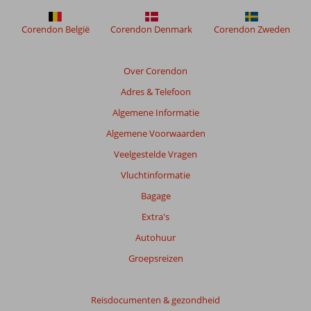
om
de
Corendon België
Corendon Denmark
Corendon Zweden
relevantie
van
de
Over Corendon
getoonde
Adres & Telefoon
beoordelingen
te
Algemene Informatie
garanderen.
Algemene Voorwaarden
Meer
info
Veelgestelde Vragen
over
Vluchtinformatie
onze
beoordelingen.
Bagage
Extra's
Autohuur
Groepsreizen
Reisdocumenten & gezondheid