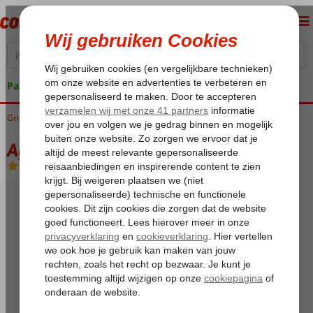
Pakketgarantie
Griekenland
Home
Kreta
Chersonissos
Agrabella Hotel
Agrabella Hotel
Halfpension
-
Hotel