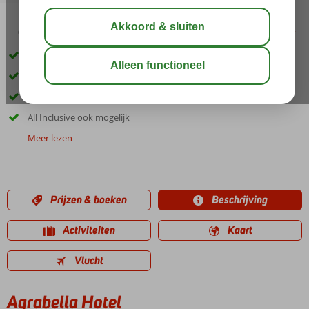
03:30
aug 29°
C
delen
bewaar
Op ca. 100 meter van Chersonissos
Prachtig uitzicht over de zee
Gemoedelijke sfeer!
All Inclusive ook mogelijk
Meer lezen
Prijzen & boeken
Beschrijving
Activiteiten
Kaart
Vlucht
Agrabella Hotel