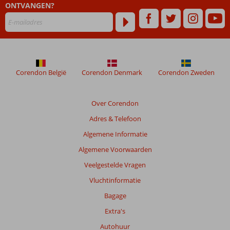
ONTVANGEN?
48
maanden
worden
niet
meer
weergegeven
om
Corendon België
Corendon Denmark
Corendon Zweden
de
relevantie
van
Over Corendon
de
Adres & Telefoon
getoonde
beoordelingen
Algemene Informatie
te
Algemene Voorwaarden
garanderen.
Meer
Veelgestelde Vragen
info
Vluchtinformatie
over
onze
Bagage
beoordelingen.
Extra's
Autohuur