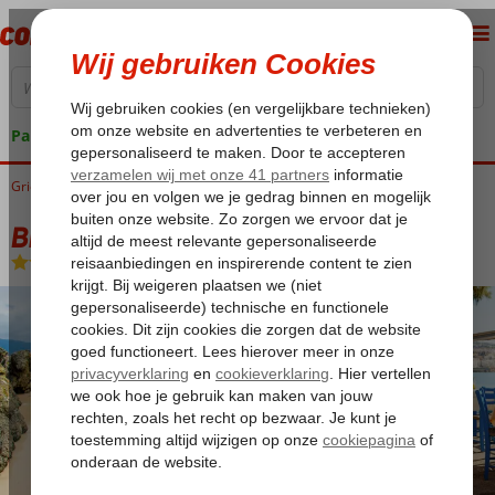
Pakketgarantie
Griekenland
Home
Kreta
Bingoreizen Kreta
Bingo Kreta 5*
Bingo Kreta 5*
All Inclusive
-
Hotel