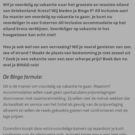
Wil je voordelig op vakantie naar het grootste en mooiste eiland
van Griekenland; Kreta? Wij bieden je Bingo 5* All Inclusive aan!
De manier om voordelig op vakantie te gaan. Je kunt nu
voordeliger in een 5-sterren All Inclusive accommodatie op het
eiland Kreta verblijven. Voordeliger op vakantie in het
hoogseizoen kan echt niet!
Hou je ook wel van een verrassing? Wil je vooral genieten van zon,
zee of strand ? Maakt de plaats van bestemming je niet zoveel uit
? Zoek je een vakantie voor een zeer scherpe prijs? Boek dan nu
snel je BINGO reis!
De Bingo formule:
Dit is dé manier om voordelig op vakantie te gaan. Waarom?
Accommodaties willen vaak geen spectaculaire prijsverlagingen
doorvoeren met naamsvermelding. Zij willen niet de indruk wekken dat
de kwaliteit en service van het hotel als gevolg van de prijsverlaging
afneemt en willen de reeds geboekte gasten niet confronteren met de
lage prijzen.
Corendon koopt deze extra voordelige kamers op waardoor je kunt
profiteren van de allerlaagste prijs. Je boekt tegen een super lage prijs