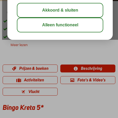
03:30
aug 29°
C
delen
bewaar
Verblijf op basis van All Inclusive
5 sterren accommodatie
Dé manier om voordelig naar Kreta te gaan
Meer lezen
Prijzen & boeken
Beschrijving
Activiteiten
Foto's & Video's
Vlucht
Bingo Kreta 5*