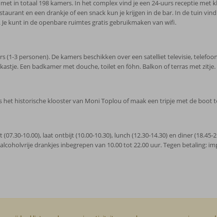
t in totaal 198 kamers. In het complex vind je een 24-uurs receptie met k
restaurant en een drankje of een snack kun je krijgen in de bar. In de tuin v
. Je kunt in de openbare ruimtes gratis gebruikmaken van wifi.
(1-3 personen). De kamers beschikken over een satelliet televisie, telefoon, w
lkastje. Een badkamer met douche, toilet en föhn. Balkon of terras met zitje.
het historische klooster van Moni Toplou of maak een tripje met de boot te
jt (07.30-10.00), laat ontbijt (10.00-10.30), lunch (12.30-14.30) en diner (18.45-
 alcoholvrije drankjes inbegrepen van 10.00 tot 22.00 uur. Tegen betaling: im