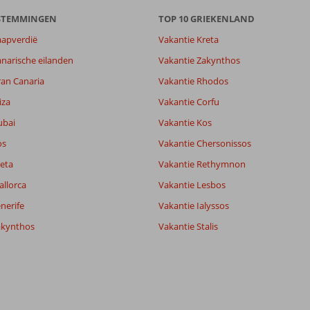
ESTEMMINGEN
TOP 10 GRIEKENLAND
aapverdië
Vakantie Kreta
narische eilanden
Vakantie Zakynthos
ran Canaria
Vakantie Rhodos
iza
Vakantie Corfu
ubai
Vakantie Kos
os
Vakantie Chersonissos
eta
Vakantie Rethymnon
allorca
Vakantie Lesbos
nerife
Vakantie Ialyssos
akynthos
Vakantie Stalis