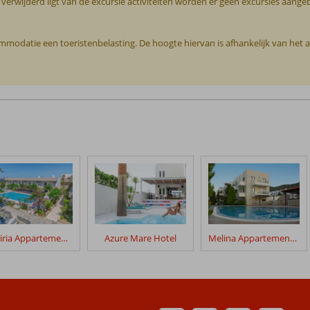
r verwijderd ligt van de excursie activiteiten worden er geen excursies aan
commodatie een toeristenbelasting. De hoogte hiervan is afhankelijk van het
Missiria Appartementen
Azure Mare Hotel
Melina Appartementen