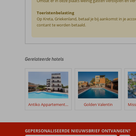
Omdat er in deze plaats weinig gasten verblijven en ve
Toeristenbelasting
Op Kreta, Griekenland, betaal je bij aankomst in je ac
contant te worden betaald.
De
beoordelingen
zijn
door
Gerelateerde hotels
onze
klanten
geschreven
na
hun
verblijf
in
Antiko Appartementen
Golden Valentin
Santa
Marina
Kreta
GEPERSONALISEERDE NIEUWSBRIEF ONTVANGEN?
Beoordelingen