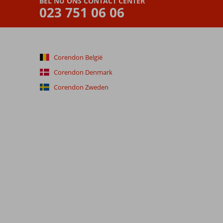
BEL NU ONS CONTACT CENTER
023 751 06 06
Corendon België
Corendon Denmark
Corendon Zweden