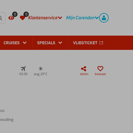
REGISTREER
CONTACT
0
0
Klantenservice
Mijn Corendon
CRUISES
SPECIALS
VLIEGTICKET
03:30
aug 29°
C
delen
bewaar
aos
rhouding