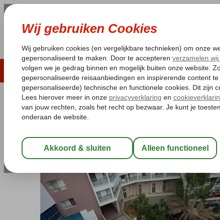
LAST MINUTE
ZOMER 2026
ZONVAKA
Pakketgarantie
Laagsteprijsgarantie*
Gratis
Griekenland
Home
Kreta
Agios Nikolaos
Santa Marina Kreta
Santa Marina Kreta
Logies en ontbijt
-
Hotel