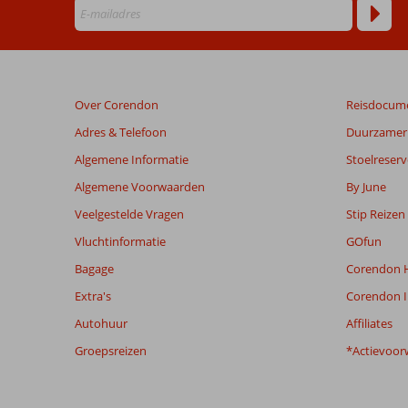
die
ouder
zijn
dan
48
Over Corendon
Reisdocum
maanden
worden
Adres & Telefoon
Duurzamer 
niet
Algemene Informatie
Stoelreserv
meer
weergegeven
Algemene Voorwaarden
By June
om
Veelgestelde Vragen
Stip Reizen
de
relevantie
Vluchtinformatie
GOfun
van
Bagage
Corendon H
de
getoonde
Extra's
Corendon I
beoordelingen
Autohuur
Affiliates
te
garanderen.
Groepsreizen
*Actievoor
Meer
info
over