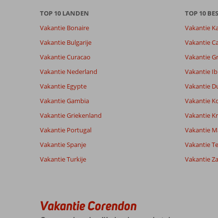
onze
TOP 10 LANDEN
TOP 10 B
beoordelingen.
Vakantie Bonaire
Vakantie K
Vakantie Bulgarije
Vakantie Ca
Vakantie Curacao
Vakantie G
Vakantie Nederland
Vakantie Ib
Vakantie Egypte
Vakantie D
Vakantie Gambia
Vakantie K
Vakantie Griekenland
Vakantie Kr
Vakantie Portugal
Vakantie M
Vakantie Spanje
Vakantie Te
Vakantie Turkije
Vakantie Z
Vakantie Corendon