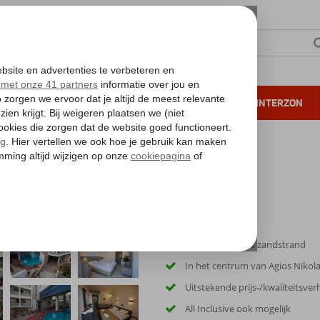
NTIE
VERRE REIZEN
ALL INCLUSIVE
WINTERZON
 annuleren*
Ca. 80 m van het zandstrand
In het centrum van Agios Nikol
Uitstekende prijs-/kwaliteitsve
All Inclusive ook mogelijk