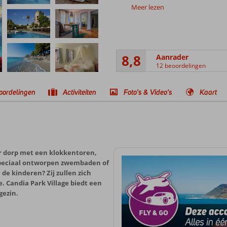
Meer lezen
8,8
Aanrader
12 beoordelingen
oordelingen
Activiteiten
Foto's & Video's
Kaart
er dorp met een klokkentoren,
 speciaal ontworpen zwembaden of
 de kinderen? Zij zullen zich
. Candia Park Village biedt een
gezin.