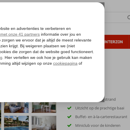
NTIE
VERRE REIZEN
ALL INCLUSIVE
WINTERZON
 annuleren*
Vlak bij het privé strand
Uitzicht op de prachtige baai
Buffet- en à-la-carterestaurant
Miniclub voor de kinderen