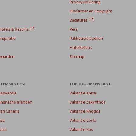
Privacyverklaring
Disclaimer en Copyright
Vacatures
otels & Resorts
Pers
nspiratie
Pakketreis boeken
Hotelketens
waarden
Sitemap
ESTEMMINGEN
TOP 10 GRIEKENLAND
aapverdië
Vakantie Kreta
narische eilanden
Vakantie Zakynthos
8,6
ran Canaria
Vakantie Rhodos
8,5
lijk
9,0
iza
Vakantie Corfu
it
8,1
ubai
Vakantie Kos