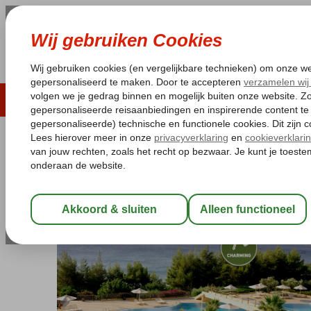
LAST MINUTE
ZOMER 2026
ZONVAKA
Pakketgarantie
Laagsteprijsgarantie*
Gratis
Griekenland
Home
Kreta
Agios Nikolaos
Candia Park Village
Candia Park Village
Logies
-
Aparthotel