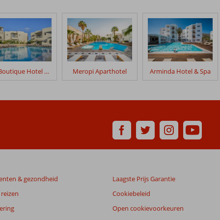
Elia Boutique Hotel by S Resorts
Meropi Aparthotel
Arminda Hotel & Spa
enten & gezondheid
Laagste Prijs Garantie
reizen
Cookiebeleid
ering
Open cookievoorkeuren