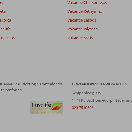
os
Vakantie Chersonissos
Filter reisgezelschap
Sorteren op
eta
Vakantie Rethymnon
Alle
datum (nieuw > oud)
allorca
Vakantie Lesbos
nerife
Vakantie Ialyssos
akynthos
Vakantie Stalis
et ANVR, de Stichting Garantiefonds
CORENDON VLIEGVAKANTIES
iteitenfonds.
Schipholweg 335
1171 PL Badhoevedorp, Nederlan
023 7510606