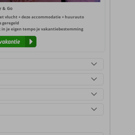
ly & Go
et vlucht + deze accommodatie + huurauto
s geregeld
k in je eigen tempo je vakantiebestemming
vakantie