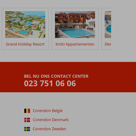
Grand Holiday Resort
Kristi Appartementen
BEL NU ONS CONTACT CENTER
023 751 06 06
Corendon België
Corendon Denmark
Corendon Zweden