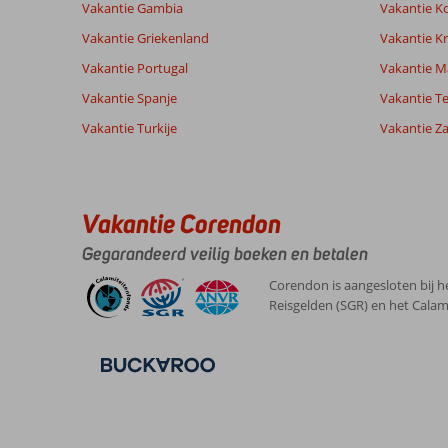
Vakantie Gambia
Vakantie K
Ervaringen
Taal
Vakantie Griekenland
Vakantie Kr
van onze
Nederlands (NL) (12)
Vakantie Portugal
klanten
Vakantie M
Vakantie Spanje
Vakantie Te
Vakantie Turkije
Vakantie Z
10
Over
Algemene indruk
10
Agios
Ligging
8
Alexander
Nikolaos:
Service
10
Nederland
Vakantie Corendon
Prijs/kwaliteit
10
Ligging
Gezin met jong(e) kind(eren)
Eten
10
is
Gegarandeerd veilig boeken en betalen
,
ideaal
Kamers
9
20 mei 2025
aan
Kindvriendelijk
10
Corendon is aangesloten bij h
zee
Wifi kwaliteit
7
Reisgelden (SGR) en het Calam
en
strand
maar
erg
ver
van
vliegveld