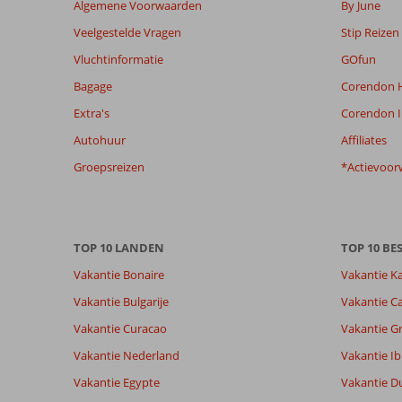
Algemene Voorwaarden
By June
om
Veelgestelde Vragen
Stip Reizen
de
relevantie
Vluchtinformatie
GOfun
van
Bagage
Corendon H
de
getoonde
Extra's
Corendon I
beoordelingen
Autohuur
Affiliates
te
garanderen.
Groepsreizen
*Actievoor
Meer
info
over
onze
TOP 10 LANDEN
TOP 10 B
beoordelingen.
Vakantie Bonaire
Vakantie K
Totale score
Scoreverdeling
8,8
Vakantie Bulgarije
Vakantie Ca
Algemene indruk
8,8
Eten
Gebaseerd op:
Vakantie Curacao
Vakantie G
Ligging
8,2
Kamers
12
Aanrader
Service
8,7
Kindvriende
Vakantie Nederland
Vakantie Ib
beoordelingen
Prijs/kwaliteit
8,2
Wifi kwalite
Vakantie Egypte
Vakantie D