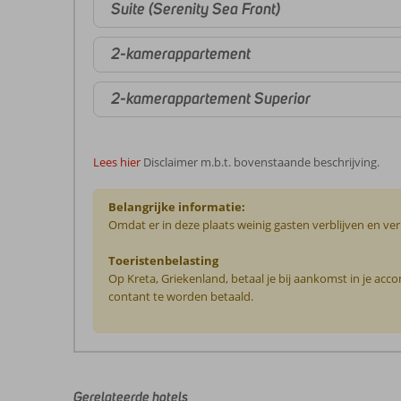
Suite (Serenity Sea Front)
2-kamerappartement
2-kamerappartement Superior
Lees hier
Disclaimer m.b.t. bovenstaande beschrijving.
Belangrijke informatie:
Omdat er in deze plaats weinig gasten verblijven en ve
Toeristenbelasting
Op Kreta, Griekenland, betaal je bij aankomst in je ac
contant te worden betaald.
De
beoordelingen
zijn
door
Gerelateerde hotels