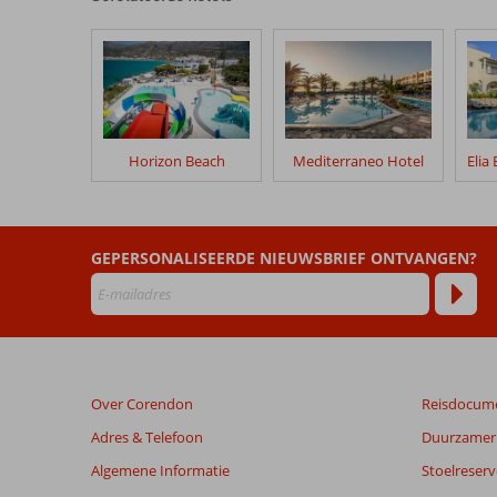
onze
klanten
geschreven
na
hun
verblijf
in
Horizon Beach
Mediterraneo Hotel
Candia
Park
Village
GEPERSONALISEERDE NIEUWSBRIEF ONTVANGEN?
Beoordelingen
die
ouder
zijn
dan
48
Over Corendon
Reisdocum
maanden
worden
Adres & Telefoon
Duurzamer 
niet
Algemene Informatie
Stoelreserv
meer
weergegeven