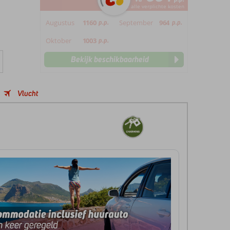
*incl. alle verplichte kosten
Augustus
1160
p.p.
September
964
p.p.
Oktober
1003
p.p.
Bekijk beschikbaarheid
Vlucht