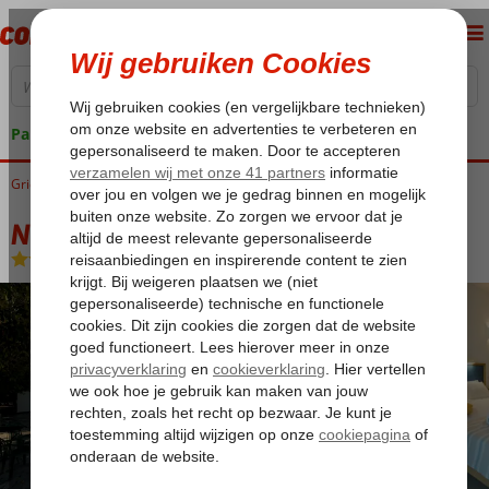
Pakketgarantie
Griekenland
Home
Kreta
Agia Galini
Neos Ikaros
Neos Ikaros
Logies en ontbijt
-
Hotel