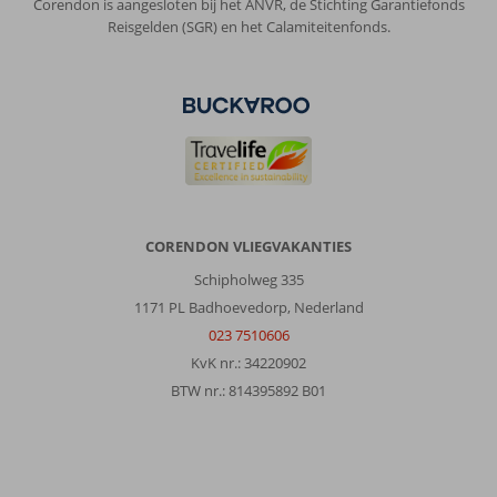
Corendon is aangesloten bij het ANVR, de Stichting Garantiefonds
en
Reisgelden (SGR) en het Calamiteitenfonds.
ze
hebben
er
verschillende
drankjes.
De
kamer
zijn
prima,
airco
CORENDON VLIEGVAKANTIES
is
Schipholweg 335
inclusief
en
1171 PL Badhoevedorp, Nederland
de
023 7510606
schoonmaak
KvK nr.: 34220902
is
BTW nr.: 814395892 B01
goed.
Enige
minpuntje
vonden
wij