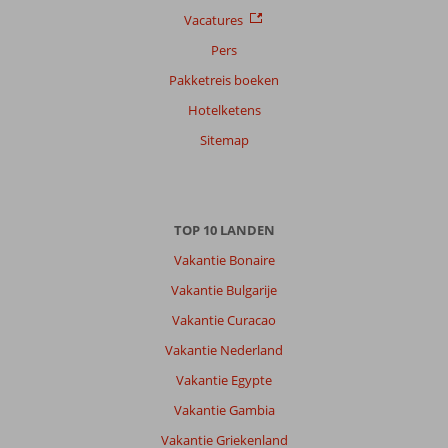
datum (nieuw > oud)
Vacatures
Pers
Anoniem
9,0
Pakketreis boeken
Nederland
Hotelketens
Met partner
,
17 juli 2026
Sitemap
Over
Agia
TOP 10 LANDEN
Galini:
Vakantie Bonaire
Agia
Galini
Vakantie Bulgarije
is
Vakantie Curacao
een
gezellig
Vakantie Nederland
dorpje
Vakantie Egypte
met
leuke
Vakantie Gambia
winkeltjes
Vakantie Griekenland
en