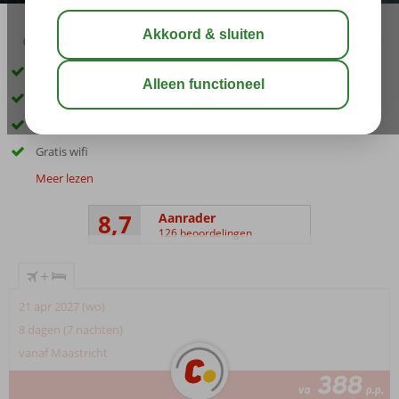
03:30
aug 29°
C
delen
bewaar
Ideale uitvalsbasis om Kreta te zien
Dicht bij het strand en Agia Galini
Kleinschalig hotel
Gratis wifi
Meer lezen
8,7
Aanrader
126 beoordelingen
+
21 apr 2027 (wo)
8 dagen (7 nachten)
vanaf Maastricht
388
va
p.p.