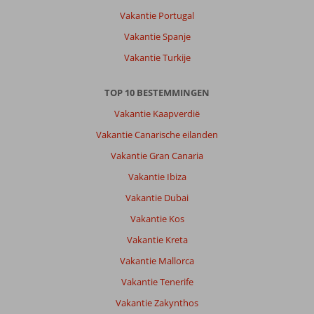
een
Vakantie Portugal
enorme
Vakantie Spanje
keuze
aan
Vakantie Turkije
eetgelegenheden.
Prima
TOP 10 BESTEMMINGEN
strand
met
Vakantie Kaapverdië
bedjes
Vakantie Canarische eilanden
en
parasols.
Vakantie Gran Canaria
Bevolking
Vakantie Ibiza
is
vriendelijk
Vakantie Dubai
en
Vakantie Kos
behulpzaam.
Rustig,
Vakantie Kreta
geen
Vakantie Mallorca
massatoerisme
of
Vakantie Tenerife
feestende
Vakantie Zakynthos
jongeren.