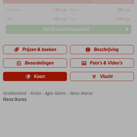
*incl. alle verplichte kosten
Oktober
570
p.p.
April
388
p.p.
Mei
432
p.p.
Juni
434
p.p.
Bekijk beschikbaarheid
Prijzen & boeken
Beschrijving
Beoordelingen
Foto's & Video's
Kaart
Vlucht
Griekenland
Home
Kreta
Agia Galini
Neos Ikaros
Neos Ikaros