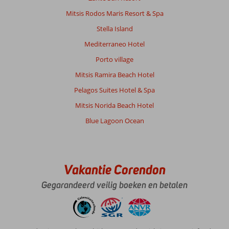
is
omringd
Mitsis Rodos Maris Resort & Spa
door
Stella Island
veel
bomen,
Mediterraneo Hotel
dus
Porto village
veel
schaduwplekken,
Mitsis Ramira Beach Hotel
erg
Pelagos Suites Hotel & Spa
fijn
als
Mitsis Norida Beach Hotel
het
Blue Lagoon Ocean
warm
is.
Schoon
zwembad.
Bij
Vakantie Corendon
de
Gegarandeerd veilig boeken en betalen
poolbar
kan
je
heerlijk
eten