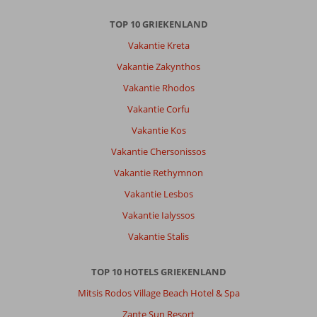
Auto
huren
TOP 10 GRIEKENLAND
bij
Vakantie Kreta
Autogalini
is
Vakantie Zakynthos
een
Vakantie Rhodos
aanrader.
Vakantie Corfu
Over
Vakantie Kos
Neos
Ikaros:
Vakantie Chersonissos
Prachtig
Vakantie Rethymnon
hotel,
super
Vakantie Lesbos
vriendelijke
Vakantie Ialyssos
eigenaren.
Het
Vakantie Stalis
ontbijt
is
TOP 10 HOTELS GRIEKENLAND
heerlijk!
Het
Mitsis Rodos Village Beach Hotel & Spa
zwembad
Zante Sun Resort