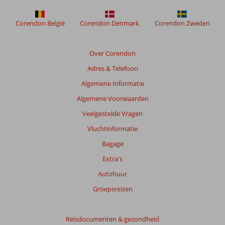
weergegeven
om
de
Corendon België
Corendon Denmark
Corendon Zweden
relevantie
van
de
Over Corendon
getoonde
Adres & Telefoon
beoordelingen
te
Algemene Informatie
garanderen.
Algemene Voorwaarden
Meer
info
Veelgestelde Vragen
over
Vluchtinformatie
onze
beoordelingen.
Bagage
Extra's
Totale
Autohuur
score
Groepsreizen
Gebaseerd
op:
126
Reisdocumenten & gezondheid
beoordelingen