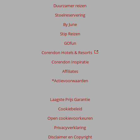
Duurzamer reizen
Stoelreservering
Scoreverdeling
By June
Algemene indruk
8,7
Eten
8,1
Stip Reizen
Ligging
9,0
Kamers
8,3
Service
8,9
Kindvriendelijk
9,1
GOfun
Prijs/kwaliteit
8,7
Wifi kwaliteit
7,2
Corendon Hotels & Resorts
Corendon Inspiratie
Ervaringen
van
Affiliates
onze
klanten
*Actievoorwaarden
Taal
Nederlands (NL) (101)
Laagste Prijs Garantie
Filter
Cookiebeleid
reisgezelschap
Open cookievoorkeuren
Alle
Privacyverklaring
Sorteren
op
Disclaimer en Copyright