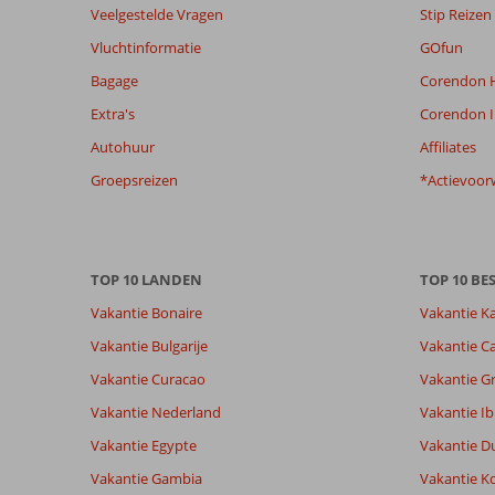
Beoordelingen
Veelgestelde Vragen
Stip Reizen
die
Vluchtinformatie
GOfun
ouder
zijn
Bagage
Corendon H
dan
Extra's
Corendon I
48
maanden
Autohuur
Affiliates
worden
Groepsreizen
*Actievoor
niet
meer
weergegeven
om
de
TOP 10 LANDEN
TOP 10 B
relevantie
Vakantie Bonaire
Vakantie K
van
de
Vakantie Bulgarije
Vakantie Ca
getoonde
Vakantie Curacao
Vakantie G
beoordelingen
te
Vakantie Nederland
Vakantie Ib
garanderen.
Vakantie Egypte
Vakantie D
Meer
info
Vakantie Gambia
Vakantie K