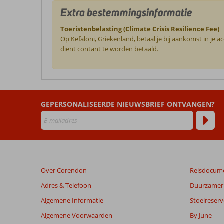
Extra bestemmingsinformatie
Toeristenbelasting (Climate Crisis Resilience Fee)
Op Kefaloni, Griekenland, betaal je bij aankomst in je
dient contant te worden betaald.
De
beoordelingen
zijn
GEPERSONALISEERDE NIEUWSBRIEF ONTVANGEN?
door
onze
klanten
geschreven
na
hun
verblijf
Over Corendon
Reisdocum
in
La
Adres & Telefoon
Duurzamer 
Cite
Algemene Informatie
Stoelreserv
Hotel
Algemene Voorwaarden
By June