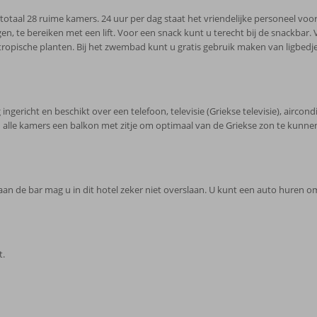
 totaal 28 ruime kamers. 24 uur per dag staat het vriendelijke personeel voor 
, te bereiken met een lift. Voor een snack kunt u terecht bij de snackbar. V
tropische planten. Bij het zwembad kunt u gratis gebruik maken van ligbedje
ericht en beschikt over een telefoon, televisie (Griekse televisie), aircondi
in alle kamers een balkon met zitje om optimaal van de Griekse zon te kunne
an de bar mag u in dit hotel zeker niet overslaan. U kunt een auto huren om 
t.