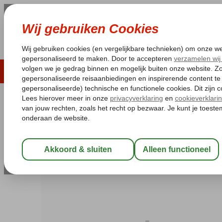
LAST MINUTE
ZOMER 2026
ZONVAKA
Pakketgarantie
Laagsteprijsgarantie*
Gratis
Griekenland
Home
Kefalonia
Lixouri
La Cite Hotel
La Cite Hotel
Logies en ontbijt
-
Hotel