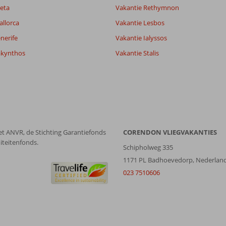
eta
Vakantie Rethymnon
allorca
Vakantie Lesbos
nerife
Vakantie Ialyssos
akynthos
Vakantie Stalis
et ANVR, de Stichting Garantiefonds
CORENDON VLIEGVAKANTIES
iteitenfonds.
Schipholweg 335
1171 PL Badhoevedorp, Nederlan
023 7510606