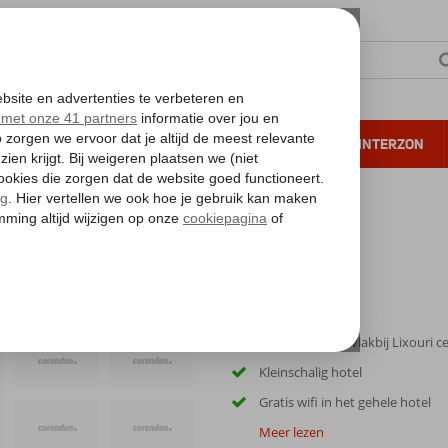
NTIE
VERRE REIZEN
ALL INCLUSIVE
WINTERZON
 annuleren*
Rustig gelegen, vlakbij Lixouri 
Kleinschalig hotel
Gratis wifi in het gehele hotel
Meer lezen