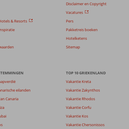
Disclaimer en Copyright
Vacatures
otels & Resorts
Pers
nspiratie
Pakketreis boeken
Hotelketens
waarden
Sitemap
ESTEMMINGEN
TOP 10 GRIEKENLAND
aapverdië
Vakantie Kreta
narische eilanden
Vakantie Zakynthos
ran Canaria
Vakantie Rhodos
iza
Vakantie Corfu
ubai
Vakantie Kos
os
Vakantie Chersonissos