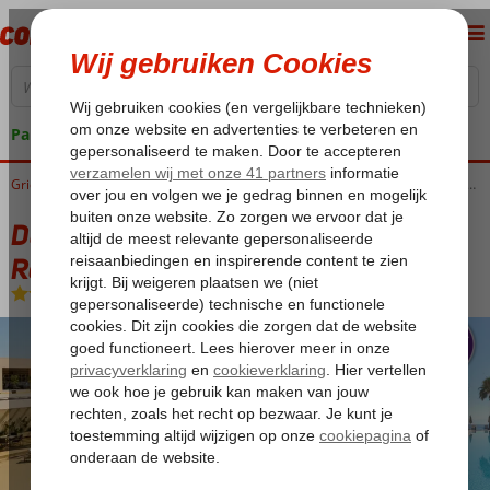
Pakketgarantie
Home
Griekenland
Corfu
Moraitika
Domes Miramare, a Luxury Collection Resort, Corfu
Domes Miramare, a Luxury Collection
Resort, Corfu
Logies en ontbijt
-
Hotel