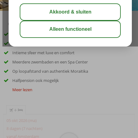
02:50
aug 31°
C
delen
bewaar
Only Adult hotel; min. leeftijd 16 jaar
Directe ligging aan zee in groene omgeving
Intieme sfeer met luxe en comfort
Meerdere zwembaden en een Spa Center
Op loopafstand van authentiek Moraitika
Halfpension ook mogelijk
Meer lezen
+
05 okt 2026 (ma)
8 dagen (7 nachten)
vanaf Amsterdam