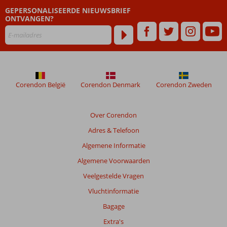
GEPERSONALISEERDE NIEUWSBRIEF
Beoordelingen
ONTVANGEN?
die
ouder
zijn
dan
48
maanden
worden
Corendon België
Corendon Denmark
Corendon Zweden
niet
meer
weergegeven
Over Corendon
om
Adres & Telefoon
de
relevantie
Algemene Informatie
van
Algemene Voorwaarden
de
getoonde
Veelgestelde Vragen
beoordelingen
Vluchtinformatie
te
garanderen.
Bagage
Meer
Extra's
info