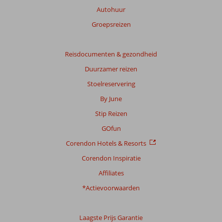
over
Autohuur
onze
Groepsreizen
beoordelingen.
Reisdocumenten & gezondheid
Duurzamer reizen
Stoelreservering
By June
Stip Reizen
GOfun
Corendon Hotels & Resorts
Corendon Inspiratie
Affiliates
*Actievoorwaarden
Laagste Prijs Garantie