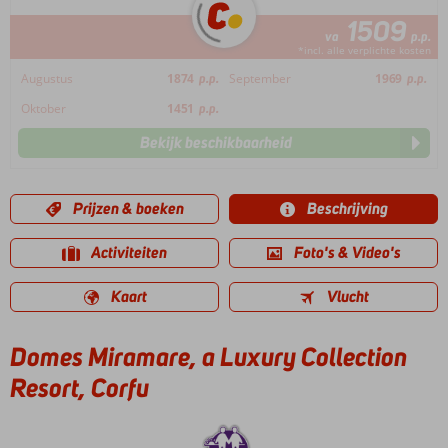
1509
va
p.p.
*incl. alle verplichte kosten
Augustus
1874
p.p.
September
1969
p.p.
Oktober
1451
p.p.
Bekijk beschikbaarheid
Prijzen & boeken
Beschrijving
Activiteiten
Foto's & Video's
Kaart
Vlucht
Domes Miramare, a Luxury Collection
Resort, Corfu