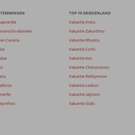
ESTEMMINGEN
TOP 10 GRIEKENLAND
aapverdië
Vakantie Kreta
narische eilanden
Vakantie Zakynthos
ran Canaria
Vakantie Rhodos
iza
Vakantie Corfu
ubai
Vakantie Kos
os
Vakantie Chersonissos
eta
Vakantie Rethymnon
allorca
Vakantie Lesbos
nerife
Vakantie Ialyssos
akynthos
Vakantie Stalis