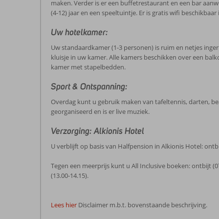
maken. Verder is er een buffetrestaurant en een bar aanwez
(4-12) jaar en een speeltuintje. Er is gratis wifi beschikbaa
Uw hotelkamer:
Uw standaardkamer (1-3 personen) is ruim en netjes ingerich
kluisje in uw kamer. Alle kamers beschikken over een balk
kamer met stapelbedden.
Sport & Ontspanning:
Overdag kunt u gebruik maken van tafeltennis, darten, bea
georganiseerd en is er live muziek.
Verzorging: Alkionis Hotel
U verblijft op basis van Halfpension in Alkionis Hotel: ontb
Tegen een meerprijs kunt u All Inclusive boeken: ontbijt (0
(13.00-14.15).
Lees hier
Disclaimer m.b.t. bovenstaande beschrijving.