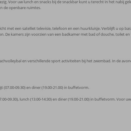
ig. Voor uw lunch en snacks bij de snackbar kunt u terecht in het nabij gele
r in de openbare ruimtes.
t met een satelliet televisie, telefoon en een huurkluisje. Verblijft u op basi
on. De kamers zijn voorzien van een badkamer met bad of douche, toilet en 
chvolleybal en verschillende sport activiteiten bij het zwembad. In de avo
ijt (07.00-09.30) en diner (19.00-21.00) in buffetvorm.
7.00-09.30), lunch (13.00-14:30) en diner (19.00-21.00) in buffetvorm. Voor uw