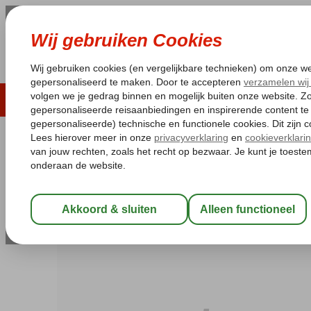
LAST MINUTE
ZOMER 2026
ZONVAKA
Pakketgarantie
Laagsteprijsgarantie*
Gratis
Griekenland
Home
Corfu
Moraitika
Alkionis Hotel
Alkionis Hotel
Halfpension
-
Hotel