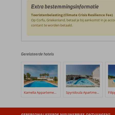
Extra bestemmingsinformatie
Toeristenbelasting (Climate Crisis Resilience Fee)
Op Corfu, Griekenland, betaal je bij aankomst in je ac
contant te worden betaald.
De
beoordelingen
zijn
door
Gerelateerde hotels
onze
klanten
geschreven
na
hun
verblijf
in
Kamelia Appartementen
Spyridoula Apartments
Alkionis
Hotel
Beoordelingen
GEPERSONALISEERDE NIEUWSBRIEF ONTVANGEN?