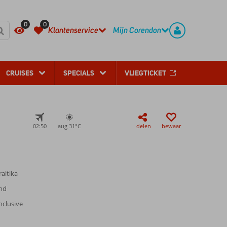
REGISTREER
CONTACT
0
0
Klantenservice
Mijn Corendon
CRUISES
SPECIALS
VLIEGTICKET
02:50
aug 31°
C
delen
bewaar
aitika
and
nclusive