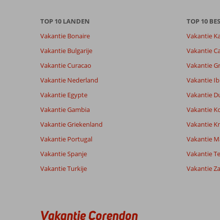
onze
beoordelingen.
TOP 10 LANDEN
TOP 10 B
Vakantie Bonaire
Vakantie K
Vakantie Bulgarije
Vakantie Ca
Vakantie Curacao
Vakantie G
Vakantie Nederland
Vakantie Ib
Vakantie Egypte
Vakantie D
Vakantie Gambia
Vakantie K
Vakantie Griekenland
Vakantie Kr
Vakantie Portugal
Vakantie M
Vakantie Spanje
Vakantie Te
Vakantie Turkije
Vakantie Z
Vakantie Corendon