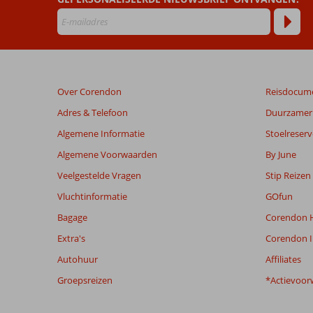
die
ouder
zijn
dan
48
maanden
Over Corendon
Reisdocum
worden
niet
Adres & Telefoon
Duurzamer 
meer
Algemene Informatie
Stoelreserv
weergegeven
om
Algemene Voorwaarden
By June
de
Veelgestelde Vragen
Stip Reizen
relevantie
van
Vluchtinformatie
GOfun
de
Bagage
Corendon H
getoonde
beoordelingen
Extra's
Corendon I
te
Autohuur
Affiliates
garanderen.
Meer
Groepsreizen
*Actievoor
info
over