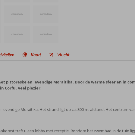
iviteiten
Kaart
Vlucht
 het pittoreske en levendige Moraitika. Door de warme sfeer en in co
n Corfu. Veel plezier!
n levendige Moraitika. Het strand ligt op ca. 300 m. afstand. Het centrum van
 aankomst treft u een lobby met receptie. Rondom het zwembad in de tuin lig