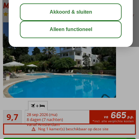
Maison Metel
Logies
-
Appartement
bewaar
Omgeven
+
door een
665
Uitmuntend
geweldige
9,7
28 sep 2026 (ma)
va
p.p.
22
tuin
8 dagen (7 nachten)
*incl. alle verplichte kosten
beoordelingen
vanaf Amsterdam
Zeer
Nog 1 kamer(s) beschikbaar op deze site
charmant