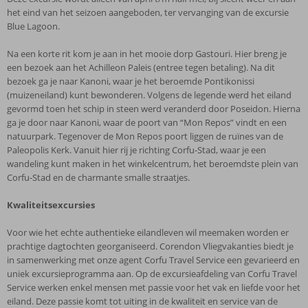
het eind van het seizoen aangeboden, ter vervanging van de excursie
Blue Lagoon.
Na een korte rit kom je aan in het mooie dorp Gastouri. Hier breng je
een bezoek aan het Achilleon Paleis (entree tegen betaling). Na dit
bezoek ga je naar Kanoni, waar je het beroemde Pontikonissi
(muizeneiland) kunt bewonderen. Volgens de legende werd het eiland
gevormd toen het schip in steen werd veranderd door Poseidon. Hierna
ga je door naar Kanoni, waar de poort van “Mon Repos” vindt en een
natuurpark. Tegenover de Mon Repos poort liggen de ruïnes van de
Paleopolis Kerk. Vanuit hier rij je richting Corfu-Stad, waar je een
wandeling kunt maken in het winkelcentrum, het beroemdste plein van
Corfu-Stad en de charmante smalle straatjes.
Kwaliteitsexcursies
Voor wie het echte authentieke eilandleven wil meemaken worden er
prachtige dagtochten georganiseerd. Corendon Vliegvakanties biedt je
in samenwerking met onze agent Corfu Travel Service een gevarieerd en
uniek excursieprogramma aan. Op de excursieafdeling van Corfu Travel
Service werken enkel mensen met passie voor het vak en liefde voor het
eiland. Deze passie komt tot uiting in de kwaliteit en service van de