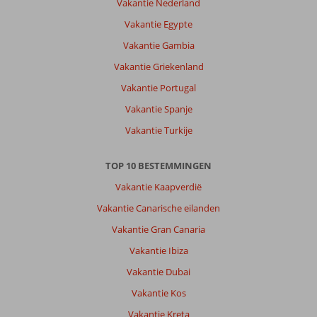
Vakantie Nederland
Omgeving
Vakantie Egypte
minder.
Is
Vakantie Gambia
meer
Vakantie Griekenland
voor
jongeren.
Vakantie Portugal
Strand
Vakantie Spanje
bedroevend.
Smal,
Vakantie Turkije
stenen
en
TOP 10 BESTEMMINGEN
grind.
Vakantie Kaapverdië
Over
Vakantie Canarische eilanden
Excursiereis
Corfu*:
Vakantie Gran Canaria
Hotel
Vakantie Ibiza
was
prima.
Vakantie Dubai
Aardige
Vakantie Kos
mensen.
Mooi
Vakantie Kreta