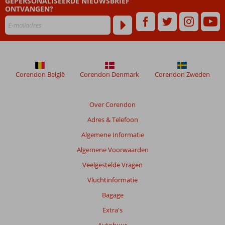
GEPERSONALISEERDE NIEUWSBRIEF
48
ONTVANGEN?
maanden
worden
niet
meer
weergegeven
om
de
Corendon België
Corendon Denmark
Corendon Zweden
relevantie
van
de
Over Corendon
getoonde
Adres & Telefoon
beoordelingen
te
Algemene Informatie
garanderen.
Algemene Voorwaarden
Meer
info
Veelgestelde Vragen
over
Vluchtinformatie
onze
beoordelingen.
Bagage
Extra's
Totale
Autohuur