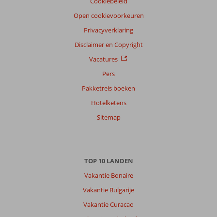
Cookiebeleid
reisgezelschap
Open cookievoorkeuren
Alle
Privacyverklaring
Sorteren
op
Disclaimer en Copyright
datum (nieuw > oud)
Vacatures
Pers
Peelina
9,0
Pakketreis boeken
Nederland
Hotelketens
Alleen
,
31 augustus 2024
Sitemap
Over
Excursiereis
TOP 10 LANDEN
Corfu:
Vakantie Bonaire
Hotel
prima.
Vakantie Bulgarije
Hele
Vakantie Curacao
aardige
mensen.