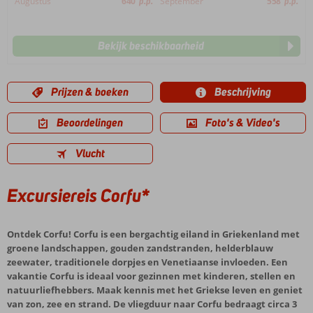
Augustus
640
p.p.
September
558
p.p.
Bekijk beschikbaarheid
Prijzen & boeken
Beschrijving
Beoordelingen
Foto's & Video's
Vlucht
Excursiereis Corfu*
Ontdek Corfu! Corfu is een bergachtig eiland in Griekenland met
groene landschappen, gouden zandstranden, helderblauw
zeewater, traditionele dorpjes en Venetiaanse invloeden. Een
vakantie Corfu is ideaal voor gezinnen met kinderen, stellen en
natuurliefhebbers. Maak kennis met het Griekse leven en geniet
van zon, zee en strand. De vliegduur naar Corfu bedraagt circa 3