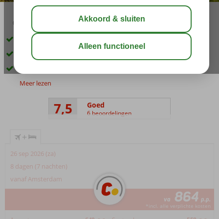
02:50
aug 31°
C
delen
bewaar
Unieke manier om Corfu te ontdekken
Excursiepakket nu € 111, - p.p. (t.w.v. € 154,-)
Begeleiding van een officiële gids
Meer lezen
7,5
Goed
6 beoordelingen
+
26 sep 2026 (za)
8 dagen (7 nachten)
vanaf Amsterdam
864
va
p.p.
*incl. alle verplichte kosten