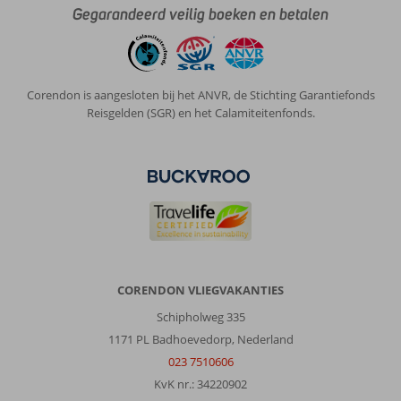
naar
Gegarandeerd veilig boeken en betalen
Corfu
stad,
bus
gaat
Corendon is aangesloten bij het ANVR, de Stichting Garantiefonds
in
Reisgelden (SGR) en het Calamiteitenfonds.
augustus
iedere
20
minuten
tot
12
uur
s
nachts.
CORENDON VLIEGVAKANTIES
Over
Excursiereis
Schipholweg 335
Corfu*:
1171 PL Badhoevedorp, Nederland
Hele
023 7510606
fijne
KvK nr.: 34220902
accommodatie,