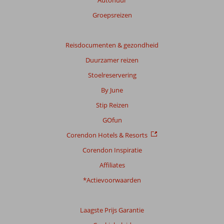
score
Groepsreizen
Gebaseerd
op:
6
Reisdocumenten & gezondheid
beoordelingen
Duurzamer reizen
Stoelreservering
Scoreverdeling
By June
Algemene indruk
7,5
Eten
8,0
Stip Reizen
Ligging
7,0
Kamers
7,2
Service
7,8
Kindvriendelijk
8,0
GOfun
Prijs/kwaliteit
7,2
Wifi kwaliteit
7,7
Corendon Hotels & Resorts
Corendon Inspiratie
Ervaringen
van
Affiliates
onze
klanten
*Actievoorwaarden
Taal
Nederlands (NL) (6)
Laagste Prijs Garantie
Filter