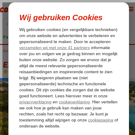
Pakketgarantie
Griekenland
Home
Corfu
Excursiereis Corfu
Excursiereis Corfu*
Excursiereis Corfu*
Logies
-
Hotel