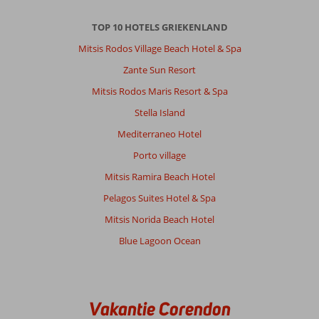
Prima
bestemming
TOP 10 HOTELS GRIEKENLAND
met
een
Mitsis Rodos Village Beach Hotel & Spa
hele
Zante Sun Resort
lange
boulevard
Mitsis Rodos Maris Resort & Spa
in
Stella Island
Ipsos
met
Mediterraneo Hotel
ruim
Porto village
voldoende
restaurants,
Mitsis Ramira Beach Hotel
bars,
Pelagos Suites Hotel & Spa
ijs/gebak,
supermarkten
Mitsis Norida Beach Hotel
en
Blue Lagoon Ocean
soevenirswinkels
voor
jong
en
oud.
Vakantie Corendon
Busverbinding