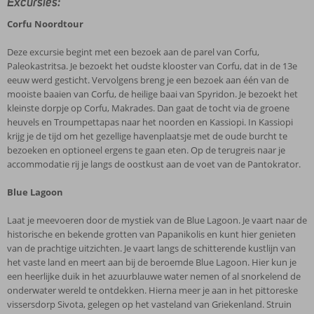
Excursies:
Corfu Noordtour
Deze excursie begint met een bezoek aan de parel van Corfu,
Paleokastritsa. Je bezoekt het oudste klooster van Corfu, dat in de 13e
eeuw werd gesticht. Vervolgens breng je een bezoek aan één van de
mooiste baaien van Corfu, de heilige baai van Spyridon. Je bezoekt het
kleinste dorpje op Corfu, Makrades. Dan gaat de tocht via de groene
heuvels en Troumpettapas naar het noorden en Kassiopi. In Kassiopi
krijg je de tijd om het gezellige havenplaatsje met de oude burcht te
bezoeken en optioneel ergens te gaan eten. Op de terugreis naar je
accommodatie rij je langs de oostkust aan de voet van de Pantokrator.
Blue Lagoon
Laat je meevoeren door de mystiek van de Blue Lagoon. Je vaart naar de
historische en bekende grotten van Papanikolis en kunt hier genieten
van de prachtige uitzichten. Je vaart langs de schitterende kustlijn van
het vaste land en meert aan bij de beroemde Blue Lagoon. Hier kun je
een heerlijke duik in het azuurblauwe water nemen of al snorkelend de
onderwater wereld te ontdekken. Hierna meer je aan in het pittoreske
vissersdorp Sivota, gelegen op het vasteland van Griekenland. Struin