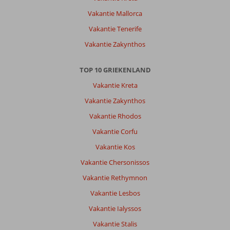
uitzicht.
Vakantie Mallorca
Gezellig
zwembad.
Vakantie Tenerife
Vakantie Zakynthos
Algemene indruk
9
Eten
-
Ligging
6
Kamers
8
Service
8
Kindvriendelijk
-
TOP 10 GRIEKENLAND
Prijs/kwaliteit
6
Wifi kwaliteit
8
Vakantie Kreta
Vakantie Zakynthos
Gerlinde
8,0
Vakantie Rhodos
Nederland
Vakantie Corfu
Gezin met jong(e) kind(eren)
,
17 augustus 2024
Vakantie Kos
Vakantie Chersonissos
Over
Vakantie Rethymnon
Excursiereis
Vakantie Lesbos
Corfu:
Vakantie Ialyssos
Agios
marco/ipsos.
Vakantie Stalis