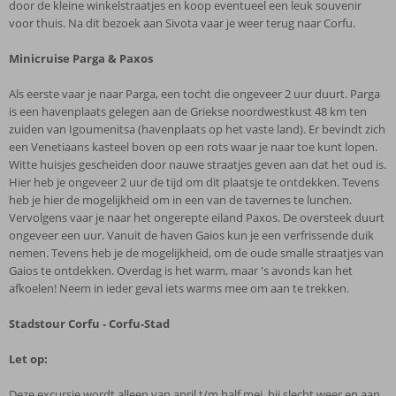
door de kleine winkelstraatjes en koop eventueel een leuk souvenir
voor thuis. Na dit bezoek aan Sivota vaar je weer terug naar Corfu.
Minicruise Parga & Paxos
Als eerste vaar je naar Parga, een tocht die ongeveer 2 uur duurt. Parga
is een havenplaats gelegen aan de Griekse noordwestkust 48 km ten
zuiden van Igoumenitsa (havenplaats op het vaste land). Er bevindt zich
een Venetiaans kasteel boven op een rots waar je naar toe kunt lopen.
Witte huisjes gescheiden door nauwe straatjes geven aan dat het oud is.
Hier heb je ongeveer 2 uur de tijd om dit plaatsje te ontdekken. Tevens
heb je hier de mogelijkheid om in een van de tavernes te lunchen.
Vervolgens vaar je naar het ongerepte eiland Paxos. De oversteek duurt
ongeveer een uur. Vanuit de haven Gaios kun je een verfrissende duik
nemen. Tevens heb je de mogelijkheid, om de oude smalle straatjes van
Gaios te ontdekken. Overdag is het warm, maar 's avonds kan het
afkoelen! Neem in ieder geval iets warms mee om aan te trekken.
Stadstour Corfu - Corfu-Stad
Let op:
Deze excursie wordt alleen van april t/m half mei, bij slecht weer en aan