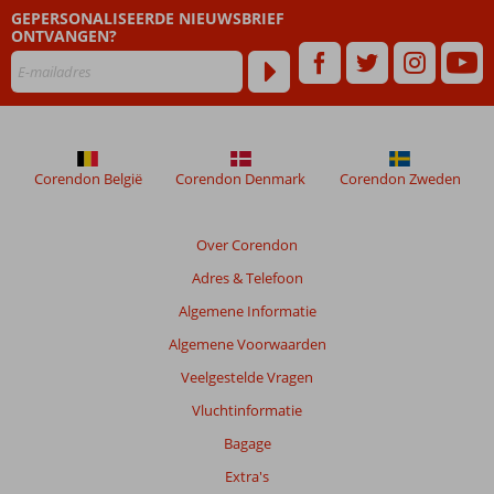
GEPERSONALISEERDE NIEUWSBRIEF
dan
ONTVANGEN?
48
maanden
worden
niet
meer
weergegeven
om
Corendon België
Corendon Denmark
Corendon Zweden
de
relevantie
van
Over Corendon
de
Adres & Telefoon
getoonde
beoordelingen
Algemene Informatie
te
Algemene Voorwaarden
garanderen.
Meer
Veelgestelde Vragen
info
Vluchtinformatie
over
onze
Bagage
beoordelingen.
Extra's