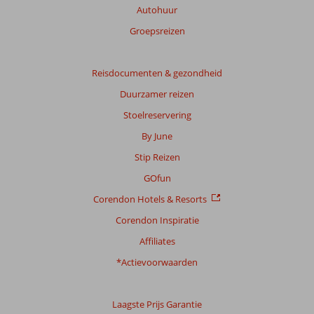
Autohuur
Totale
score
Groepsreizen
Gebaseerd
op:
Reisdocumenten & gezondheid
6
Duurzamer reizen
beoordelingen
Stoelreservering
By June
Scoreverdeling
Stip Reizen
Algemene indruk
6,8
Eten
5,5
Ligging
6,2
Kamers
7,0
GOfun
Service
5,8
Kindvriendelijk
10
Corendon Hotels & Resorts
Prijs/kwaliteit
7,0
Wifi kwaliteit
4,7
Corendon Inspiratie
Ervaringen
Affiliates
van
onze
*Actievoorwaarden
klanten
Taal
Laagste Prijs Garantie
Nederlands (NL) (6)