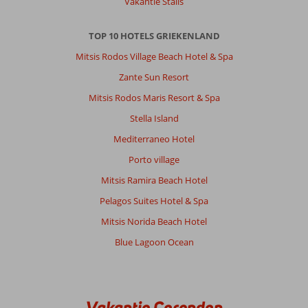
Vakantie Stalis
Dat
hoorde
TOP 10 HOTELS GRIEKENLAND
ik
na
Mitsis Rodos Village Beach Hotel & Spa
1
Zante Sun Resort
dag.
Vond
Mitsis Rodos Maris Resort & Spa
ik
Stella Island
persoonlijk
geen
Mediterraneo Hotel
probleem.
Porto village
Ik
was
Mitsis Ramira Beach Hotel
alleen
Pelagos Suites Hotel & Spa
en
deed
Mitsis Norida Beach Hotel
niet
Blue Lagoon Ocean
moeilijk.
Algemene indruk
10
Eten
-
Ligging
8
Kamers
10
Vakantie Corendon
Service
8
Kindvriendelijk
-