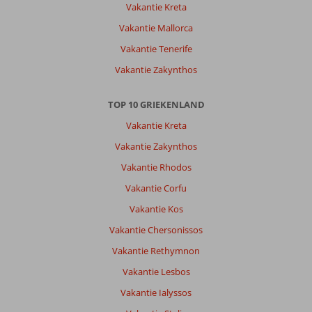
was
Vakantie Kreta
me
Vakantie Mallorca
alleen
van
Vakantie Tenerife
te
Vakantie Zakynthos
voren
niet
verteld
TOP 10 GRIEKENLAND
dat
Vakantie Kreta
als
je
Vakantie Zakynthos
aan
Vakantie Rhodos
bingoreizen
deed
Vakantie Corfu
dat
Vakantie Kos
je
na
Vakantie Chersonissos
5
Vakantie Rethymnon
dagen
van
Vakantie Lesbos
kamer
Vakantie Ialyssos
moest
wisselen.