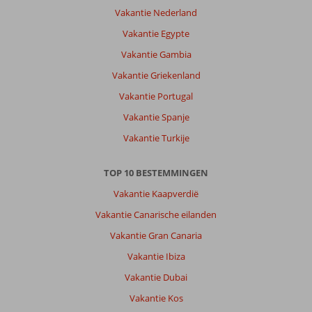
een
Vakantie Nederland
auto
Vakantie Egypte
of
scooter
Vakantie Gambia
was
Vakantie Griekenland
er
genoeg
Vakantie Portugal
te
Vakantie Spanje
zien.
Vakantie Turkije
Over
Bingo
TOP 10 BESTEMMINGEN
Corfu
Appartementen:
Vakantie Kaapverdië
Lekker
Vakantie Canarische eilanden
hotel
appartement
Vakantie Gran Canaria
gehad.
Vakantie Ibiza
Werd
goed
Vakantie Dubai
schoongehouden.
Vakantie Kos
Er