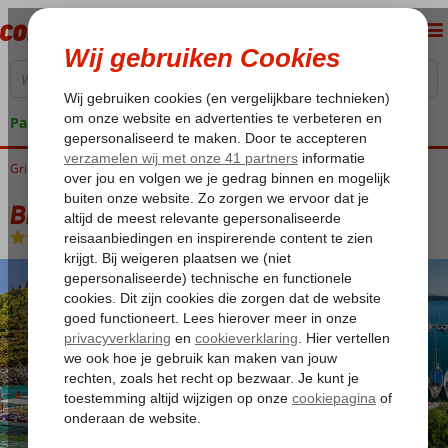
Pakketgarantie
Griekenland
Home
Corfu
Bingoreizen Corfu
Bingo Corfu Appartementen
Bingo Corfu Appartementen
Logies
-
Appartement