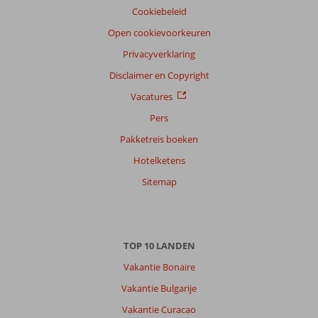
Cookiebeleid
Filter
reisgezelschap
Open cookievoorkeuren
Alle
Privacyverklaring
Sorteren
Disclaimer en Copyright
op
Vacatures
datum (nieuw > oud)
Pers
Pakketreis boeken
Anoniem
10
Hotelketens
Nederland
Alleen
,
Sitemap
30 juni 2025
Over
TOP 10 LANDEN
Bingoreizen
Corfu:
Vakantie Bonaire
Prima
Vakantie Bulgarije
bestemming.
Vakantie Curacao
Met