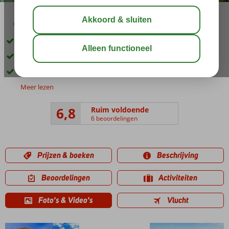
02:50
aug 31°
C
delen
bewaar
Verblijf op basis van logies
3-sterren studio
Je verneemt ter plaatse welke accommodatie
Meer lezen
6,8
Ruim voldoende
6 beoordelingen
Prijzen & boeken
Beschrijving
Beoordelingen
Activiteiten
Foto's & Video's
Vlucht