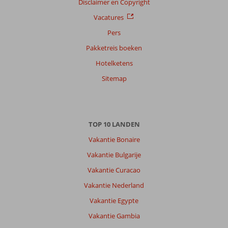
op
Disclaimer en Copyright
datum (nieuw > oud)
Vacatures
Pers
Marcel
7,0
Pakketreis boeken
Nederland
Hotelketens
Met partner
,
Sitemap
30 juni 2026
Over
TOP 10 LANDEN
Agios
Gordios:
Vakantie Bonaire
Mooie
Vakantie Bulgarije
omgeving
Vakantie Curacao
perfecte
ligging
Vakantie Nederland
en
Vakantie Egypte
voldoende
om
Vakantie Gambia
van