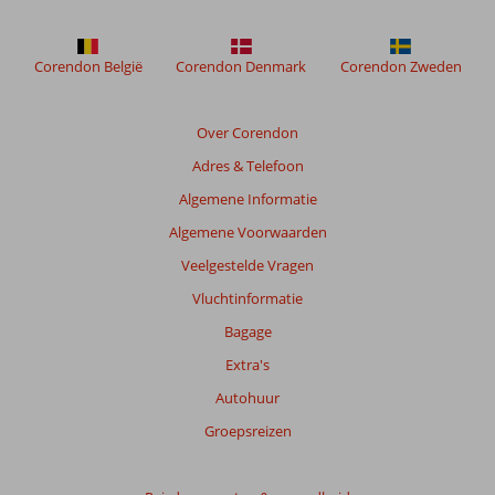
weergegeven
om
de
Corendon België
Corendon Denmark
Corendon Zweden
relevantie
van
de
Over Corendon
getoonde
Adres & Telefoon
beoordelingen
te
Algemene Informatie
garanderen.
Algemene Voorwaarden
Meer
info
Veelgestelde Vragen
over
Vluchtinformatie
onze
beoordelingen.
Bagage
Extra's
Totale
Autohuur
score
Groepsreizen
Gebaseerd
op:
27