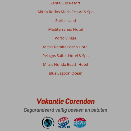
Zante Sun Resort
winkeltjes
en
Mitsis Rodos Maris Resort & Spa
restaurants
Stella Island
Over
Mediterraneo Hotel
Irene
Porto village
Appartementen:
Prima
Mitsis Ramira Beach Hotel
appartement.
Pelagos Suites Hotel & Spa
Goede
ligging,
Mitsis Norida Beach Hotel
leuk
Blue Lagoon Ocean
en
mooi
zwembad
en
appartementen
Vakantie Corendon
waren
Gegarandeerd veilig boeken en betalen
schoon!
Algemene indruk
10
Eten
10
Ligging
10
Kamers
8