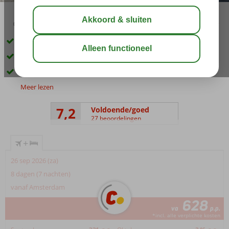
02:50
00:30
aug 31°
C
delen
bewaar
Groene omgeving
Verblijf in studio
Strand op ca. 400 m.
Meer lezen
7,2
Voldoende/goed
27 beoordelingen
+
26 sep 2026 (za)
8 dagen (7 nachten)
vanaf Amsterdam
628
va
p.p.
*incl. alle verplichte kosten