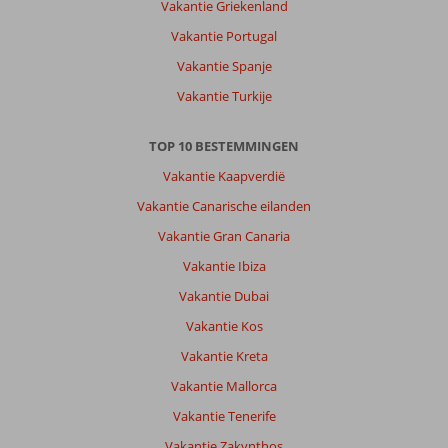
Vakantie Griekenland
daaruit
het
Vakantie Portugal
eiland
Vakantie Spanje
???
te
Vakantie Turkije
ontdekken.
TOP 10 BESTEMMINGEN
Over
Irene
Vakantie Kaapverdië
Appartementen:
Vakantie Canarische eilanden
Eenvoudig
maar
Vakantie Gran Canaria
voldoende
Vakantie Ibiza
om
te
Vakantie Dubai
verblijven
Vakantie Kos
wel
wat
Vakantie Kreta
verbeterpunten.
Vakantie Mallorca
Algemene indruk
7
Eten
-
Vakantie Tenerife
Ligging
7
Kamers
6
Vakantie Zakynthos