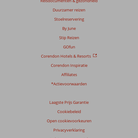
Reisdocumenten & gezondheid
beoordelingen
Duurzamer reizen
Stoelreservering
Scoreverdeling
By June
Algemene indruk
7,2
Eten
8,3
Stip Reizen
Ligging
8,1
Kamers
6,6
Service
6,6
Kindvriendelijk
6,7
GOfun
Prijs/kwaliteit
6,8
Wifi kwaliteit
5,5
Corendon Hotels & Resorts
Corendon Inspiratie
Ervaringen
van
Affiliates
onze
klanten
*Actievoorwaarden
Taal
Nederlands (NL) (26)
Laagste Prijs Garantie
Filter
Cookiebeleid
reisgezelschap
Open cookievoorkeuren
Alle
Privacyverklaring
Sorteren