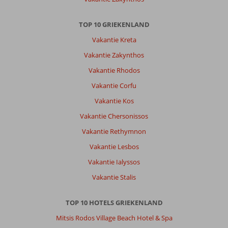
Service
7
Kindvriendelijk
6
Prijs/kwaliteit
7
Wifi kwaliteit
6
TOP 10 GRIEKENLAND
Vakantie Kreta
Anoniem
10
Vakantie Zakynthos
Nederland
Met partner
Vakantie Rhodos
,
Vakantie Corfu
11 juni 2026
Vakantie Kos
Vakantie Chersonissos
Over
Agios
Vakantie Rethymnon
Gordios:
Vakantie Lesbos
Prachtige
Vakantie Ialyssos
omgeving,
mooi
Vakantie Stalis
strand
en
TOP 10 HOTELS GRIEKENLAND
leuke
plaatjes
Mitsis Rodos Village Beach Hotel & Spa
met