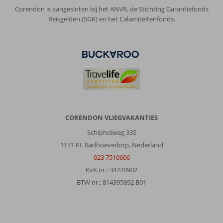
Service
10
Kindvriendelijk
-
Corendon is aangesloten bij het ANVR, de Stichting Garantiefonds
Prijs/kwaliteit
10
Wifi kwaliteit
6
Reisgelden (SGR) en het Calamiteitenfonds.
Robin
8,0
Nederland
Met partner
,
05 juni 2026
CORENDON VLIEGVAKANTIES
Over
Agios
Schipholweg 335
Gordios:
1171 PL Badhoevedorp, Nederland
Heerlijk
023 7510606
toeristisch
KvK nr.: 34220902
badplaats
(je)
BTW nr.: 814395892 B01
maar
niet
overladen.
Mooi