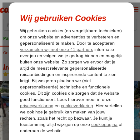
Pakketgarantie
Griekenland
Home
Corfu
Agios Gordios
Irene Appartementen
Irene Appartementen
Logies
-
Appartement