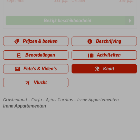
September
331
p.p.
Oktober
346
p.p.
Bekijk beschikbaarheid
Prijzen & boeken
Beschrijving
Beoordelingen
Activiteiten
Foto's & Video's
Kaart
Vlucht
Griekenland
Home
Corfu
Agios Gordios
Irene Appartementen
Irene Appartementen