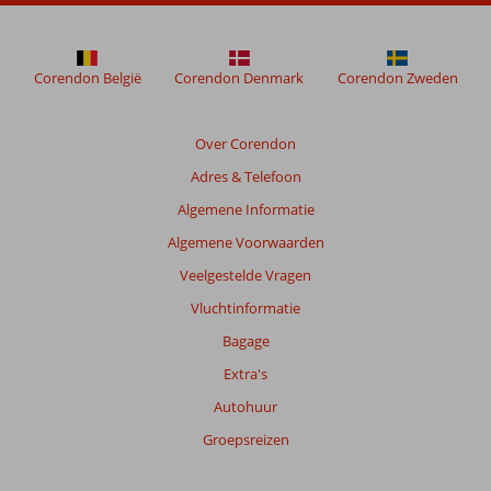
meer
weergegeven
om
de
Corendon België
Corendon Denmark
Corendon Zweden
relevantie
van
de
Over Corendon
getoonde
Adres & Telefoon
beoordelingen
te
Algemene Informatie
garanderen.
Algemene Voorwaarden
Meer
info
Veelgestelde Vragen
over
Vluchtinformatie
onze
beoordelingen.
Bagage
Extra's
Autohuur
Groepsreizen