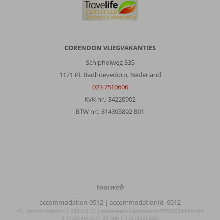
CORENDON VLIEGVAKANTIES
Schipholweg 335
1171 PL Badhoevedorp, Nederland
023 7510606
KvK nr.: 34220902
BTW nr.: 814395892 B01
TourWeb
©
accommodation-9512
| accommodationId=9512
NetMatch
nl | Accommodation | 380.0.0.13 | netm-web-ui-production-7f756f55dd-8km24
3:11:29 AM (3:11:29 AM) | 316 (302|285)