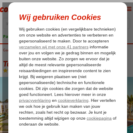
Pakketgarantie
Gambia
Home
West Gambia
Kololi
Tamala Beach
Tamala Beach
All Inclusive
-
Hotel