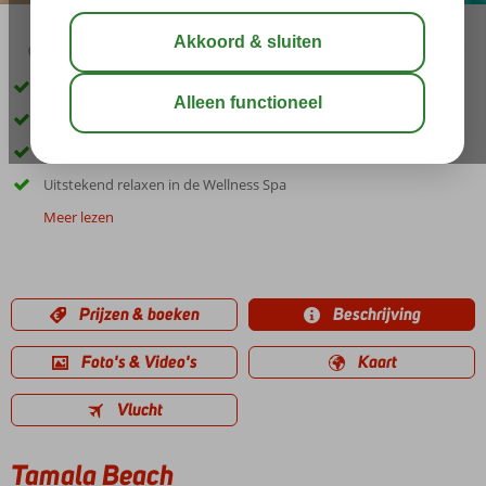
06:15
00:25
aug 32°
C
delen
bewaar
Only Adult; min. leeftijd 16 jaar
Direct aan het goudgele zandstrand
Geweldige premium kamers
Uitstekend relaxen in de Wellness Spa
Meer lezen
Prijzen & boeken
Beschrijving
Foto's & Video's
Kaart
Vlucht
Tamala Beach