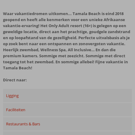
Waar vakantiedromen uitkomen... Tamala Beach is eind 2018
geopend en heeft alle kenmerken voor een unieke Afrikaanse
vakantie-ervaring! Het Only Adult resort (16+) is gelegen op een
geweldige locatie, direct aan het prachtige, goudgele zandstrand
en op loopafstand van de gezelligheid. Perfecte uitvalsbasis als je
op zoek bent naar een ontspannen en zonovergoten vakantie.
Heerlijk zwembad, Wellness Spa, All Inclusive… En dan die
premium kamers. Sommige met zeezicht. Sommige met direct
toegang tot het zwembad. En sommige allebei! Fijne vakantie in
Tamala Beach!
Direct naar:
Ligging
Faciliteiten
Restaurants & Bars