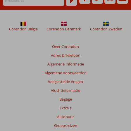
niet
meer
weergegeven
om
de
Corendon België
Corendon Denmark
Corendon Zweden
relevantie
van
de
Over Corendon
getoonde
Adres & Telefoon
beoordelingen
te
Algemene Informatie
garanderen.
Algemene Voorwaarden
Meer
info
Veelgestelde Vragen
over
Vluchtinformatie
onze
beoordelingen.
Bagage
Extra's
Autohuur
Groepsreizen