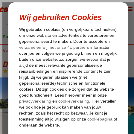
Pakketgarantie
Gambia
Home
West Gambia
Kololi
Djeliba Aparthotel
Djeliba Aparthotel
Logies en ontbijt
-
Aparthotel