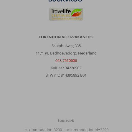
CORENDON VLIEGVAKANTIES
Schipholweg 335
1171 PL Badhoevedorp, Nederland
023 7510606
KvK nr.: 34220902
BTW nr.: 814395892 B01
TourWeb
©
accommodation-3290
| accommodationId=3290