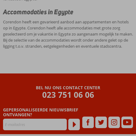
Accommodaties in Egypte
Corendon heeft een gevarieerd aanbod aan appartementen en hotels
op in Egypte. Corendon heeft alle accommodaties met grote zorg
geselecteerd om je vakantie in Egypte zo aangenaam mogelijk te maken.
Bij de selectie van de accommodaties wordt onder andere gelet op de
ligging t.o.v. stranden, eetgelegenheden en eventuele stadscentra.
BEL NU ONS CONTACT CENTER
023 751 06 06
GEPERSONALISEERDE NIEUWSBRIEF
ONTVANGEN?