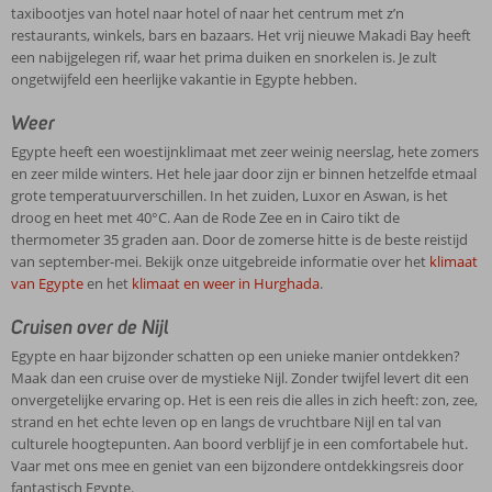
taxibootjes van hotel naar hotel of naar het centrum met z’n
restaurants, winkels, bars en bazaars. Het vrij nieuwe Makadi Bay heeft
een nabijgelegen rif, waar het prima duiken en snorkelen is. Je zult
ongetwijfeld een heerlijke vakantie in Egypte hebben.
Weer
Egypte heeft een woestijnklimaat met zeer weinig neerslag, hete zomers
en zeer milde winters. Het hele jaar door zijn er binnen hetzelfde etmaal
grote temperatuurverschillen. In het zuiden, Luxor en Aswan, is het
droog en heet met 40°C. Aan de Rode Zee en in Cairo tikt de
thermometer 35 graden aan. Door de zomerse hitte is de beste reistijd
van september-mei. Bekijk onze uitgebreide informatie over het
klimaat
van Egypte
en het
klimaat en weer in Hurghada
.
Cruisen over de Nijl
Egypte en haar bijzonder schatten op een unieke manier ontdekken?
Maak dan een cruise over de mystieke Nijl. Zonder twijfel levert dit een
onvergetelijke ervaring op. Het is een reis die alles in zich heeft: zon, zee,
strand en het echte leven op en langs de vruchtbare Nijl en tal van
culturele hoogtepunten. Aan boord verblijf je in een comfortabele hut.
Vaar met ons mee en geniet van een bijzondere ontdekkingsreis door
fantastisch Egypte.