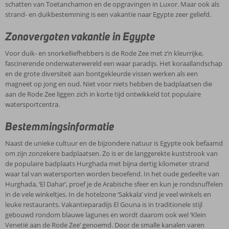
schatten van Toetanchamon en de opgravingen in Luxor. Maar ook als
Nederlandssprekende
strand- en duikbestemming is een vakantie naar Egypte zeer geliefd.
reisleiding
Entreegelden,
Zonovergoten vakantie in Egypte
fooien en
visum t.w.v. €
Voor duik- en snorkelliefhebbers is de Rode Zee met z’n kleurrijke,
290,- p.p.
fascinerende onderwaterwereld een waar paradijs. Het koraallandschap
en de grote diversiteit aan bontgekleurde vissen werken als een
Bezoek
magneet op jong en oud. Niet voor niets hebben de badplaatsen die
aan o.a.
aan de Rode Zee liggen zich in korte tijd ontwikkeld tot populaire
Hurghada,
watersportcentra.
Luxor,
Caïro en
Bestemmingsinformatie
vele
tempels
Naast de unieke cultuur en de bijzondere natuur is Egypte ook befaamd
Vertrek
om zijn zonzekere badplaatsen. Zo is er de langgerekte kuststrook van
in
de populaire badplaats Hurghada met bijna dertig kilometer strand
oktober
waar tal van watersporten worden beoefend. In het oude gedeelte van
2026
Hurghada, ‘El Dahar’, proef je de Arabische sfeer en kun je rondsnuffelen
in de vele winkeltjes. In de hotelzone ‘Sakkala’ vind je veel winkels en
leuke restaurants. Vakantieparadijs El Gouna is in traditionele stijl
gebouwd rondom blauwe lagunes en wordt daarom ook wel ‘Klein
Venetië aan de Rode Zee’ genoemd. Door de smalle kanalen varen