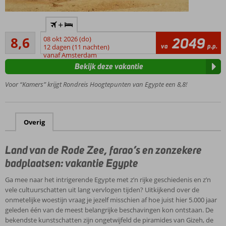
12-daagse
+
groepsrondreis
Aanrader
inclusief
8,6
08 okt 2026 (do)
2049
14
va
p.p.
vliegreis en 5-
12 dagen (11 nachten)
beoordelingen
vanaf Amsterdam
daagse
Bekijk deze vakantie
Nijlcruise
Verblijf 6
Voor “Kamers” krijgt Rondreis Hoogtepunten van Egypte een 8,8!
nachten
in 5*
hotels, 4
nachten
Overig
aan
boord
Land van de Rode Zee, farao’s en zonzekere
van het
badplaatsen: vakantie Egypte
5* MS
Magic en
Ga mee naar het intrigerende Egypte met z’n rijke geschiedenis en z’n
1 nacht in
vele cultuurschatten uit lang vervlogen tijden? Uitkijkend over de
de
onmetelijke woestijn vraag je jezelf misschien af hoe juist hier 5.000 jaar
slaaptrein
geleden één van de meest belangrijke beschavingen kon ontstaan. De
Alle transfers en
bekendste kunstschatten zijn ongetwijfeld de piramides van Gizeh, de
lokale