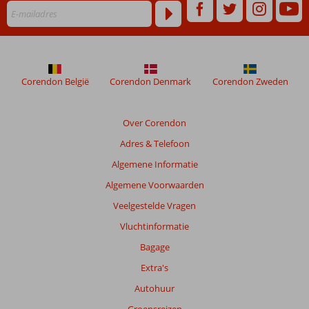
maanden
worden
niet
meer
weergegeven
om
Corendon België
Corendon Denmark
Corendon Zweden
de
relevantie
van
Over Corendon
de
Adres & Telefoon
getoonde
beoordelingen
Algemene Informatie
te
Algemene Voorwaarden
garanderen.
Meer
Veelgestelde Vragen
info
Vluchtinformatie
over
onze
Bagage
beoordelingen.
Extra's
Autohuur
Groepsreizen