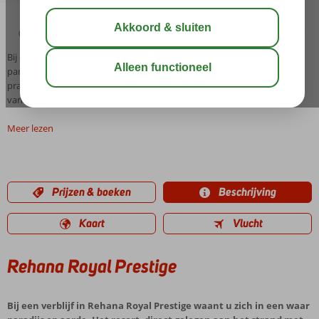
04:45
00:20
aug 37°
C
delen
bewaar
Bij een verblijf in Rehana Royal Prestige waant u zich in een waar
paradijs op aarde. Het resort, direct gelegen aan het strand met een
prachtig koraalrif, biedt u alle mogelijkheid om zorgeloos te genieten
van uw welverdiende vakantie in S...
Meer lezen
Prijzen & boeken
Beschrijving
Kaart
Vlucht
Rehana Royal Prestige
Bij een verblijf in Rehana Royal Prestige waant u zich in een waar