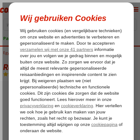
Pakketgarantie
Egypte
Home
Rode Zee
Sharm el Sheikh
Nabq Bay
Rehana Royal Prestige
Rehana Royal Prestige
Ultra All Inclusive
-
Hotel