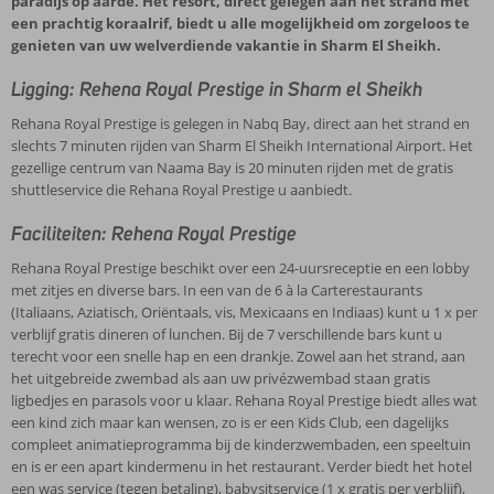
paradijs op aarde. Het resort, direct gelegen aan het strand met
een prachtig koraalrif, biedt u alle mogelijkheid om zorgeloos te
genieten van uw welverdiende vakantie in Sharm El Sheikh.
Ligging: Rehena Royal Prestige in Sharm el Sheikh
Rehana Royal Prestige is gelegen in Nabq Bay, direct aan het strand en
slechts 7 minuten rijden van Sharm El Sheikh International Airport. Het
gezellige centrum van Naama Bay is 20 minuten rijden met de gratis
shuttleservice die Rehana Royal Prestige u aanbiedt.
Faciliteiten: Rehena Royal Prestige
Rehana Royal Prestige beschikt over een 24-uursreceptie en een lobby
met zitjes en diverse bars. In een van de 6 à la Carterestaurants
(Italiaans, Aziatisch, Oriëntaals, vis, Mexicaans en Indiaas) kunt u 1 x per
verblijf gratis dineren of lunchen. Bij de 7 verschillende bars kunt u
terecht voor een snelle hap en een drankje. Zowel aan het strand, aan
het uitgebreide zwembad als aan uw privézwembad staan gratis
ligbedjes en parasols voor u klaar. Rehana Royal Prestige biedt alles wat
een kind zich maar kan wensen, zo is er een Kids Club, een dagelijks
compleet animatieprogramma bij de kinderzwembaden, een speeltuin
en is er een apart kindermenu in het restaurant. Verder biedt het hotel
een was service (tegen betaling), babysitservice (1 x gratis per verblijf),