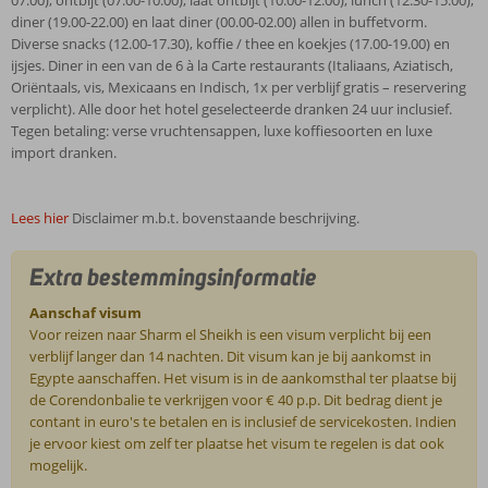
07.00), ontbijt (07.00-10.00), laat ontbijt (10.00-12.00), lunch (12.30-15.00),
diner (19.00-22.00) en laat diner (00.00-02.00) allen in buffetvorm.
Diverse snacks (12.00-17.30), koffie / thee en koekjes (17.00-19.00) en
ijsjes. Diner in een van de 6 à la Carte restaurants (Italiaans, Aziatisch,
Oriëntaals, vis, Mexicaans en Indisch, 1x per verblijf gratis – reservering
verplicht). Alle door het hotel geselecteerde dranken 24 uur inclusief.
Tegen betaling: verse vruchtensappen, luxe koffiesoorten en luxe
import dranken.
Lees hier
Disclaimer m.b.t. bovenstaande beschrijving.
Extra bestemmingsinformatie
Aanschaf visum
Voor reizen naar Sharm el Sheikh is een visum verplicht bij een
verblijf langer dan 14 nachten. Dit visum kan je bij aankomst in
Egypte aanschaffen. Het visum is in de aankomsthal ter plaatse bij
de Corendonbalie te verkrijgen voor € 40 p.p. Dit bedrag dient je
contant in euro's te betalen en is inclusief de servicekosten. Indien
je ervoor kiest om zelf ter plaatse het visum te regelen is dat ook
mogelijk.