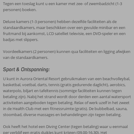
Tegen een toeslag kunt u een kamer met zee- of zwembadzicht (1-3
personen) boeken.
Deluxe kamers (1-3 personen) hebben dezelfde faciliteiten als de
standaardkamers, maar beschikken over een gevulde minibar en een
fruitmand bij aankomst, LCD satelliet televisie, een DVD-speler en een
badjas met slippers.
Voordeelkamers (2 personen) kunnen qua faciliteiten en ligging afwijken
van de standaardkamers.
Sport & Ontspanning:
U kunt in Aurora Oriental Resort gebruikmaken van een beachvolleybal,
basketbal, voetbal, darts, tennis (gratis gedurende daglicht), aerobics,
waterpolo, biljart en tafeltennis (sommige faciliteiten kunnen tegen
betaling zijn). Nabij het strand wordt door derden een aantal watersport
activiteiten aangeboden tegen betaling. Relax of werk uzelf in het zweet
in de Health Club met een fitnessruimte (gratis). De bubbelbad, sauna,
stoombad, diverse massages en behandelingen zijn tegen betaling.
Ook heeft het hotel een Diving Center (tegen betaling) waar u eenmaal
per verblijf een gratis duikles kunt krijgen (09.00-16.30). Het