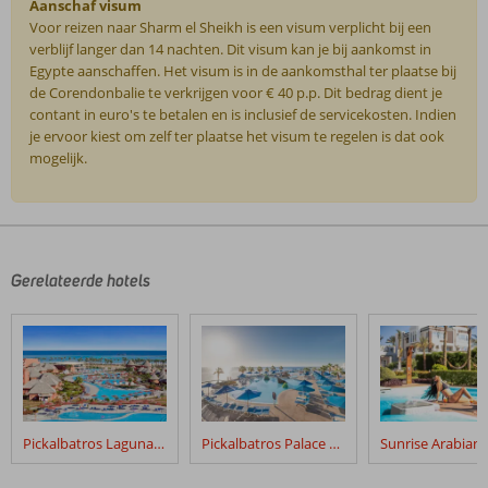
Aanschaf visum
Voor reizen naar Sharm el Sheikh is een visum verplicht bij een
verblijf langer dan 14 nachten. Dit visum kan je bij aankomst in
Egypte aanschaffen. Het visum is in de aankomsthal ter plaatse bij
de Corendonbalie te verkrijgen voor € 40 p.p. Dit bedrag dient je
contant in euro's te betalen en is inclusief de servicekosten. Indien
je ervoor kiest om zelf ter plaatse het visum te regelen is dat ook
mogelijk.
De
beoordelingen
zijn
door
Gerelateerde hotels
onze
klanten
geschreven
na
hun
verblijf
in
Pickalbatros Laguna Vista
Pickalbatros Palace Resort
Aurora
Oriental