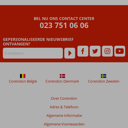
Resort
Beoordelingen
BEL NU ONS CONTACT CENTER
die
023 751 06 06
ouder
zijn
GEPERSONALISEERDE NIEUWSBRIEF
dan
ONTVANGEN?
48
maanden
worden
niet
meer
weergegeven
om
Corendon België
Corendon Denmark
Corendon Zweden
de
relevantie
van
Over Corendon
de
Adres & Telefoon
getoonde
beoordelingen
Algemene Informatie
te
Algemene Voorwaarden
garanderen.