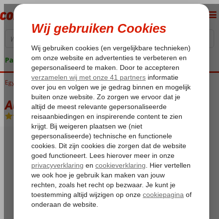
Pakketgarantie
Egypte
Home
Rode Zee
Sharm el Sheikh
Nabq Bay
Aurora Oriental Resort
Aurora Oriental Resort
All Inclusive
-
Hotel