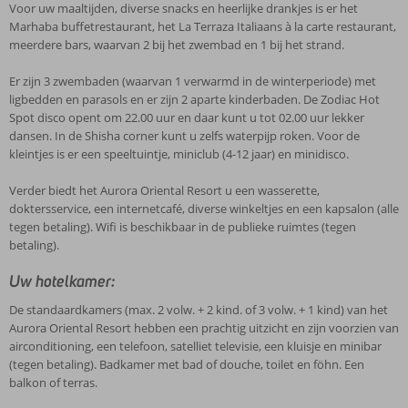
Voor uw maaltijden, diverse snacks en heerlijke drankjes is er het
Marhaba buffetrestaurant, het La Terraza Italiaans à la carte restaurant,
meerdere bars, waarvan 2 bij het zwembad en 1 bij het strand.
Er zijn 3 zwembaden (waarvan 1 verwarmd in de winterperiode) met
ligbedden en parasols en er zijn 2 aparte kinderbaden. De Zodiac Hot
Spot disco opent om 22.00 uur en daar kunt u tot 02.00 uur lekker
dansen. In de Shisha corner kunt u zelfs waterpijp roken. Voor de
kleintjes is er een speeltuintje, miniclub (4-12 jaar) en minidisco.
Verder biedt het Aurora Oriental Resort u een wasserette,
doktersservice, een internetcafé, diverse winkeltjes en een kapsalon (alle
tegen betaling). Wifi is beschikbaar in de publieke ruimtes (tegen
betaling).
Uw hotelkamer:
De standaardkamers (max. 2 volw. + 2 kind. of 3 volw. + 1 kind) van het
Aurora Oriental Resort hebben een prachtig uitzicht en zijn voorzien van
airconditioning, een telefoon, satelliet televisie, een kluisje en minibar
(tegen betaling). Badkamer met bad of douche, toilet en föhn. Een
balkon of terras.