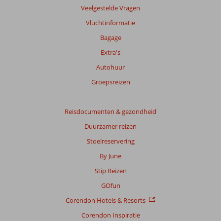
Meer
Veelgestelde Vragen
info
Vluchtinformatie
over
onze
Bagage
beoordelingen.
Extra's
Autohuur
Groepsreizen
Reisdocumenten & gezondheid
Duurzamer reizen
Stoelreservering
By June
Stip Reizen
GOfun
Corendon Hotels & Resorts
Corendon Inspiratie