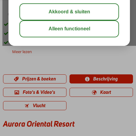
04:45
00:20
aug 37°
C
delen
bewaar
Direct aan het strand gelegen
Kidsclub en minidisco
Genieten o.b.v. All Inclusive
Meer lezen
Prijzen & boeken
Beschrijving
Foto's & Video's
Kaart
Vlucht
Aurora Oriental Resort