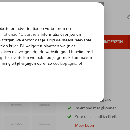
NTIE
VERRE REIZEN
ALL INCLUSIVE
WINTERZON
 annuleren*
each
Direct aan het strand
Zwembad met glijbanen
Snorkel- en duikfaciliteiten
Meer lezen