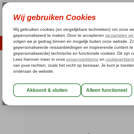
LAST MINUTE
ZOMER 2026
ZONVAKA
Pakketgarantie
Laagsteprijsgarantie*
Gratis
Egypte
Home
Rode Zee
Marsa Alam
Three Corners Happy Life B
Three Corners Happy Life Beach
All Inclusive
-
Hotel