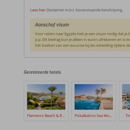
Lees hier
Disclaimer m.b.t. bovenstaande beschrijving.
Aanschaf visum
Voor reizen naar Egypte heb je een visum nodig dat je 
p.p. Dit bedrag kun je alleen in euro’s afrekenen en is 
het boeken van een excursie bij de reisleiding tijdens d
De
beoordelingen
zijn
door
Gerelateerde hotels
onze
klanten
geschreven
na
hun
verblijf
in
Flamenco Beach & Resort
Pickalbatros Sea World Resort
Tr
Three
Corners
Happy