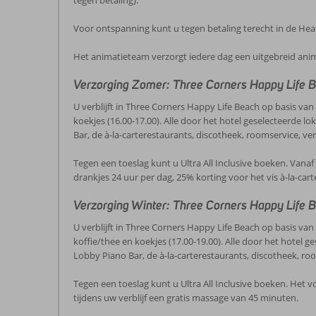
tegen betaling).
Voor ontspanning kunt u tegen betaling terecht in de Heal
Het animatieteam verzorgt iedere dag een uitgebreid an
Verzorging Zomer: Three Corners Happy Life 
U verblijft in Three Corners Happy Life Beach op basis van Al
koekjes (16.00-17.00). Alle door het hotel geselecteerde lo
Bar, de à-la-carterestaurants, discotheek, roomservice, ver
Tegen een toeslag kunt u Ultra All Inclusive boeken. Vanaf 
drankjes 24 uur per dag, 25% korting voor het vis à-la-car
Verzorging Winter: Three Corners Happy Life 
U verblijft in Three Corners Happy Life Beach op basis van Al
koffie/thee en koekjes (17.00-19.00). Alle door het hotel g
Lobby Piano Bar, de à-la-carterestaurants, discotheek, roo
Tegen een toeslag kunt u Ultra All Inclusive boeken. Het vo
tijdens uw verblijf een gratis massage van 45 minuten.