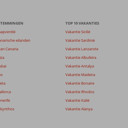
ESTEMMINGEN
TOP 10 VAKANTIES
aapverdië
Vakantie Sicilië
narische eilanden
Vakantie Sardinië
ran Canaria
Vakantie Lanzarote
iza
Vakantie Albufeira
ubai
Vakantie Antalya
os
Vakantie Madeira
eta
Vakantie Bonaire
allorca
Vakantie Rhodos
nerife
Vakantie Italië
akynthos
Vakantie Alanya