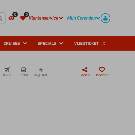
REGISTREER
CONTACT
0
0
Klantenservice
Mijn Corendon
CRUISES
SPECIALS
VLIEGTICKET
05:00
03:00
aug 34°
C
delen
bewaar