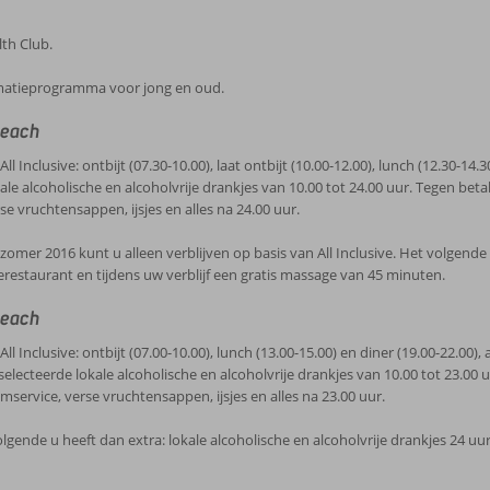
th Club.
imatieprogramma voor jong en oud.
Beach
l Inclusive: ontbijt (07.30-10.00), laat ontbijt (10.00-12.00), lunch (12.30-14.3
kale alcoholische en alcoholvrije drankjes van 10.00 tot 24.00 uur. Tegen bet
se vruchtensappen, ijsjes en alles na 24.00 uur.
zomer 2016 kunt u alleen verblijven op basis van All Inclusive. Het volgende 
terestaurant en tijdens uw verblijf een gratis massage van 45 minuten.
Beach
l Inclusive: ontbijt (07.00-10.00), lunch (13.00-15.00) en diner (19.00-22.00),
eselecteerde lokale alcoholische en alcoholvrije drankjes van 10.00 tot 23.00 
mservice, verse vruchtensappen, ijsjes en alles na 23.00 uur.
lgende u heeft dan extra: lokale alcoholische en alcoholvrije drankjes 24 uu