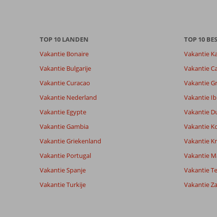
te
garanderen.
Meer
info
TOP 10 LANDEN
TOP 10 B
over
onze
Vakantie Bonaire
Vakantie K
beoordelingen.
Vakantie Bulgarije
Vakantie Ca
Vakantie Curacao
Vakantie G
Vakantie Nederland
Vakantie Ib
Vakantie Egypte
Vakantie D
Vakantie Gambia
Vakantie K
Vakantie Griekenland
Vakantie Kr
Vakantie Portugal
Vakantie M
Vakantie Spanje
Vakantie Te
Vakantie Turkije
Vakantie Z