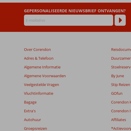
Life
GEPERSONALISEERDE NIEUWSBRIEF ONTVANGEN?
Beach
Beoordelingen
die
ouder
zijn
Over Corendon
Reisdocum
dan
48
Adres & Telefoon
Duurzamer 
maanden
Algemene Informatie
Stoelreserv
worden
niet
Algemene Voorwaarden
By June
meer
Veelgestelde Vragen
Stip Reizen
weergegeven
om
Vluchtinformatie
GOfun
de
Bagage
Corendon H
relevantie
van
Extra's
Corendon I
de
Autohuur
Affiliates
getoonde
beoordelingen
Groepsreizen
*Actievoor