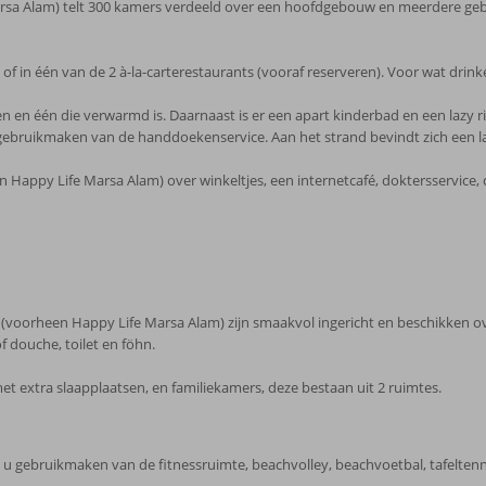
rsa Alam) telt 300 kamers verdeeld over een hoofdgebouw en meerdere geb
of in één van de 2 à-la-carterestaurants (vooraf reserveren). Voor wat drinke
 en één die verwarmd is. Daarnaast is er een apart kinderbad en een lazy r
s gebruikmaken van de handdoekenservice. Aan het strand bevindt zich een l
Happy Life Marsa Alam) over winkeltjes, een internetcafé, doktersservice, 
orheen Happy Life Marsa Alam) zijn smaakvol ingericht en beschikken over ee
 douche, toilet en föhn.
 extra slaapplaatsen, en familiekamers, deze bestaan uit 2 ruimtes.
 u gebruikmaken van de fitnessruimte, beachvolley, beachvoetbal, tafeltenni