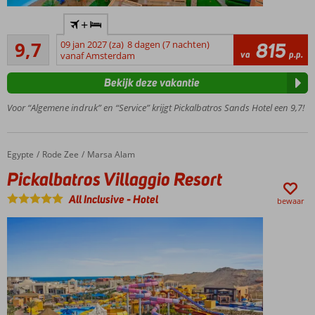
Direct aan
+
het
Uitmuntend
privéstrand
9,7
09 jan 2027 (za)
8 dagen (7 nachten)
815
3
va
p.p.
vanaf Amsterdam
Aquapark
beoordelingen
met
Bekijk deze vakantie
glijbanen
voor jong
Voor “Algemene indruk” en “Service” krijgt Pickalbatros Sands Hotel een 9,7!
en oud
Maar liefst
5
Egypte
Pickalbatros Villaggio Resort
Home
Rode Zee
Marsa Alam
restaurants
Pickalbatros Villaggio Resort
Ontspannen
in het Spa
All Inclusive
-
Hotel
bewaar
Center
Snorkelen
bij het
huisrif