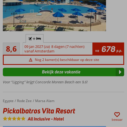
Midden
+
in de
Aanrader
baai
8,6
09 jan 2027 (za)
8 dagen (7 nachten)
678
5
va
p.p.
van
vanaf Amsterdam
beoordelingen
Abu
Nog 2 kamer(s) beschikbaar op deze site
Dabour
Direct
Bekijk deze vakantie
aan
het
Voor “Ligging” krijgt Concorde Moreen Beach een 9,6!
strand
Ontspannen
in het Spa
Egypte
Pickalbatros Vita Resort
Home
Rode Zee
Marsa Alam
Center
Pickalbatros Vita Resort
All Inclusive
-
Hotel
bewaar