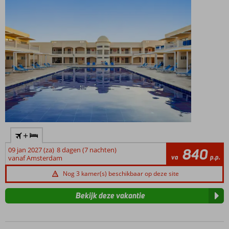
+
09 jan 2027 (za)
8 dagen (7 nachten)
840
va
p.p.
vanaf Amsterdam
Nog 3 kamer(s) beschikbaar op deze site
Bekijk deze vakantie