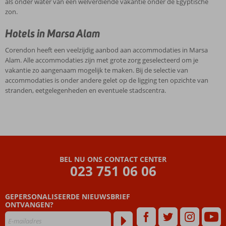
als onder water van een welverdiende vakantie onder de Egyptische
zon.
Hotels in Marsa Alam
Corendon heeft een veelzijdig aanbod aan accommodaties in Marsa
Alam. Alle accommodaties zijn met grote zorg geselecteerd om je
vakantie zo aangenaam mogelijk te maken. Bij de selectie van
accommodaties is onder andere gelet op de ligging ten opzichte van
stranden, eetgelegenheden en eventuele stadscentra.
BEL NU ONS CONTACT CENTER
023 751 06 06
GEPERSONALISEERDE NIEUWSBRIEF
ONTVANGEN?