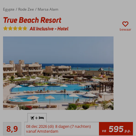
Een
Spa
Egypte
True Beach Resort
Home
Rode Zee
Marsa Alam
Center
True Beach Resort
All Inclusive
-
Hotel
bewaar
Prachtige
+
zwembaden
Aanrader
8,9
08 dec 2026 (di)
8 dagen (7 nachten)
595
Direct aan
31
va
p.p.
vanaf Amsterdam
het
beoordelingen