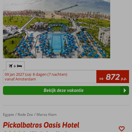
het
hele
gezin
+
09 jan 2027 (za)
8 dagen (7 nachten)
872
va
p.p.
vanaf Amsterdam
Bekijk deze vakantie
Egypte
Pickalbatros Oasis Hotel
Home
Rode Zee
Marsa Alam
Pickalbatros Oasis Hotel