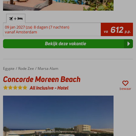
+
09 jan 2027 (za)
8 dagen (7 nachten)
612
va
p.p.
vanaf Amsterdam
Bekijk deze vakantie
Egypte
Concorde Moreen Beach
Home
Rode Zee
Marsa Alam
Concorde Moreen Beach
All Inclusive
-
Hotel
bewaar