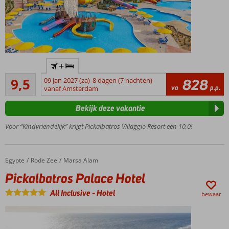
Ruim
+
opgezet
Uitmuntend
resort
9,5
09 jan 2027 (za)
8 dagen (7 nachten)
828
4
va
p.p.
vanaf Amsterdam
Aquapark
beoordelingen
met maar
Bekijk deze vakantie
liefst 32
glijbanen
Voor “Kindvriendelijk” krijgt Pickalbatros Villaggio Resort een 10,0!
Volop sport- en
ontspanningsmogelijkheden
Ligt
Egypte
Pickalbatros Palace Hotel
Home
Rode Zee
Marsa Alam
direct
Pickalbatros Palace Hotel
aan
het
All Inclusive
-
Hotel
bewaar
strand
Plezier
voor