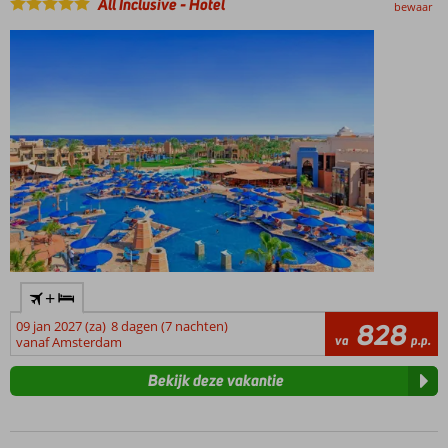
All Inclusive
-
Hotel
bewaar
+
09 jan 2027 (za)
8 dagen (7 nachten)
828
va
p.p.
vanaf Amsterdam
Bekijk deze vakantie