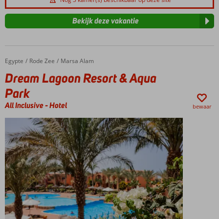
Bekijk deze vakantie
Egypte
Dream Lagoon Resort & Aqua Park
Home
Rode Zee
Marsa Alam
Dream Lagoon Resort & Aqua
Park
All Inclusive
-
Hotel
bewaar