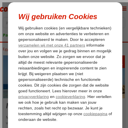
Pakketgarantie
Egypte
Home
Rode Zee
Marsa Alam
Marsa Alam
531
va
p.p.
Marsa Alam
Marsa Alam was tot enkele jaren geleden een onbekend
vissersdorpje aan de Rode Zee. Vandaag de dag is deze moderne