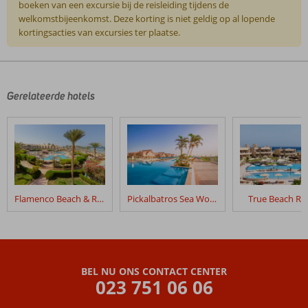
boeken van een excursie bij de reisleiding tijdens de
welkomstbijeenkomst. Deze korting is niet geldig op al lopende
kortingsacties van excursies ter plaatse.
De
beoordelingen
zijn
door
Gerelateerde hotels
onze
klanten
geschreven
na
hun
verblijf
in
Flamenco Beach & Resort
Pickalbatros Sea World Resort
True Beach Re
Elphistone
Resort
Beoordelingen
die
BEL NU ONS CONTACT CENTER
ouder
023 751 06 06
zijn