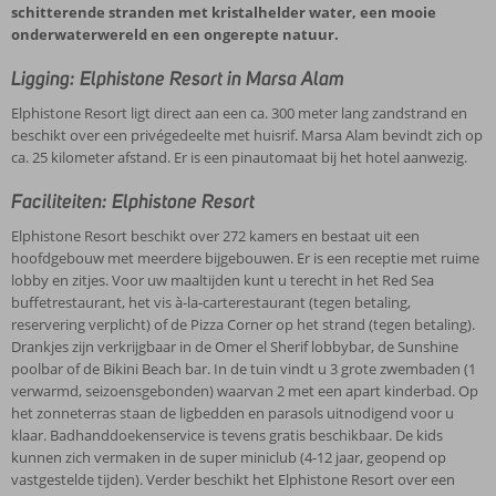
schitterende stranden met kristalhelder water, een mooie
onderwaterwereld en een ongerepte natuur.
Ligging: Elphistone Resort in Marsa Alam
Elphistone Resort ligt direct aan een ca. 300 meter lang zandstrand en
beschikt over een privégedeelte met huisrif. Marsa Alam bevindt zich op
ca. 25 kilometer afstand. Er is een pinautomaat bij het hotel aanwezig.
Faciliteiten: Elphistone Resort
Elphistone Resort beschikt over 272 kamers en bestaat uit een
hoofdgebouw met meerdere bijgebouwen. Er is een receptie met ruime
lobby en zitjes. Voor uw maaltijden kunt u terecht in het Red Sea
buffetrestaurant, het vis à-la-carterestaurant (tegen betaling,
reservering verplicht) of de Pizza Corner op het strand (tegen betaling).
Drankjes zijn verkrijgbaar in de Omer el Sherif lobbybar, de Sunshine
poolbar of de Bikini Beach bar. In de tuin vindt u 3 grote zwembaden (1
verwarmd, seizoensgebonden) waarvan 2 met een apart kinderbad. Op
het zonneterras staan de ligbedden en parasols uitnodigend voor u
klaar. Badhanddoekenservice is tevens gratis beschikbaar. De kids
kunnen zich vermaken in de super miniclub (4-12 jaar, geopend op
vastgestelde tijden). Verder beschikt het Elphistone Resort over een