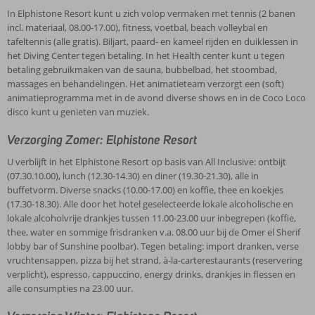
In Elphistone Resort kunt u zich volop vermaken met tennis (2 banen
incl. materiaal, 08.00-17.00), fitness, voetbal, beach volleybal en
tafeltennis (alle gratis). Biljart, paard- en kameel rijden en duiklessen in
het Diving Center tegen betaling. In het Health center kunt u tegen
betaling gebruikmaken van de sauna, bubbelbad, het stoombad,
massages en behandelingen. Het animatieteam verzorgt een (soft)
animatieprogramma met in de avond diverse shows en in de Coco Loco
disco kunt u genieten van muziek.
Verzorging Zomer: Elphistone Resort
U verblijft in het Elphistone Resort op basis van All Inclusive: ontbijt
(07.30.10.00), lunch (12.30-14.30) en diner (19.30-21.30), alle in
buffetvorm. Diverse snacks (10.00-17.00) en koffie, thee en koekjes
(17.30-18.30). Alle door het hotel geselecteerde lokale alcoholische en
lokale alcoholvrije drankjes tussen 11.00-23.00 uur inbegrepen (koffie,
thee, water en sommige frisdranken v.a. 08.00 uur bij de Omer el Sherif
lobby bar of Sunshine poolbar). Tegen betaling: import dranken, verse
vruchtensappen, pizza bij het strand, à-la-carterestaurants (reservering
verplicht), espresso, cappuccino, energy drinks, drankjes in flessen en
alle consumpties na 23.00 uur.