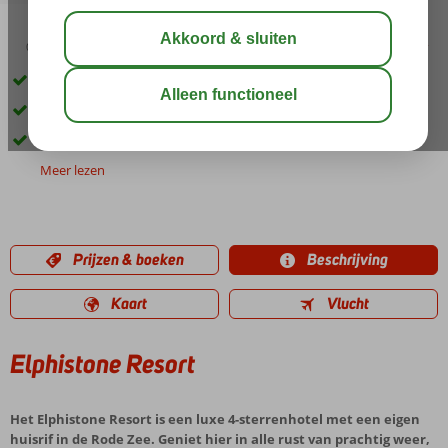
05:00
03:00
aug 34°
C
delen
bewaar
Luxe 4-sterrenresort
Direct aan het privé zandstrand met huisrif
Health Center
Meer lezen
Prijzen & boeken
Beschrijving
Kaart
Vlucht
Elphistone Resort
Het Elphistone Resort is een luxe 4-sterrenhotel met een eigen
huisrif in de Rode Zee. Geniet hier in alle rust van prachtig weer,