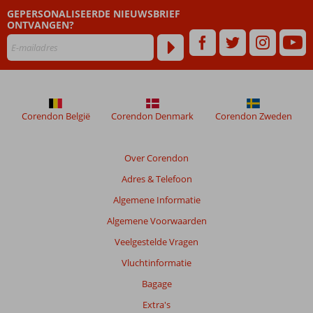
dan
GEPERSONALISEERDE NIEUWSBRIEF
48
ONTVANGEN?
maanden
worden
niet
meer
weergegeven
om
de
Corendon België
Corendon Denmark
Corendon Zweden
relevantie
van
de
Over Corendon
getoonde
Adres & Telefoon
beoordelingen
te
Algemene Informatie
garanderen.
Algemene Voorwaarden
Meer
info
Veelgestelde Vragen
over
Vluchtinformatie
onze
beoordelingen.
Bagage
Extra's