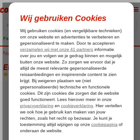
Pakketgarantie
Egypte
Home
Rode Zee
Marsa Alam
Elphistone Resort
Elphistone Resort
All Inclusive
-
Hotel