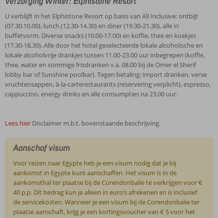
Verzorging Winter: Elphistone Resort
U verblijft in het Elphistone Resort op basis van All Inclusive: ontbijt
(07.30.10.00), lunch (12.30-14.30) en diner (19.30-21.30), alle in
buffetvorm. Diverse snacks (10.00-17.00) en koffie, thee en koekjes
(17.30-18.30). Alle door het hotel geselecteerde lokale alcoholische en
lokale alcoholvrije drankjes tussen 11.00-23.00 uur inbegrepen (koffie,
thee, water en sommige frisdranken v.a. 08.00 bij de Omer el Sherif
lobby bar of Sunshine poolbar). Tegen betaling: import dranken, verse
vruchtensappen, à-la-carterestaurants (reservering verplicht), espresso,
cappuccino, energy drinks en alle consumpties na 23.00 uur.
Lees hier
Disclaimer m.b.t. bovenstaande beschrijving.
Aanschaf visum
Voor reizen naar Egypte heb je een visum nodig dat je bij
aankomst in Egypte kunt aanschaffen. Het visum is in de
aankomsthal ter plaatse bij de Corendonbalie te verkrijgen voor €
40 p.p. Dit bedrag kun je alleen in euro’s afrekenen en is inclusief
de servicekosten. Wanneer je een visum bij de Corendonbalie ter
plaatse aanschaft, krijg je een kortingsvoucher van € 5 voor het