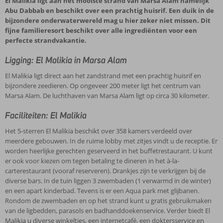
El Malikia ligt aan het mooiste strand van Marsa Alam namelijk
Abu Dabbab en beschikt over een prachtig huisrif. Een duik in de
bijzondere onderwaterwereld mag u hier zeker niet missen. Dit
fijne familieresort beschikt over alle ingrediënten voor een
perfecte strandvakantie.
Ligging: El Malikia in Marsa Alam
El Malikia ligt direct aan het zandstrand met een prachtig huisrif en
bijzondere zeedieren. Op ongeveer 200 meter ligt het centrum van
Marsa Alam. De luchthaven van Marsa Alam ligt op circa 30 kilometer.
Faciliteiten: El Malikia
Het 5-sterren El Malikia beschikt over 358 kamers verdeeld over
meerdere gebouwen. In de ruime lobby met zitjes vindt u de receptie. Er
worden heerlijke gerechten geserveerd in het buffetrestaurant. U kunt
er ook voor kiezen om tegen betaling te dineren in het à-la-
carterestaurant (vooraf reserveren). Drankjes zijn te verkrijgen bij de
diverse bars. In de tuin liggen 3 zwembaden (1 verwarmd in de winter)
en een apart kinderbad. Tevens is er een Aqua park met glijbanen.
Rondom de zwembaden en op het strand kunt u gratis gebruikmaken
van de ligbedden, parasols en badhanddoekenservice. Verder biedt El
Malikia u diverse winkeltjes, een internetcafé, een doktersservice en