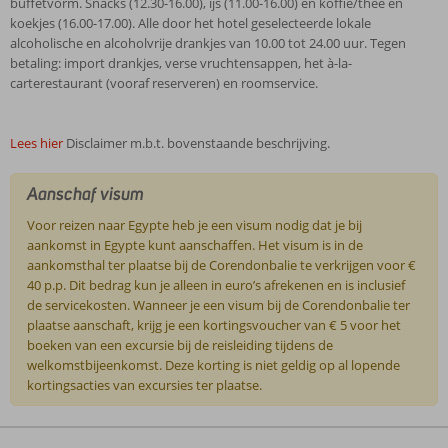
buffetvorm. Snacks (12.30-16.00), ijs (11.00-16.00) en koffie/thee en
koekjes (16.00-17.00). Alle door het hotel geselecteerde lokale
alcoholische en alcoholvrije drankjes van 10.00 tot 24.00 uur. Tegen
betaling: import drankjes, verse vruchtensappen, het à-la-
carterestaurant (vooraf reserveren) en roomservice.
Lees hier
Disclaimer m.b.t. bovenstaande beschrijving.
Aanschaf visum
Voor reizen naar Egypte heb je een visum nodig dat je bij
aankomst in Egypte kunt aanschaffen. Het visum is in de
aankomsthal ter plaatse bij de Corendonbalie te verkrijgen voor €
40 p.p. Dit bedrag kun je alleen in euro’s afrekenen en is inclusief
de servicekosten. Wanneer je een visum bij de Corendonbalie ter
plaatse aanschaft, krijg je een kortingsvoucher van € 5 voor het
boeken van een excursie bij de reisleiding tijdens de
welkomstbijeenkomst. Deze korting is niet geldig op al lopende
kortingsacties van excursies ter plaatse.
De
beoordelingen