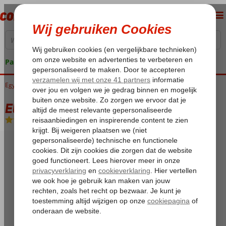
Pakketgarantie
Egypte
Home
Rode Zee
Marsa Alam
El Malikia
El Malikia
All Inclusive
-
Hotel