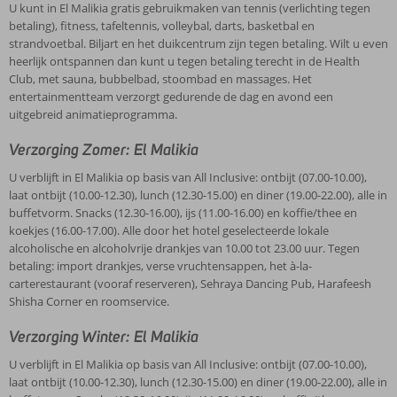
U kunt in El Malikia gratis gebruikmaken van tennis (verlichting tegen
betaling), fitness, tafeltennis, volleybal, darts, basketbal en
strandvoetbal. Biljart en het duikcentrum zijn tegen betaling. Wilt u even
heerlijk ontspannen dan kunt u tegen betaling terecht in de Health
Club, met sauna, bubbelbad, stoombad en massages. Het
entertainmentteam verzorgt gedurende de dag en avond een
uitgebreid animatieprogramma.
Verzorging Zomer: El Malikia
U verblijft in El Malikia op basis van All Inclusive: ontbijt (07.00-10.00),
laat ontbijt (10.00-12.30), lunch (12.30-15.00) en diner (19.00-22.00), alle in
buffetvorm. Snacks (12.30-16.00), ijs (11.00-16.00) en koffie/thee en
koekjes (16.00-17.00). Alle door het hotel geselecteerde lokale
alcoholische en alcoholvrije drankjes van 10.00 tot 23.00 uur. Tegen
betaling: import drankjes, verse vruchtensappen, het à-la-
carterestaurant (vooraf reserveren), Sehraya Dancing Pub, Harafeesh
Shisha Corner en roomservice.
Verzorging Winter: El Malikia
U verblijft in El Malikia op basis van All Inclusive: ontbijt (07.00-10.00),
laat ontbijt (10.00-12.30), lunch (12.30-15.00) en diner (19.00-22.00), alle in