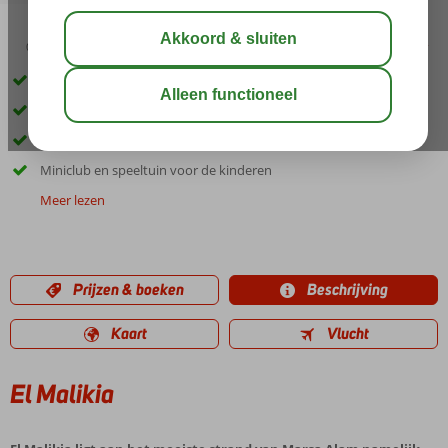
05:00
03:00
aug 34°
C
delen
bewaar
Gelegen aan het Abu Dabbab strand
Diverse zwembaden
Een Health Club
Miniclub en speeltuin voor de kinderen
Meer lezen
Prijzen & boeken
Beschrijving
Kaart
Vlucht
El Malikia