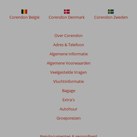
weergegeven
om
de
Corendon België
Corendon Denmark
Corendon Zweden
relevantie
van
de
Over Corendon
getoonde
Adres & Telefoon
beoordelingen
te
Algemene Informatie
garanderen.
Algemene Voorwaarden
Meer
info
Veelgestelde Vragen
over
Vluchtinformatie
onze
beoordelingen.
Bagage
Extra's
Autohuur
Groepsreizen
Reisdocumenten & gezondheid