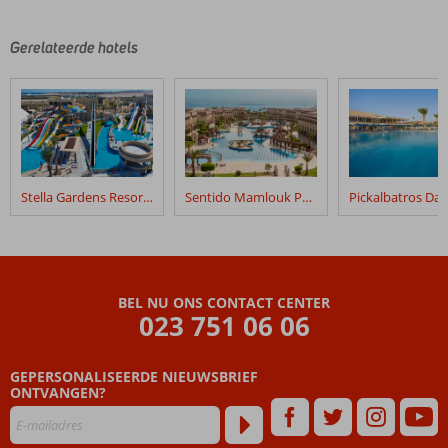
Gerelateerde hotels
Stella Gardens Resort & Spa Makadi Bay
Sentido Mamlouk Palace
BEL NU ONS CONTACT CENTER
023 751 06 06
GEPERSONALISEERDE NIEUWSBRIEF
ONTVANGEN?