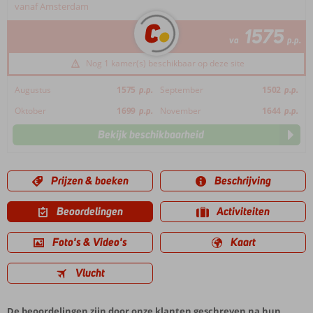
vanaf Amsterdam
1575
va
p.p.
Nog 1 kamer(s) beschikbaar op deze site
Augustus
1575
p.p.
September
1502
p.p.
Oktober
1699
p.p.
November
1644
p.p.
Bekijk beschikbaarheid
Prijzen & boeken
Beschrijving
Beoordelingen
Activiteiten
Foto's & Video's
Kaart
Vlucht
De beoordelingen zijn door onze klanten geschreven na hun