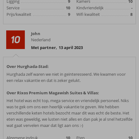
Ligging
9
Kamers
10
Service
10
Kindvriendelijk
-
Prijs/kwaliteit
9
Wifi kwaliteit
8
John
10
Nederland
Met partner
,
13 april 2023
Over Hurghada-Stad:
Hurghada zelf waren we niet in geïnteresseerd. We kwamen voor
een relax vakantie en dat is zeker gelukt.
Over Rixos Premium Magawish Suites & Villas:
Het hotel was echt top, mega service en vriendelijk personeel. Niks
was te gek om ons een heerlijk vakantie te geven. We hebben
verschillende keten hotels bezocht maar dit was echt de beste. Het
eten was geweldig, we lusten niet alles en dan pak je al snel hetzelfde
wat gaat vervelen maar dat ligt aan ons :-)
Algemene indruk
10
Eten
10