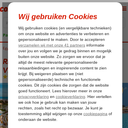
Pakketgarantie
Home
Egypte
Rode Zee
Hurghada
Hurghada-Stad
Rixos Premium Magawish Suites & Villas
Rixos Premium Magawish Suites &
Villas
Ultra All Inclusive
-
Hotel