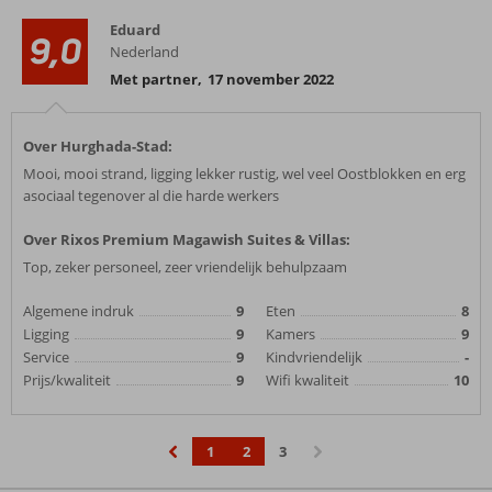
Eduard
9,0
Nederland
Met partner
,
17 november 2022
Over Hurghada-Stad:
Mooi, mooi strand, ligging lekker rustig, wel veel Oostblokken en erg
asociaal tegenover al die harde werkers
Over Rixos Premium Magawish Suites & Villas:
Top, zeker personeel, zeer vriendelijk behulpzaam
Algemene indruk
9
Eten
8
Ligging
9
Kamers
9
Service
9
Kindvriendelijk
-
Prijs/kwaliteit
9
Wifi kwaliteit
10
1
2
3
‹
›