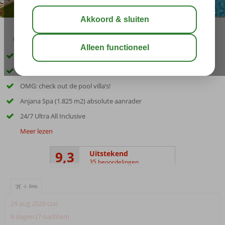
04:50
00:20
aug 34°
C
delen
bewaar
Ultieme luxe, geopend in 2021
Prachtig privé zandstrand voor de deur
OMG: check out de pool villa’s!
Anjana Spa (1.825 m2) absolute aanrader
24/7 Ultra All Inclusive
Meer lezen
9,3
Uitstekend
35 beoordelingen
+
29 aug 2026 (za)
8 dagen (7 nachten)