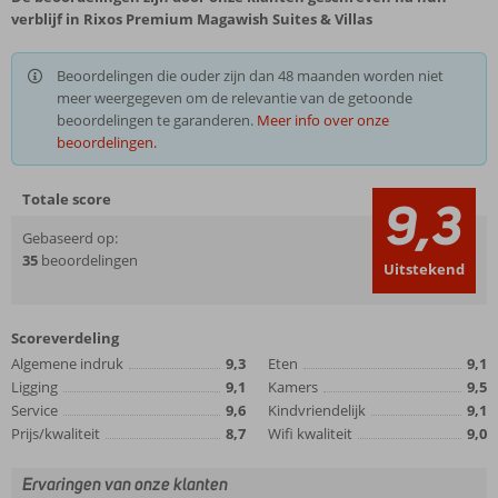
verblijf in Rixos Premium Magawish Suites & Villas
Beoordelingen die ouder zijn dan 48 maanden worden niet
meer weergegeven om de relevantie van de getoonde
beoordelingen te garanderen.
Meer info over onze
beoordelingen.
Totale score
9,3
Gebaseerd op:
35
beoordelingen
Uitstekend
Scoreverdeling
Algemene indruk
9,3
Eten
9,1
Ligging
9,1
Kamers
9,5
Service
9,6
Kindvriendelijk
9,1
Prijs/kwaliteit
8,7
Wifi kwaliteit
9,0
Ervaringen van onze klanten