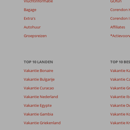
Vluchtinformatie
GOfun
relevantie
Bagage
Corendon H
van
de
Extra's
Corendon I
getoonde
Autohuur
Affiliates
beoordelingen
te
Groepsreizen
*Actievoor
garanderen.
Meer
info
over
TOP 10 LANDEN
TOP 10 B
onze
beoordelingen.
Vakantie Bonaire
Vakantie K
Vakantie Bulgarije
Vakantie Ca
Totale score
Scoreverdeling
8,9
Vakantie Curacao
Vakantie G
Algemene indruk
8,9
Eten
Gebaseerd op:
Ligging
8,9
Kamers
Vakantie Nederland
Vakantie Ib
91
Aanrader
Service
9,0
Kindvriende
beoordelingen
Vakantie Egypte
Vakantie D
Prijs/kwaliteit
8,6
Wifi kwalite
Vakantie Gambia
Vakantie K
Vakantie Griekenland
Vakantie Kr
Ervaringen
Taal