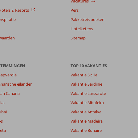
Vacatures
otels & Resorts
Pers
nspiratie
Pakketreis boeken
Hotelketens
waarden
Sitemap
ESTEMMINGEN
TOP 10 VAKANTIES
aapverdië
Vakantie Sicilië
narische eilanden
Vakantie Sardinië
ran Canaria
Vakantie Lanzarote
8,4
8,7
iza
Vakantie Albufeira
lijk
9,0
ubai
Vakantie Antalya
it
8,1
os
Vakantie Madeira
eta
Vakantie Bonaire
Filter reisgezelschap
Sorteren op