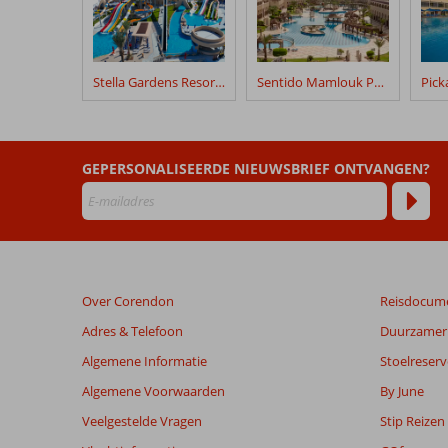
na
hun
verblijf
in
Stella Gardens Resort & Spa Makadi Bay
Sentido Mamlouk Palace
Pickalbatros
White
Beach
Resort
GEPERSONALISEERDE NIEUWSBRIEF ONTVANGEN?
Beoordelingen
die
ouder
zijn
dan
Over Corendon
Reisdocum
48
maanden
Adres & Telefoon
Duurzamer 
worden
Algemene Informatie
Stoelreserv
niet
meer
Algemene Voorwaarden
By June
weergegeven
Veelgestelde Vragen
Stip Reizen
om
de