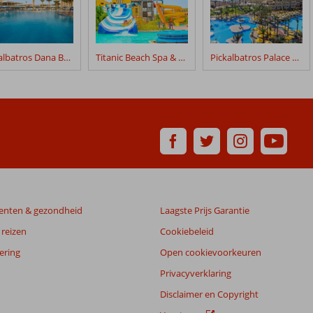
Pickalbatros Dana Beach Resort
Titanic Beach Spa & Aqua Park
Pickalbatros Palace Resort
enten & gezondheid
Laagste Prijs Garantie
reizen
Cookiebeleid
ering
Open cookievoorkeuren
Privacyverklaring
Disclaimer en Copyright