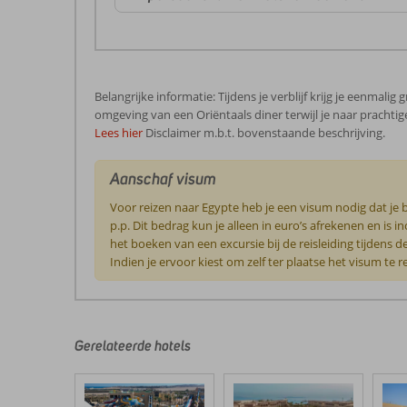
Belangrijke informatie: Tijdens je verblijf krijg je eenmal
omgeving van een Oriëntaals diner terwijl je naar prachtige 
Lees hier
Disclaimer m.b.t. bovenstaande beschrijving.
Aanschaf visum
Voor reizen naar Egypte heb je een visum nodig dat je 
p.p. Dit bedrag kun je alleen in euro’s afrekenen en is 
het boeken van een excursie bij de reisleiding tijdens d
Indien je ervoor kiest om zelf ter plaatse het visum te r
De
beoordelingen
zijn
door
Gerelateerde hotels
onze
klanten
geschreven