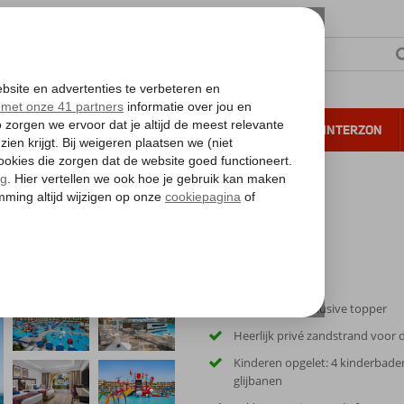
NTIE
VERRE REIZEN
ALL INCLUSIVE
WINTERZON
 annuleren*
White Beach Resort
5-sterren All Inclusive topper
Heerlijk privé zandstrand voor 
Kinderen opgelet: 4 kinderbade
glijbanen