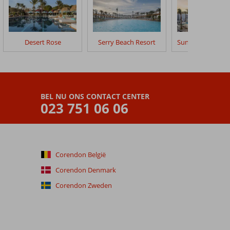
Desert Rose
Serry Beach Resort
BEL NU ONS CONTACT CENTER
023 751 06 06
Corendon België
Corendon Denmark
Corendon Zweden