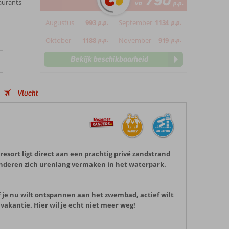
790
taurants
va
p.p.
Augustus
993
p.p.
September
1134
p.p.
Oktober
1188
p.p.
November
919
p.p.
Bekijk beschikbaarheid
Vlucht
resort ligt direct aan een prachtig privé zandstrand
 kinderen zich urenlang vermaken in het waterpark.
Of je nu wilt ontspannen aan het zwembad, actief wilt
vakantie. Hier wil je echt niet meer weg!