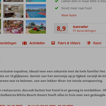
Lekker eten in maar liefst 4 res
Nooit meer naar huis!
Meer lezen
8,9
Aanrader
91 beoordelingen
oordelingen
Activiteiten
Foto's & Video's
Kaart
t
Inclusive topadres, ideaal voor een vakantie met de hele familie! Het 
en en 14 glijbanen. Geniet van het zonnetje op je ligbed, terwijl de
dereen wat te beleven, van een lekker diner tot totale ontspanning.
 en restaurants, dus ook buiten het hotel is er genoeg te ontdekken. 
ckalbatros White Beach Resort heeft alles in huis voor een geslaagde 