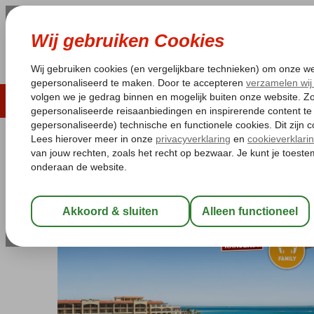
LAST MINUTE
ZOMER 2026
ZONVAKA
Pakketgarantie
Laagsteprijsgarantie*
Gratis
Egypte
Home
Rode Zee
Hurghada
Hurghada-Stad
Pickalbatros 
Pickalbatros White Beach Resort
All Inclusive
-
Hotel