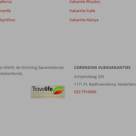
allorca
Vakantie Rhodos
Alle
datum (nieuw > oud)
nerife
Vakantie Italië
akynthos
Vakantie Alanya
et ANVR, de Stichting Garantiefonds
CORENDON VLIEGVAKANTIES
iteitenfonds.
Schipholweg 335
1171 PL Badhoevedorp, Nederlan
023 7510606