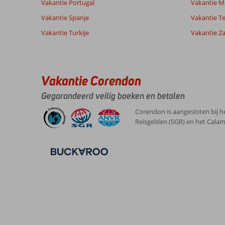
Vakantie Portugal
Vakantie M
van onze
Nederlands (NL) (53)
klanten
Vakantie Spanje
Vakantie Te
Vakantie Turkije
Vakantie Z
10
Over
Algemene indruk
10
Hurghada-
Ligging
10
Anoniem
Stad:
Vakantie Corendon
Service
10
Nederland
Prijs/kwaliteit
10
Prima,
Gegarandeerd veilig boeken en betalen
Met partner
Eten
10
ging
,
ons
Kamers
10
Corendon is aangesloten bij h
18 mei 2026
meer
Kindvriendelijk
-
Reisgelden (SGR) en het Calam
om
Wifi kwaliteit
10
Resort
dan
de
bestemming.
Over
Pickalbatros
White
Beach