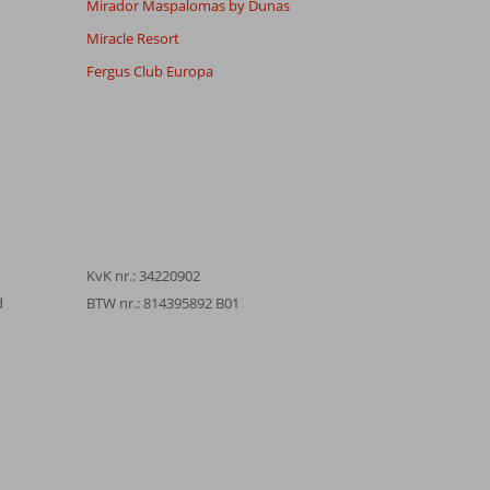
Mirador Maspalomas by Dunas
Miracle Resort
Fergus Club Europa
KvK nr.: 34220902
d
BTW nr.: 814395892 B01