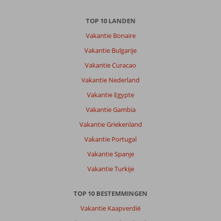
Over
TOP 10 LANDEN
El
Gouna:
Vakantie Bonaire
Weer
Vakantie Bulgarije
heel
Vakantie Curacao
erg
leuke
Vakantie Nederland
vekantie
Vakantie Egypte
geweest
in
Vakantie Gambia
El
Vakantie Griekenland
Gouna.
Vakantie Portugal
Over
Vakantie Spanje
Sheraton
Miramar:
Vakantie Turkije
Het
hotel
TOP 10 BESTEMMINGEN
is
gewoon
Vakantie Kaapverdië
perfect,