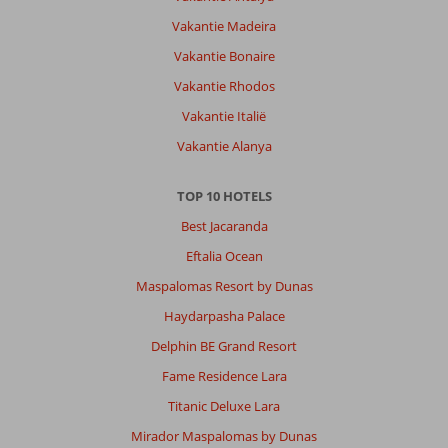
Algemene indruk
9
Eten
9
Vakantie Madeira
Ligging
10
Kamers
9
Vakantie Bonaire
Service
10
Kindvriendelijk
-
Prijs/kwaliteit
9
Wifi kwaliteit
Vakantie Rhodos
6
Vakantie Italië
Vakantie Alanya
Paulina
10
Nederland
Met partner
TOP 10 HOTELS
,
Best Jacaranda
07 juni 2026
Eftalia Ocean
Maspalomas Resort by Dunas
Over
El
Haydarpasha Palace
Gouna:
Delphin BE Grand Resort
Mooi
Fame Residence Lara
strand
,
Titanic Deluxe Lara
erg
Mirador Maspalomas by Dunas
schoon,