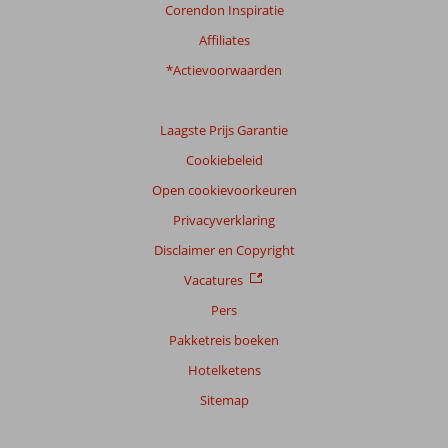
Corendon Inspiratie
Ervaringen
van
Affiliates
onze
klanten
*Actievoorwaarden
Taal
Nederlands (NL) (95)
Laagste Prijs Garantie
Filter
Cookiebeleid
reisgezelschap
Open cookievoorkeuren
Alle
Privacyverklaring
Sorteren
op
Disclaimer en Copyright
datum (nieuw > oud)
Vacatures
Pers
Jancleber
9,0
Pakketreis boeken
Nederland
Hotelketens
Met partner
,
Sitemap
13 juni 2026