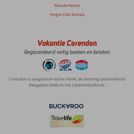
veilige
Miracle Resort
omgeving,
Fergus Club Europa
je
kunt
vanuit
het
hotel
Vakantie Corendon
naar
de
Gegarandeerd veilig boeken en betalen
haven
of
old
town
Corendon is aangesloten bij het ANVR, de Stichting Garantiefonds
lopen
Reisgelden (SGR) en het Calamiteitenfonds.
zonder
lastig
gevallen
te
worden
door
allerlei
verkopers.