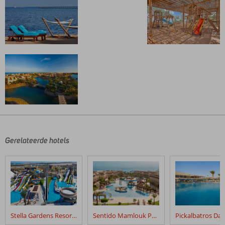
De
beoordelingen
zijn
door
Gerelateerde hotels
onze
klanten
geschreven
na
hun
verblijf
in
Stella Gardens Resort & Spa Makadi Bay
Sentido Mamlouk Palace
Sheraton