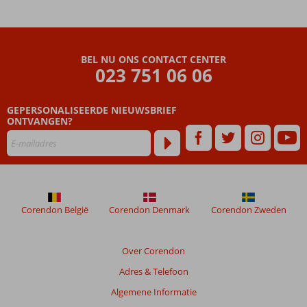
Miramar
Beoordelingen
die
BEL NU ONS CONTACT CENTER
ouder
023 751 06 06
zijn
dan
GEPERSONALISEERDE NIEUWSBRIEF
48
ONTVANGEN?
maanden
worden
niet
meer
weergegeven
om
de
Corendon België
Corendon Denmark
Corendon Zweden
relevantie
van
de
Over Corendon
getoonde
Adres & Telefoon
beoordelingen
te
Algemene Informatie
garanderen.