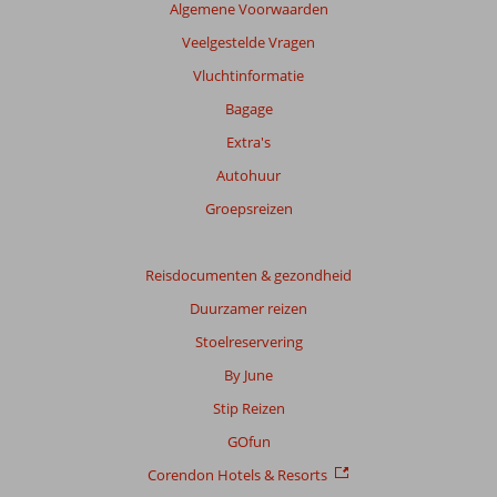
Algemene Voorwaarden
Meer
info
Veelgestelde Vragen
over
Vluchtinformatie
onze
beoordelingen.
Bagage
Extra's
Totale
Autohuur
score
Groepsreizen
Gebaseerd
op:
126
Reisdocumenten & gezondheid
beoordelingen
Duurzamer reizen
Stoelreservering
Scoreverdeling
By June
Algemene indruk
9,1
Eten
8,5
Stip Reizen
Ligging
9,2
Kamers
8,9
Service
9,3
Kindvriendelijk
8,2
GOfun
Prijs/kwaliteit
8,8
Wifi kwaliteit
7,9
Corendon Hotels & Resorts