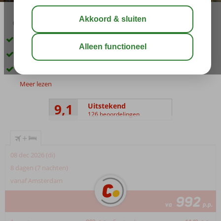
04:50
00:30
aug 34°
C
delen
bewaar
Prachtig, ruim opgezet complex
3 eigen privéstranden
Een miniclub én 3 kinderbaden
Meer lezen
9,1
Uitstekend
126 beoordelingen
+
08 dec 2026 (di)
8 dagen (7 nachten)
vanaf Amsterdam
992
va
p.p.