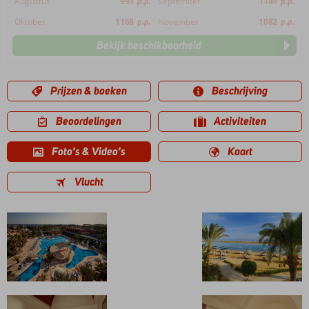
Augustus
993
p.p.
September
1149
p.p.
Oktober
1168
p.p.
November
1082
p.p.
Bekijk beschikbaarheid
Prijzen & boeken
Beschrijving
Beoordelingen
Activiteiten
Foto's & Video's
Kaart
Vlucht