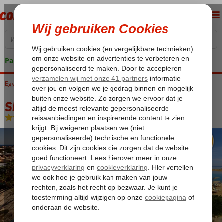
Pakketgarantie
Egypte
Home
Rode Zee
Hurghada
El Gouna
Sheraton Miramar
Sheraton Miramar
Ultra All Inclusive
-
Hotel