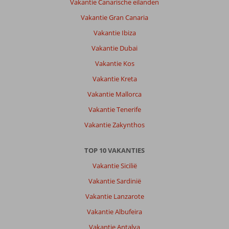
Vakantie Canarische eilanden
ondanks
het
Vakantie Gran Canaria
feit
Vakantie Ibiza
dat
wij
Vakantie Dubai
van
Vakantie Kos
te
voren
Vakantie Kreta
niet
Vakantie Mallorca
wisten
dat
Vakantie Tenerife
het
Vakantie Zakynthos
zwembad
verbouwd
wordt.
TOP 10 VAKANTIES
Personeel,
Vakantie Sicilië
ligging,
eten,
Vakantie Sardinië
akmers,...
Vakantie Lanzarote
bijna
100%
Vakantie Albufeira
perfect.
Vakantie Antalya