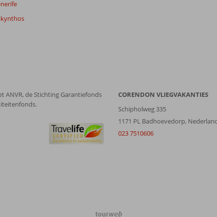
nerife
akynthos
et ANVR, de Stichting Garantiefonds
CORENDON VLIEGVAKANTIES
iteitenfonds.
Schipholweg 335
1171 PL Badhoevedorp, Nederlan
023 7510606
TourWeb