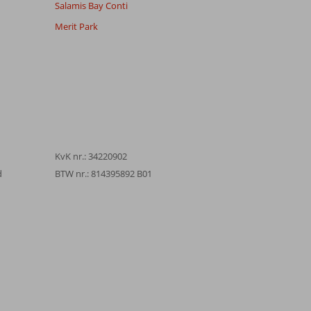
Salamis Bay Conti
Merit Park
KvK nr.: 34220902
d
BTW nr.: 814395892 B01