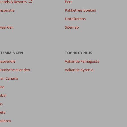
otels & Resorts
Pers
nspiratie
Pakketreis boeken
Hotelketens
waarden
Sitemap
ESTEMMINGEN
TOP 10 CYPRUS
aapverdië
Vakantie Famagusta
narische eilanden
Vakantie Kyrenia
ran Canaria
iza
ubai
os
eta
allorca