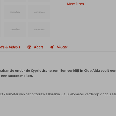
Meer lezen
o's & Video's
Kaart
Vlucht
vakantie onder de Cypriotische zon. Een verblijf in Club Alda voelt e
t een succes maken.
13 kilometer van het pittoreske Kyrenia. Ca. 3 kilometer verderop vindt u een