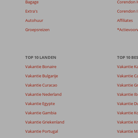
dan
Bagage
Corendon H
48
Extra's
Corendon I
maanden
worden
Autohuur
Affiliates
niet
Groepsreizen
*Actievoor
meer
weergegeven
om
de
relevantie
TOP 10 LANDEN
TOP 10 B
van
Vakantie Bonaire
Vakantie K
de
getoonde
Vakantie Bulgarije
Vakantie Ca
beoordelingen
Vakantie Curacao
Vakantie G
te
garanderen.
Vakantie Nederland
Vakantie Ib
Meer
Vakantie Egypte
Vakantie D
info
over
Vakantie Gambia
Vakantie K
onze
Vakantie Griekenland
Vakantie Kr
beoordelingen.
Vakantie Portugal
Vakantie M