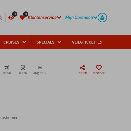
REGISTREER
CONTACT
0
0
Klantenservice
Mijn Corendon
CRUISES
SPECIALS
VLIEGTICKET
05:00
00:30
aug 35°
C
delen
bewaar
d
itrusbomen