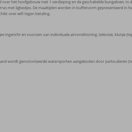
eld over het hoofgebouw met 1 verdieping en de geschakelde bungalows. In 
as met ligbedjes. De maaltijden worden in buffetvorm gepresenteerd in het
hikt over wifi tegen betaling.
s ingericht en voorzien van individuele airconditioning, televisie, kluisje 
trand wordt gemotoriseerde watersporten aangeboden door particulieren (te