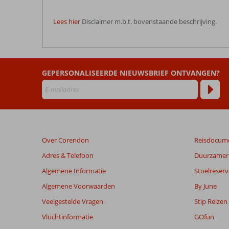
Lees hier
Disclaimer m.b.t. bovenstaande beschrijving.
De
beoordelingen
zijn
GEPERSONALISEERDE NIEUWSBRIEF ONTVANGEN?
door
onze
klanten
geschreven
na
hun
verblijf
Over Corendon
Reisdocum
in
Club
Adres & Telefoon
Duurzamer 
Alda
Algemene Informatie
Stoelreserv
Algemene Voorwaarden
By June
Beoordelingen
die
Veelgestelde Vragen
Stip Reizen
ouder
Vluchtinformatie
GOfun
zijn