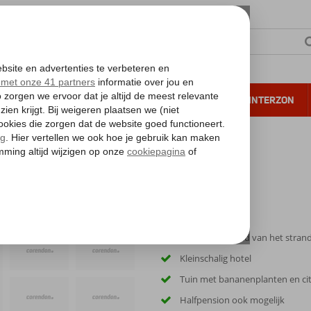
NTIE
VERRE REIZEN
ALL INCLUSIVE
WINTERZON
 annuleren*
Op korte afstand van het stran
Kleinschalig hotel
Tuin met bananenplanten en c
Halfpension ook mogelijk