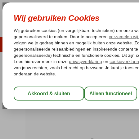
LAST MINUTE
ZOMER 2026
ZONVAKA
Pakketgarantie
Laagsteprijsgarantie*
Gratis
Cyprus
Home
Kyrenia
Club Alda
Club Alda
Logies en ontbijt
-
Hotel