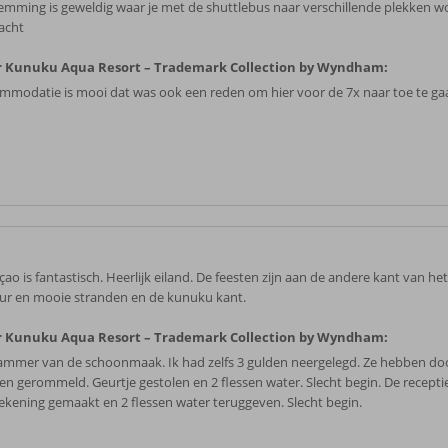
emming is geweldig waar je met de shuttlebus naar verschillende plekken w
acht
 Kunuku Aqua Resort – Trademark Collection by Wyndham:
mmodatie is mooi dat was ook een reden om hier voor de 7x naar toe te ga
ao is fantastisch. Heerlijk eiland. De feesten zijn aan de andere kant van het
ur en mooie stranden en de kunuku kant.
 Kunuku Aqua Resort – Trademark Collection by Wyndham:
jammer van de schoonmaak. Ik had zelfs 3 gulden neergelegd. Ze hebben do
len gerommeld. Geurtje gestolen en 2 flessen water. Slecht begin. De recepti
ekening gemaakt en 2 flessen water teruggeven. Slecht begin.