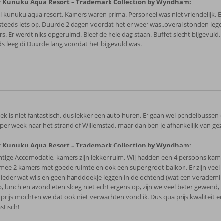
 Kunuku Aqua Resort – Trademark Collection by Wyndham:
l kunuku aqua resort. Kamers waren prima. Personeel was niet vriendelijk. B
steeds iets op. Duurde 2 dagen voordat het er weer was..overal stonden leg
rs. Er werdt niks opgeruimd. Bleef de hele dag staan. Buffet slecht bijgevuld
ds leeg di Duurde lang voordat het bijgevuld was.
lek is niet fantastisch, dus lekker een auto huren. Er gaan wel pendelbussen
 per week naar het strand of Willemstad, maar dan ben je afhankelijk van gez
 Kunuku Aqua Resort – Trademark Collection by Wyndham:
htige Accomodatie, kamers zijn lekker ruim. Wij hadden een 4 persoons kam
mee 2 kamers met goede ruimte en ook een super groot balkon. Er zijn ve
 ieder wat wils en geen handdoekje leggen in de ochtend (wat een verademin
op, lunch en avond eten sloeg niet echt ergens op, zijn we veel beter gewend
 prijs mochten we dat ook niet verwachten vond ik. Dus qua prijs kwaliteit e
stisch!