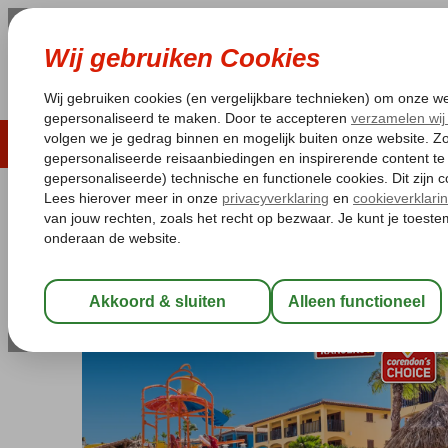
LAST MINUTE
ZOMER 2026
ZONVAKA
Pakketgarantie
Laagsteprijsgarantie*
Gratis
Curaçao
Home
Sint Willibrordus
Kunuku Aqua Resort – Trademark 
Kunuku Aqua Resort – Trademark
All Inclusive
-
Aparthotel