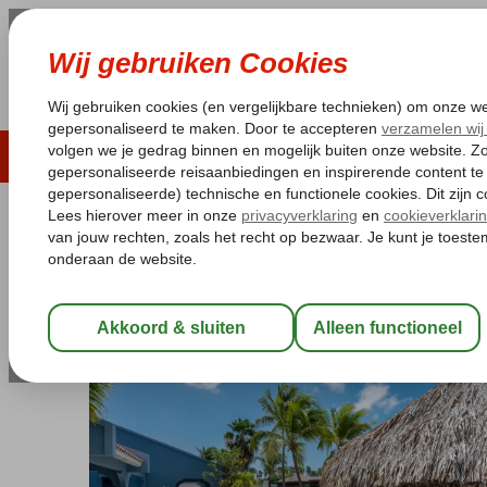
LAST MINUTE
ZOMER 2026
ZONVAKA
Pakketgarantie
Laagsteprijsgarantie*
Gratis
Bonaire
Home
Kralendijk
Blue Bonaire Boutique Resort
Blue Bonaire Boutique Resort
Logies
-
Hotel