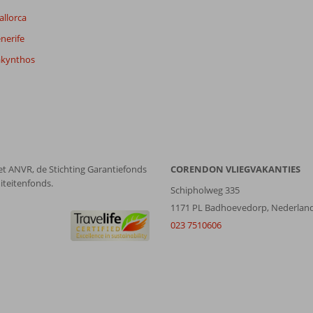
Filter reisgezelschap
Sorteren op
allorca
Alle
datum (nieuw > oud)
nerife
akynthos
et ANVR, de Stichting Garantiefonds
CORENDON VLIEGVAKANTIES
iteitenfonds.
Schipholweg 335
1171 PL Badhoevedorp, Nederlan
023 7510606