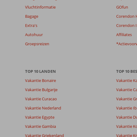
de
Vluchtinformatie
GOfun
relevantie
Bagage
Corendon H
van
de
Extra's
Corendon I
getoonde
Autohuur
Affiliates
beoordelingen
te
Groepsreizen
*Actievoor
garanderen.
Meer
info
over
TOP 10 LANDEN
TOP 10 B
onze
beoordelingen.
Vakantie Bonaire
Vakantie K
Vakantie Bulgarije
Vakantie Ca
Totale score
Scoreverdeling
8,2
Vakantie Curacao
Vakantie G
Algemene indruk
8,2
Eten
Gebaseerd op:
Ligging
8,2
Kamers
Vakantie Nederland
Vakantie Ib
54
Zeer goed
Service
7,6
Kindvriende
beoordelingen
Vakantie Egypte
Vakantie D
Prijs/kwaliteit
8,0
Wifi kwalite
Vakantie Gambia
Vakantie K
Vakantie Griekenland
Vakantie Kr