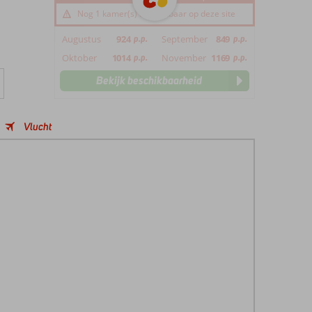
Nog 1 kamer(s) beschikbaar op deze site
Augustus
924
p.p.
September
849
p.p.
Oktober
1014
p.p.
November
1169
p.p.
Bekijk beschikbaarheid
Vlucht