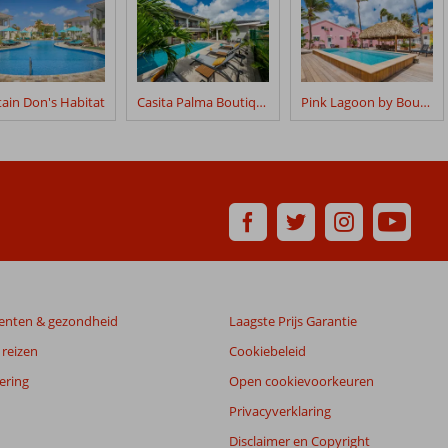
ain Don's Habitat
Casita Palma Boutique Resort
Pink Lagoon by Boutique Bonaire Unique Resorts
enten & gezondheid
Laagste Prijs Garantie
reizen
Cookiebeleid
ering
Open cookievoorkeuren
Privacyverklaring
Disclaimer en Copyright