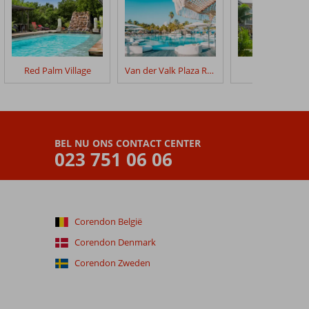
Red Palm Village
Van der Valk Plaza Royal Residence Bonaire
Resort Bonai
BEL NU ONS CONTACT CENTER
023 751 06 06
Corendon België
Corendon Denmark
Corendon Zweden