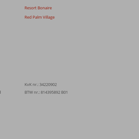
Resort Bonaire
Red Palm Village
KvK nr.: 34220902
d
BTW nr.: 814395892 B01