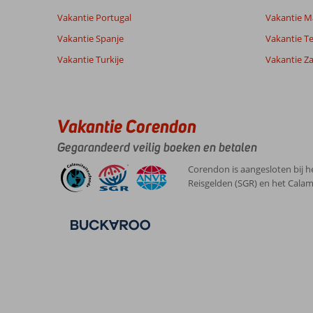
Ervaringen
Taal
Vakantie Portugal
Vakantie M
van onze
Nederlands (NL) (48)
klanten
Vakantie Spanje
Vakantie Te
Vakantie Turkije
Vakantie Z
9,0
Bonaire
Algemene indruk
9
is
Ligging
10
Danielle
een
Vakantie Corendon
Service
9
Belgie
heerlijk
Prijs/kwaliteit
9
Gegarandeerd veilig boeken en betalen
chill
Met partner
Eten
-
eiland.
,
Kamers
8
Corendon is aangesloten bij h
Geen
09 juni 2026
Kindvriendelijk
-
Reisgelden (SGR) en het Calam
haast,
Wifi kwaliteit
8
geen
drukte!
Rilèks!
Over
Blue
Bonaire
Boutique