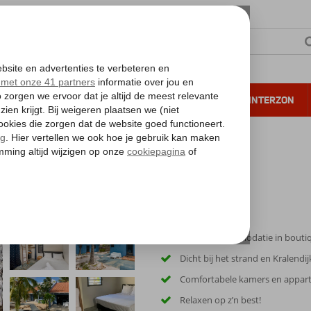
NTIE
VERRE REIZEN
ALL INCLUSIVE
WINTERZON
 annuleren*
Trendy accommodatie in boutiqu
Dicht bij het strand en Kralendij
Comfortabele kamers en appa
Relaxen op z’n best!