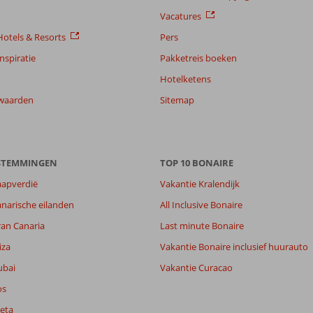
Vacatures
otels & Resorts
Pers
nspiratie
Pakketreis boeken
Hotelketens
waarden
Sitemap
ESTEMMINGEN
TOP 10 BONAIRE
aapverdië
Vakantie Kralendijk
narische eilanden
All Inclusive Bonaire
ran Canaria
Last minute Bonaire
-
8,3
iza
Vakantie Bonaire inclusief huurauto
lijk
7,7
ubai
Vakantie Curacao
it
8,5
os
eta