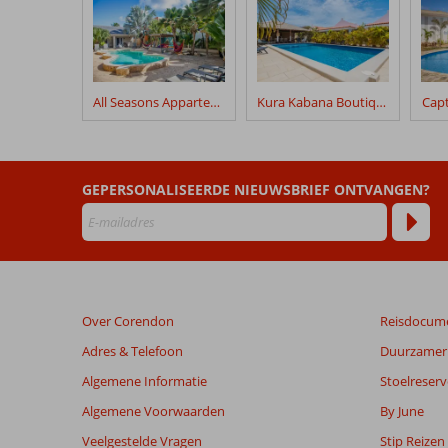
geschreven
na
hun
verblijf
in
All Seasons Appartementen
Kura Kabana Boutique Resort
Capt
Blue
Bonaire
Boutique
Resort
GEPERSONALISEERDE NIEUWSBRIEF ONTVANGEN?
Beoordelingen
die
ouder
zijn
dan
Over Corendon
Reisdocum
48
maanden
Adres & Telefoon
Duurzamer 
worden
Algemene Informatie
Stoelreserv
niet
meer
Algemene Voorwaarden
By June
weergegeven
Veelgestelde Vragen
Stip Reizen
om