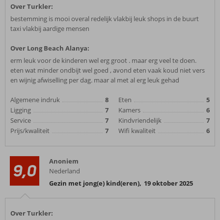
Over Turkler:
bestemming is mooi overal redelijk vlakbij leuk shops in de buurt
taxi vlakbij aardige mensen
Over Long Beach Alanya:
erm leuk voor de kinderen wel erg groot . maar erg veel te doen.
eten wat minder ondbijt wel goed , avond eten vaak koud niet vers
en wijnig afwiselling per dag. maar al met al erg leuk gehad
Algemene indruk
8
Eten
5
Ligging
7
Kamers
6
Service
7
Kindvriendelijk
7
Prijs/kwaliteit
7
Wifi kwaliteit
6
Anoniem
9,0
Nederland
Gezin met jong(e) kind(eren)
,
19 oktober 2025
Over Turkler: