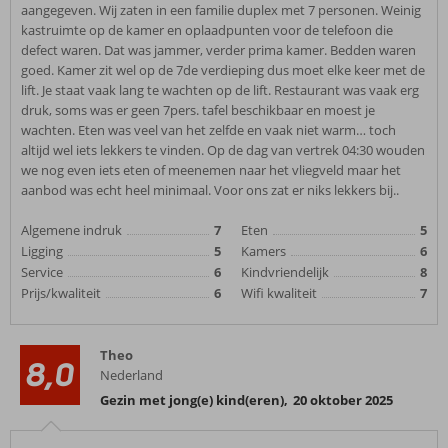
aangegeven. Wij zaten in een familie duplex met 7 personen. Weinig
kastruimte op de kamer en oplaadpunten voor de telefoon die
defect waren. Dat was jammer, verder prima kamer. Bedden waren
goed. Kamer zit wel op de 7de verdieping dus moet elke keer met de
lift. Je staat vaak lang te wachten op de lift. Restaurant was vaak erg
druk, soms was er geen 7pers. tafel beschikbaar en moest je
wachten. Eten was veel van het zelfde en vaak niet warm… toch
altijd wel iets lekkers te vinden. Op de dag van vertrek 04:30 wouden
we nog even iets eten of meenemen naar het vliegveld maar het
aanbod was echt heel minimaal. Voor ons zat er niks lekkers bij..
Algemene indruk
7
Eten
5
Ligging
5
Kamers
6
Service
6
Kindvriendelijk
8
Prijs/kwaliteit
6
Wifi kwaliteit
7
Theo
8,0
Nederland
Gezin met jong(e) kind(eren)
,
20 oktober 2025