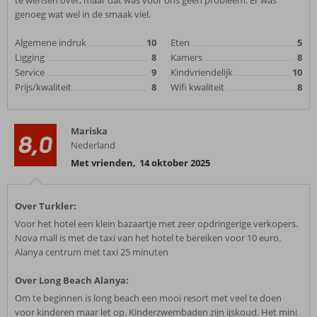
te wensen over, maar dat was voor ons geen probleem. Er was
genoeg wat wel in de smaak viel.
Algemene indruk
10
Eten
5
Ligging
8
Kamers
8
Service
9
Kindvriendelijk
10
Prijs/kwaliteit
8
Wifi kwaliteit
8
Mariska
8,0
Nederland
Met vrienden
,
14 oktober 2025
Over Turkler:
Voor het hotel een klein bazaartje met zeer opdringerige verkopers.
Nova mall is met de taxi van het hotel te bereiken voor 10 euro.
Alanya centrum met taxi 25 minuten
Over Long Beach Alanya:
Om te beginnen is long beach een mooi resort met veel te doen
voor kinderen maar let op. Kinderzwembaden zijn ijskoud. Het mini