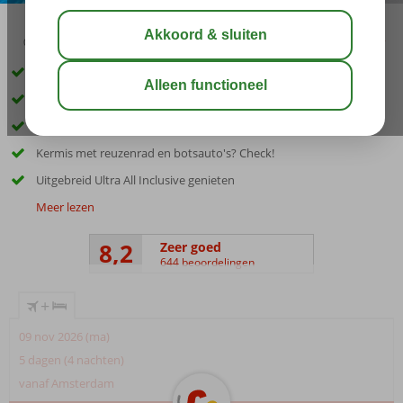
03:45
aug 33°
C
delen
bewaar
Fantastisch en levendig familiehotel
Met privézandstrand en pier
Luxe kamers, villa's, suites en chalets
Kermis met reuzenrad en botsauto's? Check!
Uitgebreid Ultra All Inclusive genieten
Meer lezen
8,2
Zeer goed
644 beoordelingen
+
09 nov 2026 (ma)
5 dagen (4 nachten)
vanaf Amsterdam