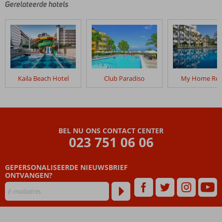
Gerelateerde hotels
Kaila Beach Hotel
Club Paradiso
My Home Res
BEL NU ONS CONTACT CENTER
023 751 06 06
GEPERSONALISEERDE NIEUWSBRIEF
ONTVANGEN?