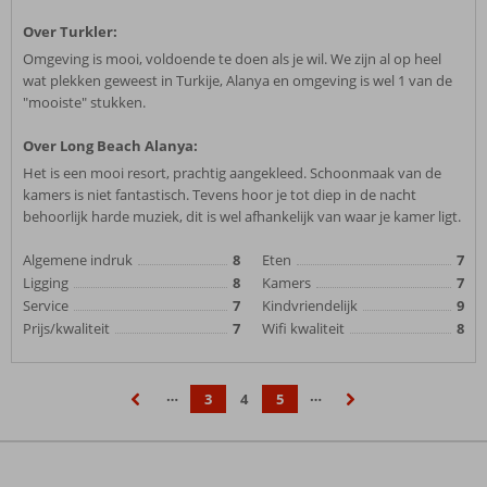
Over Turkler:
Omgeving is mooi, voldoende te doen als je wil. We zijn al op heel
wat plekken geweest in Turkije, Alanya en omgeving is wel 1 van de
"mooiste" stukken.
Over Long Beach Alanya:
Het is een mooi resort, prachtig aangekleed. Schoonmaak van de
kamers is niet fantastisch. Tevens hoor je tot diep in de nacht
behoorlijk harde muziek, dit is wel afhankelijk van waar je kamer ligt.
Algemene indruk
8
Eten
7
Ligging
8
Kamers
7
Service
7
Kindvriendelijk
9
Prijs/kwaliteit
7
Wifi kwaliteit
8
…
…
3
4
5
‹
›