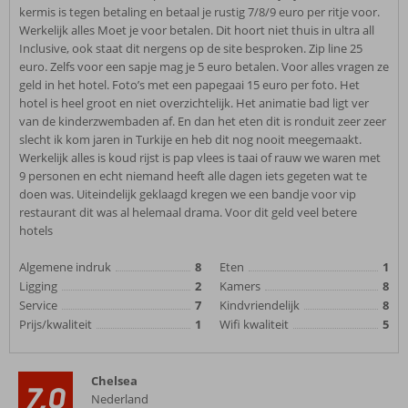
kermis is tegen betaling en betaal je rustig 7/8/9 euro per ritje voor.
Werkelijk alles Moet je voor betalen. Dit hoort niet thuis in ultra all
Inclusive, ook staat dit nergens op de site besproken. Zip line 25
euro. Zelfs voor een sapje mag je 5 euro betalen. Voor alles vragen ze
geld in het hotel. Foto’s met een papegaai 15 euro per foto. Het
hotel is heel groot en niet overzichtelijk. Het animatie bad ligt ver
van de kinderzwembaden af. En dan het eten dit is ronduit zeer zeer
slecht ik kom jaren in Turkije en heb dit nog nooit meegemaakt.
Werkelijk alles is koud rijst is pap vlees is taai of rauw we waren met
9 personen en echt niemand heeft alle dagen iets gegeten wat te
doen was. Uiteindelijk geklaagd kregen we een bandje voor vip
restaurant dit was al helemaal drama. Voor dit geld veel betere
hotels
Algemene indruk
8
Eten
1
Ligging
2
Kamers
8
Service
7
Kindvriendelijk
8
Prijs/kwaliteit
1
Wifi kwaliteit
5
Chelsea
7,0
Nederland