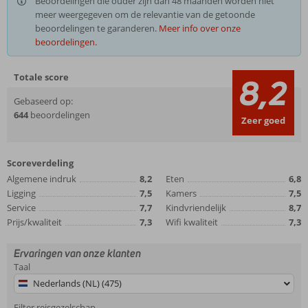
Beoordelingen die ouder zijn dan 48 maanden worden niet
meer weergegeven om de relevantie van de getoonde
beoordelingen te garanderen.
Meer info over onze
beoordelingen.
Totale score
8,2
Gebaseerd op:
644
beoordelingen
Zeer goed
Scoreverdeling
Algemene indruk
8,2
Eten
6,8
Ligging
7,5
Kamers
7,5
Service
7,7
Kindvriendelijk
8,7
Prijs/kwaliteit
7,3
Wifi kwaliteit
7,3
Ervaringen van onze klanten
Taal
Nederlands (NL) (475)
Filter reisgezelschap