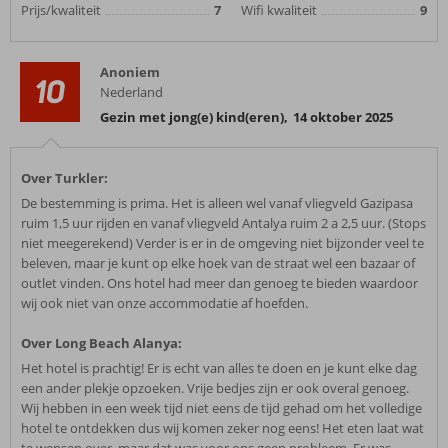
Prijs/kwaliteit
7
Wifi kwaliteit
9
Anoniem
10
Nederland
Gezin met jong(e) kind(eren)
,
14 oktober 2025
Over Turkler:
De bestemming is prima. Het is alleen wel vanaf vliegveld Gazipasa
ruim 1,5 uur rijden en vanaf vliegveld Antalya ruim 2 a 2,5 uur. (Stops
niet meegerekend) Verder is er in de omgeving niet bijzonder veel te
beleven, maar je kunt op elke hoek van de straat wel een bazaar of
outlet vinden. Ons hotel had meer dan genoeg te bieden waardoor
wij ook niet van onze accommodatie af hoefden.
Over Long Beach Alanya:
Het hotel is prachtig! Er is echt van alles te doen en je kunt elke dag
een ander plekje opzoeken. Vrije bedjes zijn er ook overal genoeg.
Wij hebben in een week tijd niet eens de tijd gehad om het volledige
hotel te ontdekken dus wij komen zeker nog eens! Het eten laat wat