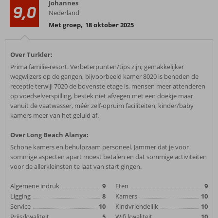
Johannes
9,0
Nederland
Met groep
,
18 oktober 2025
Over Turkler:
Prima familie-resort. Verbeterpunten/tips zijn; gemakkelijker
wegwijzers op de gangen, bijvoorbeeld kamer 8020 is beneden de
receptie terwijl 7020 de bovenste etage is, mensen meer attenderen
op voedselverspilling, bestek niet afvegen met een doekje maar
vanuit de vaatwasser, méér zelf-opruim faciliteiten, kinder/baby
kamers meer van het geluid af.
Over Long Beach Alanya:
Schone kamers en behulpzaam personeel. Jammer dat je voor
sommige aspecten apart moest betalen en dat sommige activiteiten
voor de allerkleinsten te laat van start gingen.
Algemene indruk
9
Eten
9
Ligging
8
Kamers
10
Service
10
Kindvriendelijk
10
Prijs/kwaliteit
5
Wifi kwaliteit
10