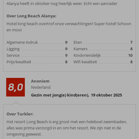
Alanya heeft in oktober nog heerlijk weer. Echt een aanrader
Over Long Beach Alanya:
Hotel long beach overtrof onze verwachtingen! Super hotel! Schoon
en mooi
Algemene indruk
9
Eten
7
Ligging
9
Kamers
8
Service
9
Kindvriendelijk
10
Prijs/kwaliteit
8
Wifi kwaliteit
8
Anoniem
8,0
Nederland
Gezin met jong(e) kind(eren)
,
19 oktober 2025
Over Turkler:
Het resort Long Beach is erg groot met een heleboel zwembaden,
alles was prima verzorgd in en om het resort. We zijn niet in de
omgeving geweest.