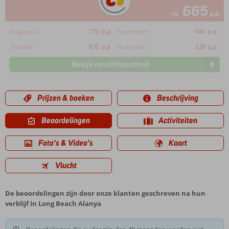
665
va
p.p.
Augustus
773
p.p.
September
684
p.p.
Oktober
675
p.p.
November
529
p.p.
Bekijk beschikbaarheid
Prijzen & boeken
Beschrijving
Beoordelingen
Activiteiten
Foto's & Video's
Kaart
Vlucht
De beoordelingen zijn door onze klanten geschreven na hun
verblijf in Long Beach Alanya