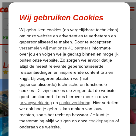
Pakketgarantie
Turkije
Home
Turkse Riviera
Alanya
Turkler
Long Beach Alanya
Long Beach Alanya
Ultra All Inclusive
-
Hotel