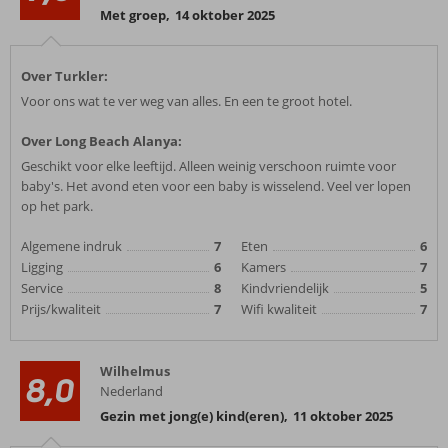
Met groep
,
14 oktober 2025
Over Turkler:
Voor ons wat te ver weg van alles. En een te groot hotel.
Over Long Beach Alanya:
Geschikt voor elke leeftijd. Alleen weinig verschoon ruimte voor
baby's. Het avond eten voor een baby is wisselend. Veel ver lopen
op het park.
Algemene indruk
7
Eten
6
Ligging
6
Kamers
7
Service
8
Kindvriendelijk
5
Prijs/kwaliteit
7
Wifi kwaliteit
7
Wilhelmus
8,0
Nederland
Gezin met jong(e) kind(eren)
,
11 oktober 2025