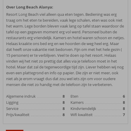
Over Long Beach Alanya:
Resort Long Beach viel alleen qua eten tegen. Bediening was erg
traag om het eten te bereiden, vaak lege schalen, eten was ook niet
het warm. Lege borden bleven vaak lang op tafel staan waardoor de
tafel op een gegeven moment erg vol werd. Personeel buiten de
restaurants erg vriendelijk. Kamers en hotel waren schoon en netjes.
Helaas kraakte ons bed erg en we hoorden de weg heel erg. Maar
dat heeft onze vakantie niet bedorven. Fijn om met het hele gezin (
15 personen) er te verblijven. Veel te doen op het resort. Helaas
vinden wij het niet zo prettig dat alles via je telefoon moet in het
hotel. Maar dat zal de tegenwoordige tijd zijn. Liever hebben wij nog
even een plattegrond en info op papier. Die zijn er niet meer, ook
niet als je erom vraagt dus dat zou wel iets zijn om voor oudere
mensen die niet zo handig met de telefoon zijn te verbeteren.
Algemene indruk
8
Eten
6
Ligging
8
Kamers
8
Service
8
Kindvriendelijk
8
Prijs/kwaliteit
8
Wifi kwaliteit
7