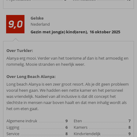
Gelske
9,0
Nederland
Gezin met jong(e) kind(eren)
,
16 oktober 2025
Over Turkler:
Alanya erg mooi. Verder van het toerisme af dan is het armoedig en
rommelig. Mooie stranden en heerlijk weer.
Over Long Beach Alanya:
Long beach Alanya is een zeer groot resort. Als je dit geen probleem
vooral heen gaan. We hadden een nette kamer en het personeel
was vriendelijk. Nadeel van all inclusive is dat dit concept het
slechtste in mensen naar boven haalt en dat men inhalig wordt als
het om eten gaat.
Algemene indruk
9
Eten
7
Ligging
6
Kamers
8
Service
8
Kindvriendelijk
9