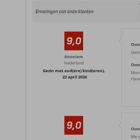
Ervaringen van onze klanten
9,0
Over
Geno
Anoniem
Nederland
Over
Gezin met oud(ere) kind(eren)
,
Mooi
22 april 2026
Fijn
9,0
Over
We z