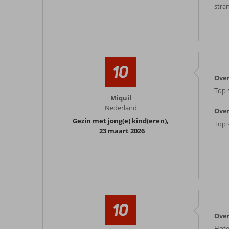
stra
10
Over
Top 
Miquil
Nederland
Over
Gezin met jong(e) kind(eren)
,
Top 
23 maart 2026
10
Over
Hote