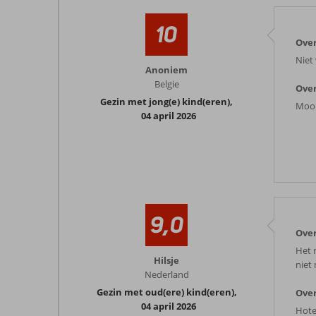
10
Over
Niet
Anoniem
Belgie
Over
Gezin met jong(e) kind(eren)
,
Mooi
04 april 2026
9,0
Over
Het 
Hilsje
niet
Nederland
Gezin met oud(ere) kind(eren)
,
Over
04 april 2026
Hote