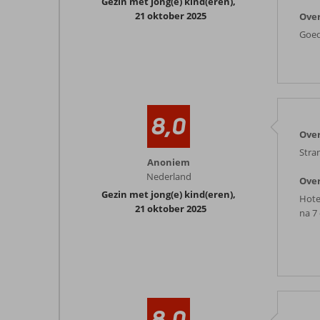
Gezin met jong(e) kind(eren)
,
21 oktober 2025
Over
Goed
8,0
Over
Stra
Anoniem
Nederland
Over
Gezin met jong(e) kind(eren)
,
Hote
21 oktober 2025
na 7 
8,0