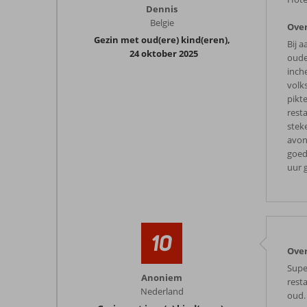
Dennis
Belgie
Over
Gezin met oud(ere) kind(eren)
,
Bij 
24 oktober 2025
oude
inch
volk
pikt
rest
steke
avon
goed
uur 
10
Over
Supe
Anoniem
rest
Nederland
oud.