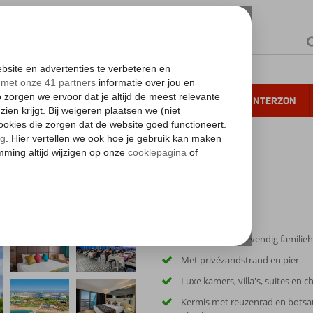
NTIE
VERRE REIZEN
ALL INCLUSIVE
WINTERZON
 annuleren*
Fantastisch en levendig familieh
Met privézandstrand en pier
Luxe kamers, villa's, suites en c
Kermis met reuzenrad en botsa