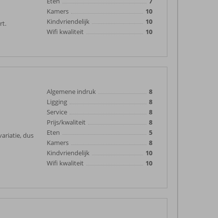
Eten
7
Kamers
10
Kindvriendelijk
10
rt.
Wifi kwaliteit
10
Algemene indruk
8
Ligging
8
Service
8
Prijs/kwaliteit
8
Eten
5
ariatie, dus
Kamers
8
Kindvriendelijk
10
Wifi kwaliteit
10