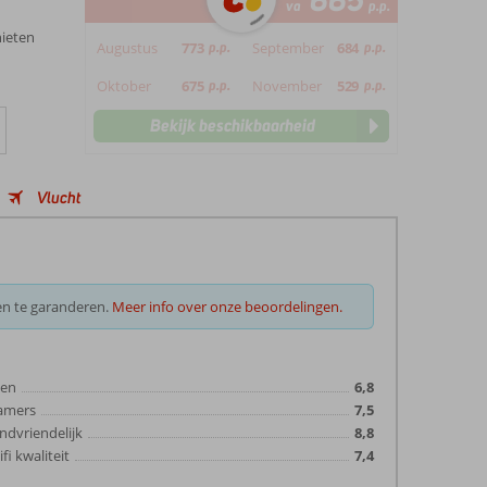
665
va
p.p.
nieten
Augustus
773
p.p.
September
684
p.p.
Oktober
675
p.p.
November
529
p.p.
Bekijk beschikbaarheid
Vlucht
en te garanderen.
Meer info over onze beoordelingen.
ten
6,8
amers
7,5
ndvriendelijk
8,8
fi kwaliteit
7,4