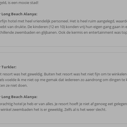
geld, is een mooie stad!
 Long Beach Alanya:
rfijn hotel met heel vriendelijk personeel. Het is heel ruim aangelegd, waard
 hebt van drukte. De kinderen (12 en 10) konden vrij hun eigen gang gaan in 
chillende zwembaden en glijbanen. Ook de kermis en entertainment was top
 Turkler:
t resort was het geweldig. Buiten het resort was het niet fijn om te winkelen.
els voelde ik me niet op me gemak dat iedereen zo aandrong om dingen te
en ze niet doen.
 Long Beach Alanya:
rachtig hotel je heb er van alles. Je resort hoeft je niet af genoeg eet geleg
 winkel zwembaden het is er geweldig. Zelfs al is het weer slecht.