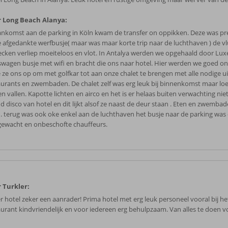
 Long Beach Alanya:
aankomst aan de parking in Köln kwam de transfer on oppikken. Deze was pr
 afgedankte werfbusje( maar was maar korte trip naar de luchthaven ) de v
ecken verliep moeiteloos en vlot. In Antalya werden we opgehaald door Lux
swagen busje met wifi en bracht die ons naar hotel. Hier werden we goed o
e ze ons op om met golfkar tot aan onze chalet te brengen met alle nodige ui
aurants en zwembaden. De chalet zelf was erg leuk bij binnenkomst maar loe
n vallen. Kapotte lichten en airco en het is er helaas buiten verwachting niet 
d disco van hotel en dit lijkt alsof ze naast de deur staan . Eten en zwembade
. terug was ook oke enkel aan de luchthaven het busje naar de parking was d
gewacht en onbeschofte chauffeurs.
 Turkler:
r hotel zeker een aanrader! Prima hotel met erg leuk personeel vooral bij het
aurant kindvriendelijk en voor iedereen erg behulpzaam. Van alles te doen v