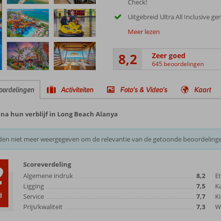
Check!
Uitgebreid Ultra All Inclusive ge
Meer lezen
8,2
Zeer goed
645 beoordelingen
oordelingen
Activiteiten
Foto's & Video's
Kaart
na hun verblijf in Long Beach Alanya
den niet meer weergegeven om de relevantie van de getoonde beoordeling
Scoreverdeling
2
Algemene indruk
8,2
E
Ligging
7,5
K
d
Service
7,7
Ki
Prijs/kwaliteit
7,3
Wi