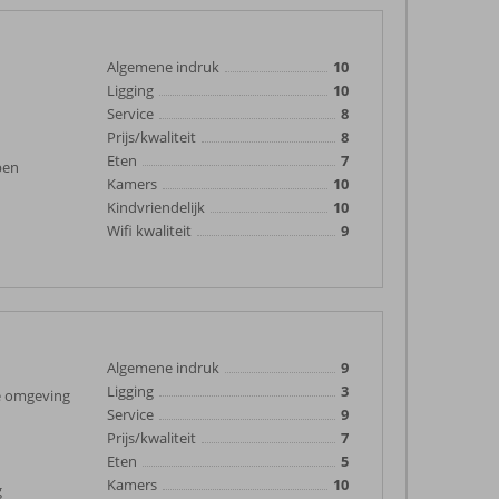
Algemene indruk
10
Ligging
10
Service
8
Prijs/kwaliteit
8
Eten
7
pen
Kamers
10
Kindvriendelijk
10
Wifi kwaliteit
9
Algemene indruk
9
Ligging
3
de omgeving
Service
9
Prijs/kwaliteit
7
Eten
5
Kamers
10
g