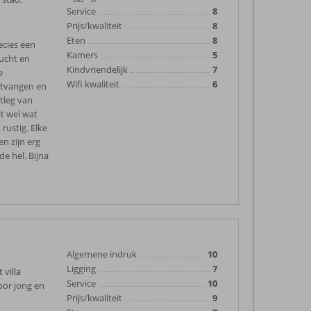
Service
8
Prijs/kwaliteit
8
Eten
8
ecies een
Kamers
5
lucht en
Kindvriendelijk
7
e
Wifi kwaliteit
6
ntvangen en
tleg van
t wel wat
rustig. Elke
n zijn erg
e hel. Bijna
Algemene indruk
10
Ligging
7
 villa
Service
10
oor jong en
Prijs/kwaliteit
9