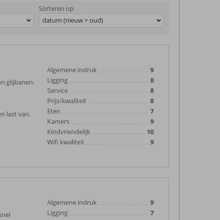
Sorteren op
datum (nieuw > oud)
Algemene indruk
9
Ligging
8
n glijbanen.
Service
8
Prijs/kwaliteit
8
Eten
7
n last van.
Kamers
9
Kindvriendelijk
10
Wifi kwaliteit
9
Algemene indruk
9
Ligging
7
snel