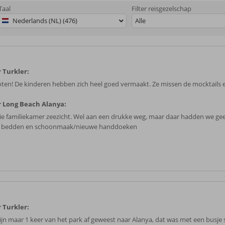
Taal
Filter reisgezelschap
Nederlands (NL) (476)
Alle
 Turkler:
ten! De kinderen hebben zich heel goed vermaakt. Ze missen de mocktails e
 Long Beach Alanya:
e familiekamer zeezicht. Wel aan een drukke weg, maar daar hadden we gee
e bedden en schoonmaak/nieuwe handdoeken
 Turkler:
ijn maar 1 keer van het park af geweest naar Alanya, dat was met een busje 