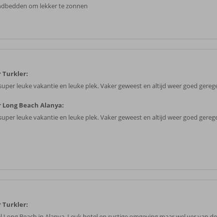
ndbedden om lekker te zonnen
 Turkler:
super leuke vakantie en leuke plek. Vaker geweest en altijd weer goed gereg
 Long Beach Alanya:
super leuke vakantie en leuke plek. Vaker geweest en altijd weer goed gereg
 Turkler:
l Long Beach in Alanya. Leuk hotel en rustige omgeving maar wel ver van de