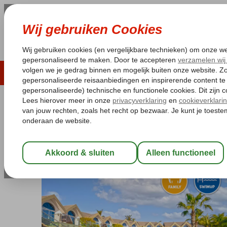
LAST MINUTE
ZOMER 2026
ZONVAKA
Pakketgarantie
Laagsteprijsgarantie*
Gratis
Turkije
Home
Turkse Riviera
Alanya
Turkler
Long Beach Alanya
Long Beach Alanya
Ultra All Inclusive
-
Hotel