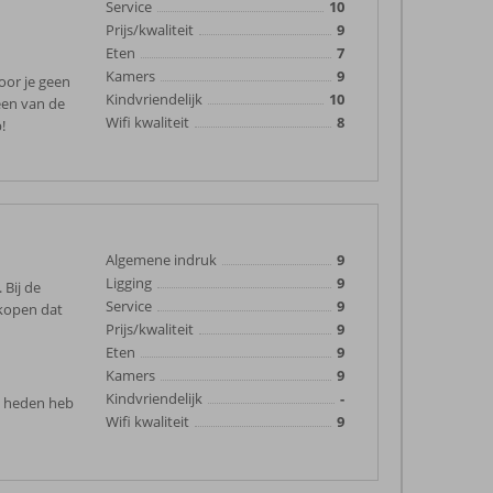
Service
10
Prijs/kwaliteit
9
Eten
7
Kamers
9
oor je geen
Kindvriendelijk
10
een van de
Wifi kwaliteit
8
!
Algemene indruk
9
Ligging
9
 Bij de
Service
9
 kopen dat
Prijs/kwaliteit
9
Eten
9
Kamers
9
Kindvriendelijk
-
en heden heb
Wifi kwaliteit
9