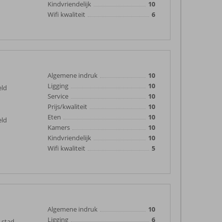
Kindvriendelijk
10
Wifi kwaliteit
6
Algemene indruk
10
Ligging
10
eld
Service
10
Prijs/kwaliteit
10
Eten
10
eld
Kamers
10
Kindvriendelijk
10
Wifi kwaliteit
5
Algemene indruk
10
Ligging
6
 stad.