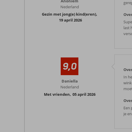
Anoniem
gere
Nederland
Gezin met jong(e) kind(eren)
,
Over
19 april 2026
Supe
last
vers
9,0
Over
In he
Daniella
wink
Nederland
moet
Met vrienden
,
05 april 2026
Over
Een p
je en