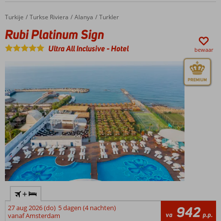
Meerdere
Turkije
Rubi Platinum Sign
Home
Turkse Riviera
Alanya
Turkler
restaurants
Rubi Platinum Sign
24 uur
per dag
Ultra All Inclusive
-
Hotel
bewaar
eten en
drinken
+
27 aug 2026 (do)
5 dagen (4 nachten)
942
va
p.p.
vanaf Amsterdam