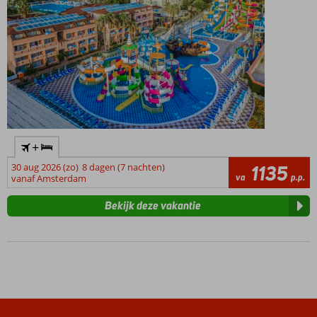
+
30 aug 2026 (zo)
8 dagen (7 nachten)
1135
va
p.p.
vanaf Amsterdam
Bekijk deze vakantie