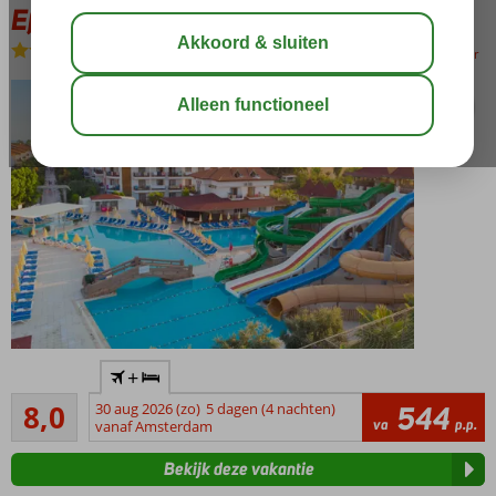
Eftalia Village
All Inclusive
-
Hotel
bewaar
Familiehotel
+
met
Zeer goed
privéstrand,
8,0
30 aug 2026 (zo)
5 dagen (4 nachten)
544
196
va
p.p.
waterglijbanen
vanaf Amsterdam
beoordelingen
en fijne
Bekijk deze vakantie
(familie)kamers