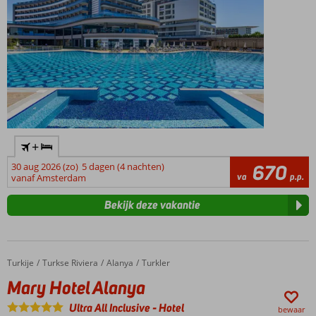
activiteiten,
een kidsclub
en heerlijke
spa
Ultra All
Inclusive
met
24/7
drankjes
+
30 aug 2026 (zo)
5 dagen (4 nachten)
670
va
p.p.
vanaf Amsterdam
Bekijk deze vakantie
Turkije
Mary Hotel Alanya
Home
Turkse Riviera
Alanya
Turkler
Mary Hotel Alanya
Ultra All Inclusive
-
Hotel
bewaar