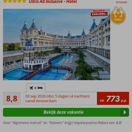
Ultra All Inclusive
-
Hotel
bewaar
en
botsauto's?
Check!
Uitgebreid
Ultra All
Inclusive
genieten
Luxe 5-
+
sterren
Aanrader
hotel
8,8
03 sep 2026 (do)
5 dagen (4 nachten)
773
215
va
p.p.
vlak bij
vanaf Amsterdam
beoordelingen
het
Bekijk deze vakantie
strand
Zwembad
Voor “Algemene indruk” en “Kamers” krijgt Haydarpasha Palace een 8,8!
met
glijbanen