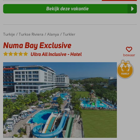
Bekijk deze vakantie
Turkije
Numa Bay Exclusive
Home
Turkse Riviera
Alanya
Turkler
Numa Bay Exclusive
Ultra All Inclusive
-
Hotel
bewaar