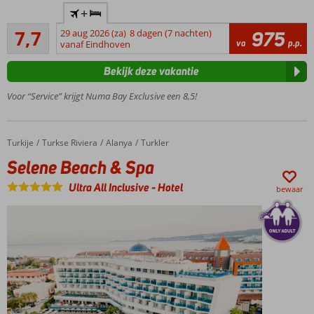
Direct aan
+
het
Goed
privéstrand
7,7
29 aug 2026 (za)
8 dagen (7 nachten)
975
13
va
p.p.
vanaf Eindhoven
Aquapark
beoordelingen
met
Bekijk deze vakantie
glijbanen
Meerdere
Voor “Service” krijgt Numa Bay Exclusive een 8,5!
restaurants
en bars
Swim-
Turkije
Selene Beach & Spa
Home
Turkse Riviera
Alanya
Turkler
up
Selene Beach & Spa
kamers
Genieten
Ultra All Inclusive
-
Hotel
bewaar
o.b.v.
Ultra All
Inclusive