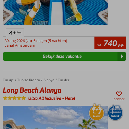
+
30 aug 2026 (zo)
6 dagen (5 nachten)
740
va
p.p.
vanaf Amsterdam
Bekijk deze vakantie
Turkije
Long Beach Alanya
Home
Turkse Riviera
Alanya
Turkler
Long Beach Alanya
Ultra All Inclusive
-
Hotel
bewaar