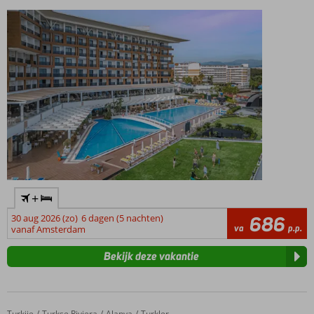
+
30 aug 2026 (zo)
6 dagen (5 nachten)
686
va
p.p.
vanaf Amsterdam
Bekijk deze vakantie
Turkije
Lonicera West Hotel
Home
Turkse Riviera
Alanya
Turkler