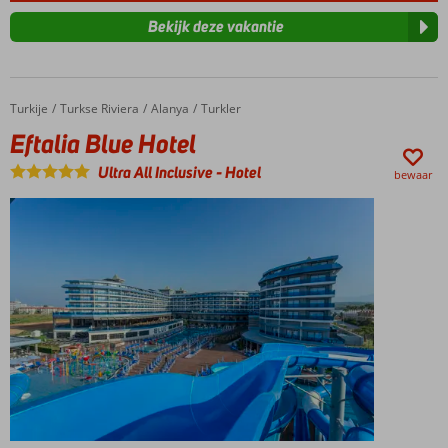
Bekijk deze vakantie
Turkije
Eftalia Blue Hotel
Home
Turkse Riviera
Alanya
Turkler
Eftalia Blue Hotel
Ultra All Inclusive
-
Hotel
bewaar