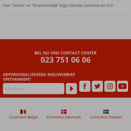
op!
Voor “Service” en “Kindvriendelijk” krijgt Globales Gardenia een 9,0!
Nooit
vervelen,
het hotel
biedt veel
faciliteiten
Nabij het
centrum
van
BEL NU ONS CONTACT CENTER
023 751 06 06
Fuengirola
Genieten
van All
GEPERSONALISEERDE NIEUWSBRIEF
Inclusive
ONTVANGEN?
Corendon België
Corendon Denmark
Corendon Zweden