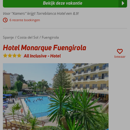
Treinstation
Bekijk deze vakantie
om de hoek
Voor “Kamers” krijgt Torreblanca Hotel een 8,9!
Snel in
Torremolinos
6 recente boekingen
of Malaga
Heerlijke
Spanje
Hotel Monarque Fuengirola
Home
Costa del Sol
Fuengirola
tuin met 2
zwembaden
Hotel Monarque Fuengirola
All
All Inclusive
-
Hotel
bewaar
inclusive
genieten!