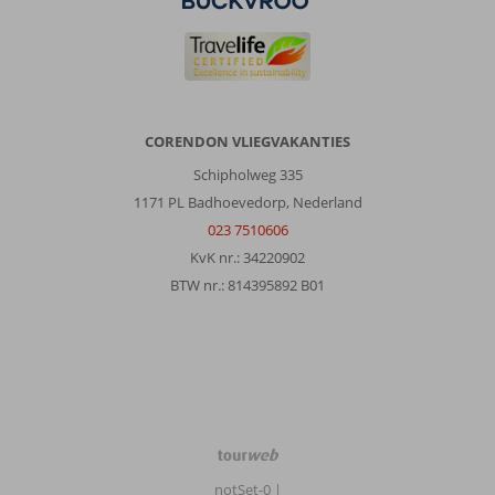
CORENDON VLIEGVAKANTIES
Schipholweg 335
1171 PL Badhoevedorp, Nederland
023 7510606
KvK nr.: 34220902
BTW nr.: 814395892 B01
TourWeb
©
notSet-0
|