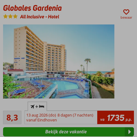
met
Globales Gardenia
o.a.
een
All Inclusive
-
Hotel
bewaar
sauna
en
Turks
bad
Fuengirola
makkelijk
te
bereiken
met de
bus
Zelfde
management
als het
Comfortabel
populaire
+
3-sterren
Hotel
Zeer goed
hotel
8,3
13 aug 2026 (do)
8 dagen (7 nachten)
1735
Torreblanca
12
va
p.p.
vanaf Eindhoven
Wandel
beoordelingen
zo het
Bekijk deze vakantie
strand