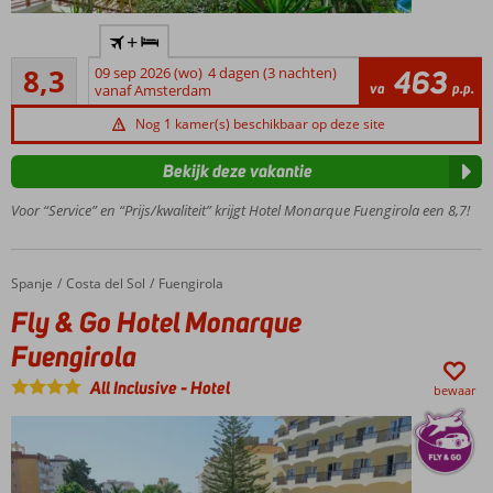
Op
+
loopafstand
Zeer goed
van het
8,3
09 sep 2026 (wo)
4 dagen (3 nachten)
463
34
va
p.p.
strand
vanaf Amsterdam
beoordelingen
In de
Nog 1 kamer(s) beschikbaar op deze site
avond
wandelen
Bekijk deze vakantie
over de
boulevard
Voor “Service” en “Prijs/kwaliteit” krijgt Hotel Monarque Fuengirola een 8,7!
Spa
Center
met
Spanje
Fly & Go Hotel Monarque Fuengirola
Home
Costa del Sol
Fuengirola
o.a.
Fly & Go Hotel Monarque
een
sauna
Fuengirola
en
All Inclusive
-
Hotel
Turks
bewaar
bad
Fuengirola
makkelijk
te