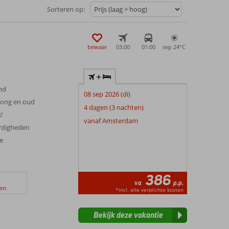
Sorteren op:
bewaar
03:00
01:00
sep 24°
C
+
nd
08 sep 2026 (di)
 jong en oud
4 dagen (3 nachten)
!
vanaf Amsterdam
ardigheden
ve
386
va
p.p.
en
*incl. alle verplichte kosten
Bekijk deze vakantie