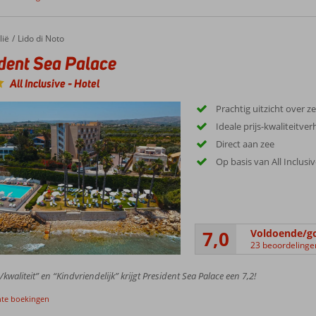
lië
Lido di Noto
dent Sea Palace
All Inclusive
-
Hotel
Prachtig uitzicht over z
Ideale prijs-kwaliteitve
Direct aan zee
Op basis van All Inclusi
7,0
Voldoende/g
23 beoordelinge
/kwaliteit” en “Kindvriendelijk” krijgt President Sea Palace een 7,2!
nte boekingen