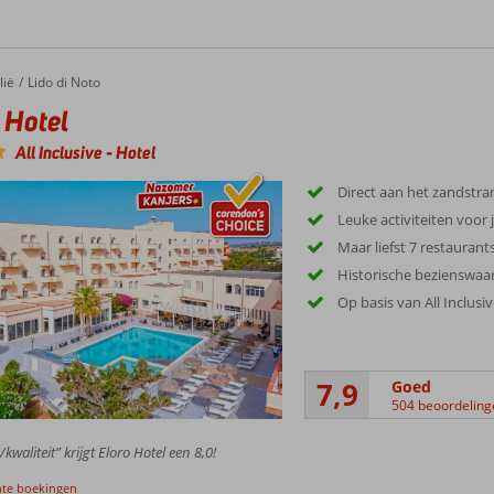
lië
Lido di Noto
 Hotel
All Inclusive
-
Hotel
Direct aan het zandstra
Leuke activiteiten voor
Maar liefst 7 restaurants
Historische bezienswa
Op basis van All Inclusi
7,9
Goed
504 beoordeling
/kwaliteit” krijgt Eloro Hotel een 8,0!
nte boekingen