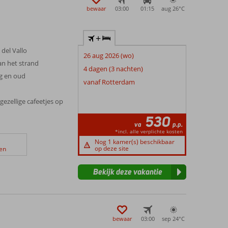
bewaar
03:00
01:15
aug 26°
C
+
 del Vallo
26 aug 2026 (wo)
an het strand
4 dagen (3 nachten)
g en oud
vanaf Rotterdam
n
gezellige cafeetjes op
530
va
p.p.
*incl. alle verplichte kosten
Nog 1 kamer(s) beschikbaar
op deze site
en
Bekijk deze vakantie
bewaar
03:00
sep 24°
C