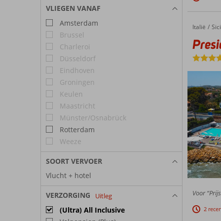
VLIEGEN VANAF
Amsterdam
Italië
President Sea Palace
Home
Sici
Brussel
Presi
Charleroi
Düsseldorf
Eindhoven
Groningen
Keulen
Maastricht
Münster/Osnabrück
Rotterdam
Weeze
SOORT VERVOER
Vlucht + hotel
Voor “Prijs
VERZORGING
Uitleg
2 rece
(Ultra) All Inclusive