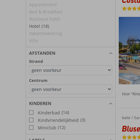
Appartement
Bed & Breakfast
Boutique hotel
Hotel
(18)
Vakantiewoning
Villa
AFSTANDEN
Strand
Centrum
Voor “Kind
KINDEREN
(14)
Kinderbad
Italië
Bluserena Is Serenas Badesi
Home
Sar
(3)
Kindvriendelijkheid
Bluse
(12)
Miniclub