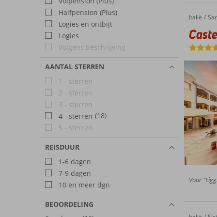
Volpension (Plus)
Halfpension (Plus)
Italië
Castelsardo Resort Village
Home
Sar
Logies en ontbijt
Caste
Logies
Volgens beschrijving
AANTAL STERREN
1 - sterren
2 - sterren
3 - sterren
(18)
4 - sterren
5 - sterren
REISDUUR
1-6 dagen
7-9 dagen
Voor “Ligg
10 en meer dgn
BEOORDELING
Italië
Hopps H
Home
Sici