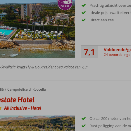
Prachtig uitzicht over z
Ideale prijs-kwaliteitve
Direct aan zee
7,1
Voldoende/g
24 beoordelinge
/kwaliteit” krijgt Fly & Go President Sea Palace een 7,3!
ate Hotel
lië
Campofelice di Roccella
state Hotel
All Inclusive
-
Hotel
Op ca. 200 meter van he
Rustige ligging aan de n