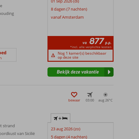
01 sep 2026 (di)
ee
8 dagen (7 nachten)
rhouding
vanaf Amsterdam
877
va
p.p.
*incl. alle verplichte kosten
oed
Nog 1 kamer(s) beschikbaar
op deze site
n
Bekijk deze vakantie
bewaar
03:00
aug 26°
C
+
t strand
23 aug 2026 (zo)
oordkust van Sicilië
5 dagen (4 nachten)