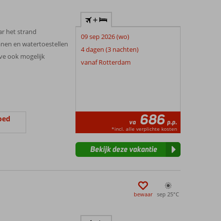
+
ar het strand
09 sep 2026 (wo)
anen en watertoestellen
4 dagen (3 nachten)
ive ook mogelijk
vanaf Rotterdam
686
oed
va
p.p.
*incl. alle verplichte kosten
Bekijk deze vakantie
bewaar
sep 25°
C