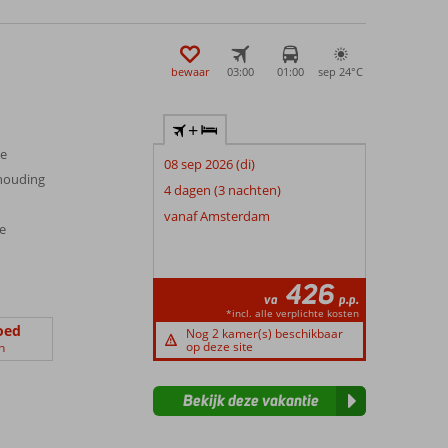
bewaar
03:00
01:00
sep 24°
C
+
ee
08 sep 2026 (di)
rhouding
4 dagen (3 nachten)
vanaf Amsterdam
ve
426
va
p.p.
*incl. alle verplichte kosten
oed
Nog 2 kamer(s) beschikbaar
op deze site
n
Bekijk deze vakantie