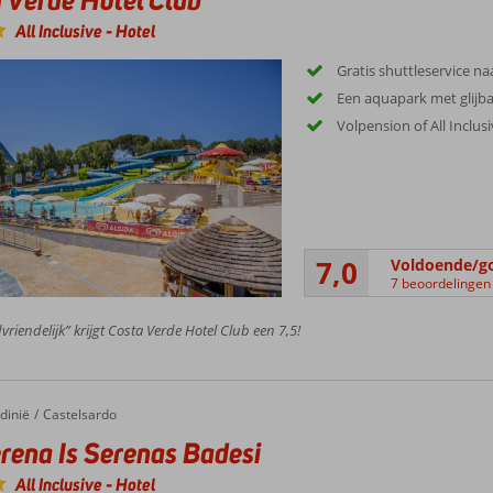
All Inclusive
-
Hotel
Gratis shuttleservice na
Een aquapark met glijb
Volpension of All Inclus
7,0
Voldoende/g
7 beoordelingen
vriendelijk” krijgt Costa Verde Hotel Club een 7,5!
dinië
Castelsardo
rena Is Serenas Badesi
All Inclusive
-
Hotel