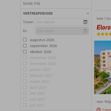
Sicilië
(10)
VERTREKPERIODE
Italië
Eloro Hotel
Home
Sici
Tussen
Eloro
En
augustus 2026
september 2026
oktober 2026
november 2026
december 2026
januari 2027
februari 2027
maart 2027
april 2027
mei 2027
juni 2027
Voor “Prijs
juli 2027
7 rece