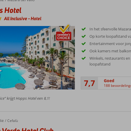
s Hotel
All Inclusive
-
Hotel
In het sfeervolle Mazara
Op korte loopafstand v
Entertainment voor jon
Ook kamers met balko
Winkels, restaurants en 
loopafstand
7,7
Goed
188 beoordeling
ice” krijgt Hopps Hotel een 8,1!
lië
Cefalù
 Verde Hotel Club