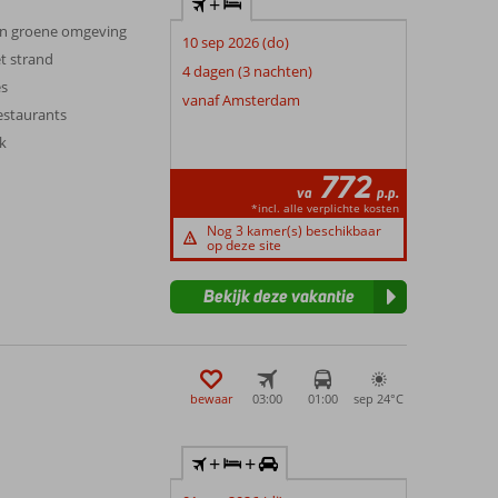
+
 en groene omgeving
10 sep 2026 (do)
t strand
4 dagen (3 nachten)
es
vanaf Amsterdam
restaurants
jk
772
va
p.p.
*incl. alle verplichte kosten
Nog 3 kamer(s) beschikbaar
op deze site
Bekijk deze vakantie
bewaar
03:00
01:00
sep 24°
C
+
+