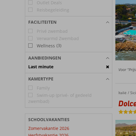
Outlet Deals
Reisbegeleiding
FACILITEITEN
Privé zwembad
Verwarmd Zwembad
(3)
Wellness
AANBIEDINGEN
Last minute
Voor “Prijs
KAMERTYPE
Family
Italië
Dolcest
Home
Sici
Swim-up (privé- of gedeeld
zwembad)
Dolce
SCHOOLVAKANTIES
Zomervakantie 2026
Herfstvakantie 2026