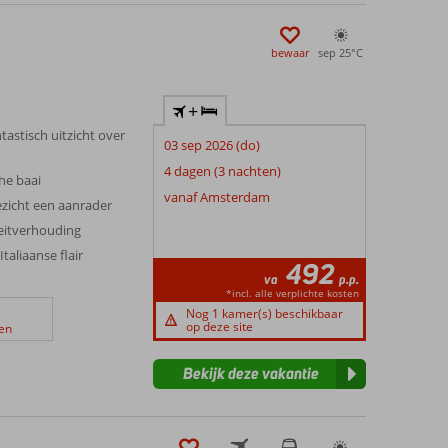
bewaar
sep 25°
C
+
tastisch uitzicht over
03 sep 2026 (do)
4 dagen (3 nachten)
he baai
vanaf Amsterdam
ezicht een aanrader
teitverhouding
taliaanse flair
492
va
p.p.
*incl. alle verplichte kosten
Nog 1 kamer(s) beschikbaar
op deze site
en
Bekijk deze vakantie