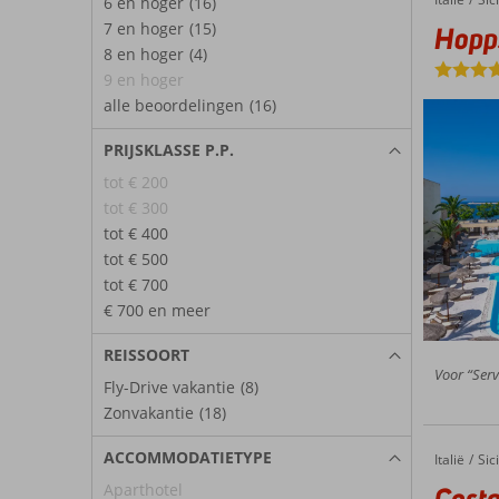
6 en hoger
(16)
7 en hoger
(15)
Hopp
8 en hoger
(4)
9 en hoger
alle beoordelingen
(16)
PRIJSKLASSE P.P.
tot € 200
tot € 300
tot € 400
tot € 500
tot € 700
€ 700 en meer
REISSOORT
Voor “Serv
Fly-Drive vakantie
(8)
Zonvakantie
(18)
ACCOMMODATIETYPE
Italië
Costa Verde Hotel Club
Home
Sici
Aparthotel
Costa