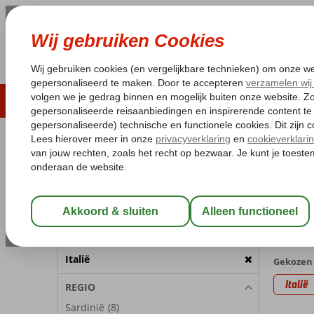
LAST MINUTE
ZOMER 2026
ZONVAKA
Pakketgarantie
Laagsteprijsgarantie*
Gratis
REISGEZELSCHAP
Home
Va
Kamer 1:
2 Personen
Last m
met (Ultr
Wijzig Reisgezelschap
18 aanb
BESTEMMING
Italië
Gekozen 
Italië
REGIO
Sardinië
(8)