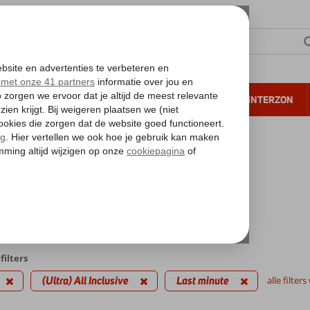
NTIE
VERRE REIZEN
ALL INCLUSIVE
WINTERZON
 annuleren*
kantie reizen
inute Italië
a) All Inclusive
iedingen
filters
(Ultra) All Inclusive
Last minute
alle filter