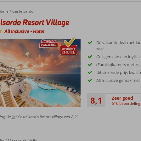
dinië
Castelsardo
lsardo Resort Village
All Inclusive
-
Hotel
Dé vakantiedeal met fan
zee!
Gelegen aan een idyllisc
(Familie)kamers met ze
Uitstekende prijs-kwali
All Inclusive gemak met I
8,1
Zeer goed
616 beoordeling
ing” krijgt Castelsardo Resort Village een 8,2!
otel
lië
Mazara del Vallo